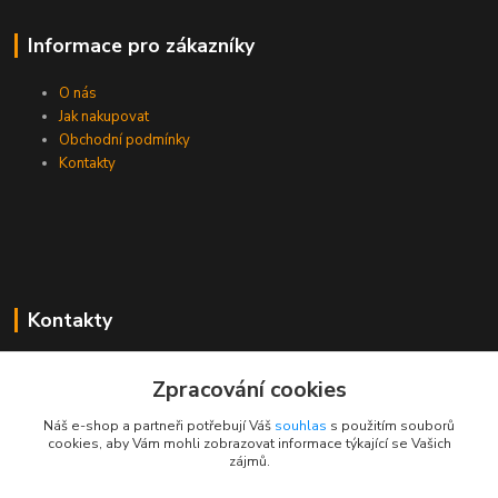
Informace pro zákazníky
O nás
Jak nakupovat
Obchodní podmínky
Kontakty
Kontakty
Zákaznická podpora PEVA
Zpracování cookies
+420 733 530 378
(Po-Pá, 8-15 hod.)
Náš e-shop a partneři potřebují Váš
souhlas
s použitím souborů
cookies, aby Vám mohli zobrazovat informace týkající se Vašich
objednavka@peva.cz
zájmů.