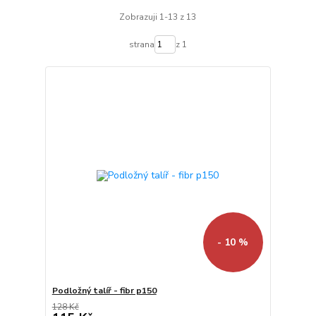
Zobrazuji 1-13 z 13
strana
z 1
- 10 %
Podložný talíř - fibr p150
128 Kč