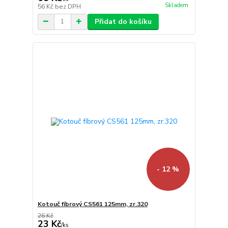
Skladem
56 Kč
bez DPH
Přidat do košíku
- 12 %
Kotouč fíbrový CS561 125mm, zr.320
26 Kč
23 Kč
/
ks