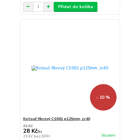
Přidat do košíku
- 10 %
Kotouč fíbrový CS561 p125mm, zr40
31 Kč
28 Kč
/
ks
Skladem
23 Kč
bez DPH