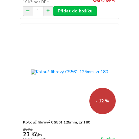
Není skladem
19 Kč
bez DPH
Přidat do košíku
- 12 %
Kotouč fíbrový CS561 125mm, zr.180
26 Kč
23 Kč
/
ks
Skladem