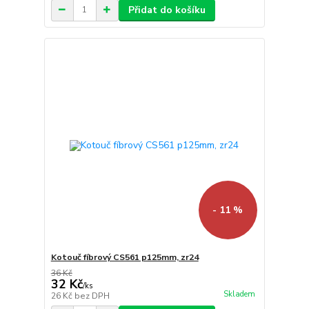
Přidat do košíku
- 11 %
Kotouč fíbrový CS561 p125mm, zr24
36 Kč
32 Kč
/
ks
Skladem
26 Kč
bez DPH