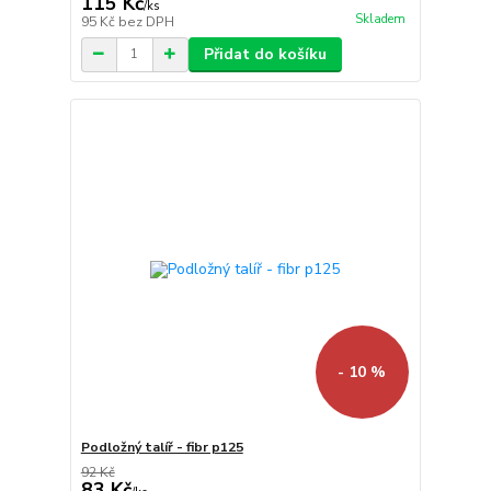
115 Kč
/
ks
Skladem
95 Kč
bez DPH
Přidat do košíku
- 10 %
Podložný talíř - fibr p125
92 Kč
83 Kč