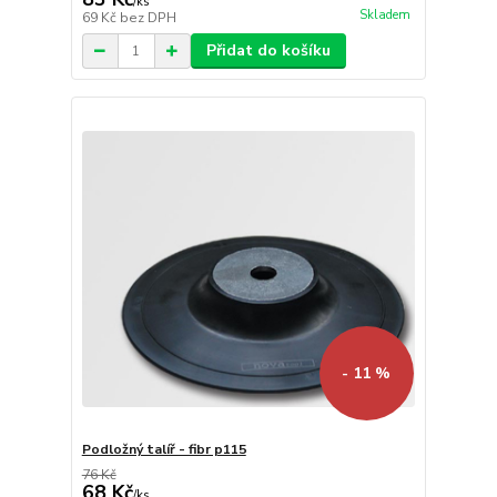
/
ks
Skladem
69 Kč
bez DPH
Přidat do košíku
- 11 %
Podložný talíř - fibr p115
76 Kč
68 Kč
/
ks