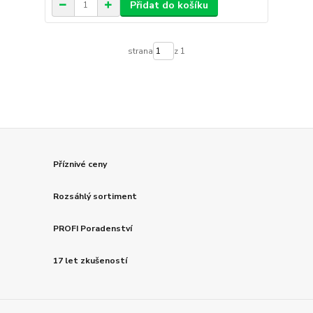
Přidat do košíku
strana
z 1
Příznivé ceny
Rozsáhlý sortiment
PROFI Poradenství
17 let zkušeností