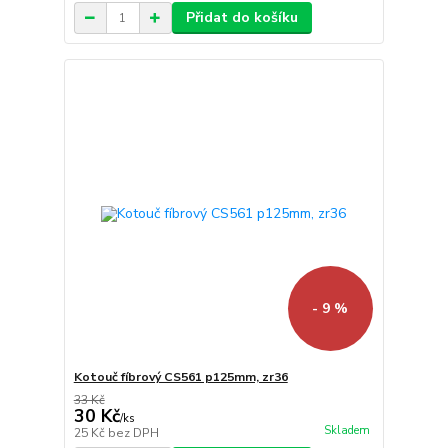
Přidat do košíku
- 9 %
Kotouč fíbrový CS561 p125mm, zr36
33 Kč
30 Kč
/
ks
Skladem
25 Kč
bez DPH