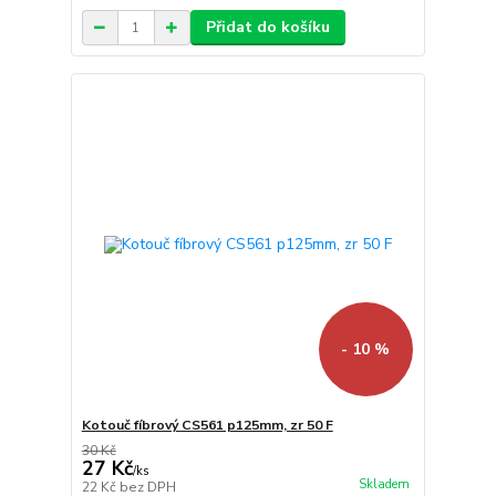
Přidat do košíku
- 10 %
Kotouč fíbrový CS561 p125mm, zr 50 F
30 Kč
27 Kč
/
ks
Skladem
22 Kč
bez DPH