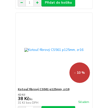
Přidat do košíku
- 10 %
Kotouč fíbrový CS561 p125mm, zr16
42 Kč
38 Kč
/
ks
Skladem
31 Kč
bez DPH