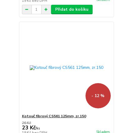
19 Kč
bez DPH
Přidat do košíku
- 12 %
Kotouč fíbrový CS561 125mm, zr.150
26 Kč
23 Kč
/
ks
Skladem
19 Kč
bez DPH