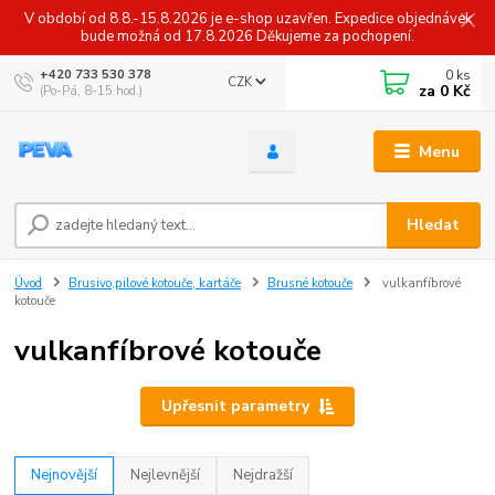
V období od 8.8.-15.8.2026 je e-shop uzavřen. Expedice objednávek
bude možná od 17.8.2026 Děkujeme za pochopení.
0
ks
+420 733 530 378
CZK
za
0 Kč
(Po-Pá, 8-15 hod.)
Menu
Hledat
Úvod
Brusivo,pilové kotouče, kartáče
Brusné kotouče
vulkanfíbrové
kotouče
vulkanfíbrové kotouče
Upřesnit parametry
Nejnovější
Nejlevnější
Nejdražší