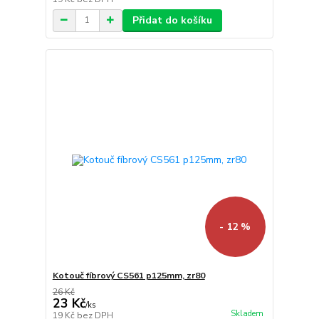
Přidat do košíku
- 12 %
Kotouč fíbrový CS561 p125mm, zr80
26 Kč
23 Kč
/
ks
Skladem
19 Kč
bez DPH