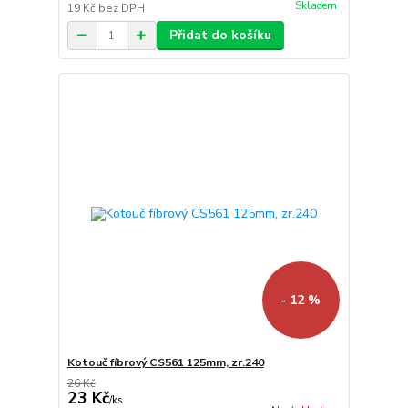
Skladem
19 Kč
bez DPH
Přidat do košíku
- 12 %
Kotouč fíbrový CS561 125mm, zr.240
26 Kč
23 Kč
/
ks