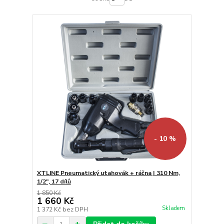
- 10 %
XTLINE Pneumatický utahovák + ráčna | 310 Nm,
1/2", 17 dílů
1 850 Kč
1 660 Kč
Skladem
1 372 Kč
bez DPH