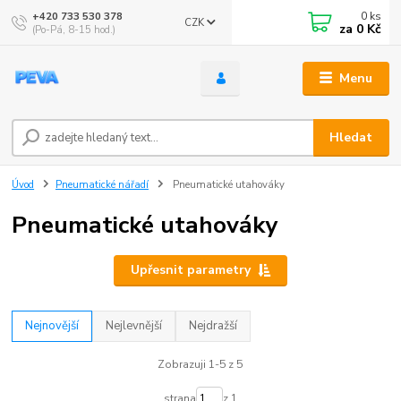
0
ks
+420 733 530 378
CZK
za
0 Kč
(Po-Pá, 8-15 hod.)
Menu
Hledat
Úvod
Pneumatické nářadí
Pneumatické utahováky
Pneumatické utahováky
Upřesnit parametry
Nejnovější
Nejlevnější
Nejdražší
Zobrazuji 1-5 z 5
strana
z 1