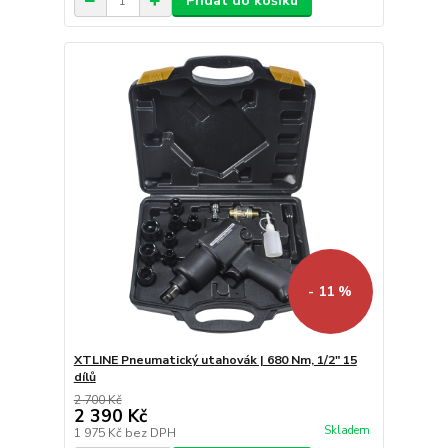
Přidat do košíku
- 11 %
XTLINE Pneumatický utahovák | 680 Nm, 1/2" 15
dílů
2 700 Kč
2 390 Kč
Skladem
1 975 Kč
bez DPH