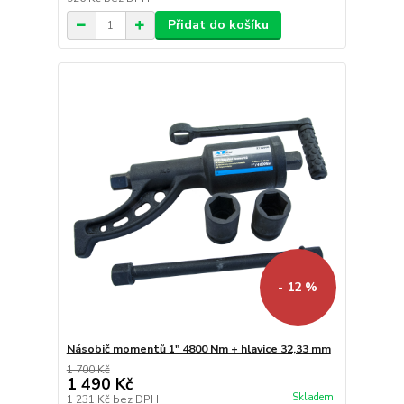
Přidat do košíku
- 12 %
Násobič momentů 1" 4800 Nm + hlavice 32,33 mm
1 700 Kč
1 490 Kč
Skladem
1 231 Kč
bez DPH