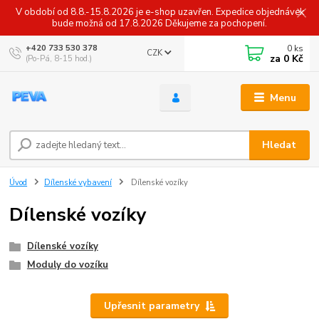
V období od 8.8.-15.8.2026 je e-shop uzavřen. Expedice objednávek
bude možná od 17.8.2026 Děkujeme za pochopení.
0
ks
+420 733 530 378
CZK
za
0 Kč
(Po-Pá, 8-15 hod.)
Menu
Hledat
Úvod
Dílenské vybavení
Dílenské vozíky
Dílenské vozíky
Dílenské vozíky
Moduly do vozíku
Upřesnit parametry