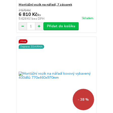
Montážní vozík na nářadí, 7 zásuvek
7 570 Kč
6 810 Kč
/
ks
Skladem
5 628 Kč
bez DPH
Přidat do košíku
Akce
Doprava ZDARMA
- 38 %