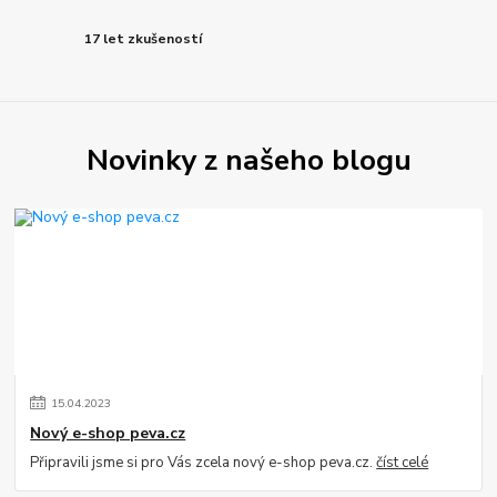
17 let zkušeností
Novinky z našeho blogu
15
.
04
.
2023
Nový e-shop peva.cz
Připravili jsme si pro Vás zcela nový e-shop peva.cz.
číst celé