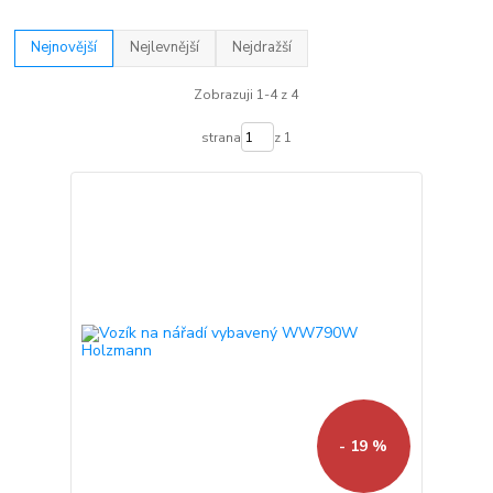
Nejnovější
Nejlevnější
Nejdražší
Zobrazuji 1-4 z 4
strana
z 1
- 19 %