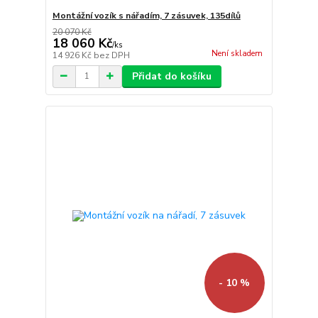
Montážní vozík s nářadím, 7 zásuvek, 135dílů
20 070 Kč
18 060 Kč
/
ks
Není skladem
14 926 Kč
bez DPH
Přidat do košíku
- 10 %