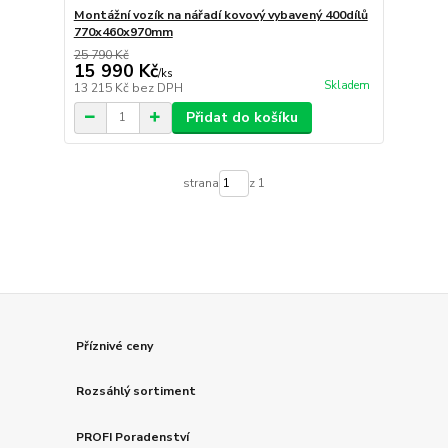
Montážní vozík na nářadí kovový vybavený 400dílů
770x460x970mm
25 790 Kč
15 990 Kč
/
ks
Skladem
13 215 Kč
bez DPH
Přidat do košíku
strana
z 1
Příznivé ceny
Rozsáhlý sortiment
PROFI Poradenství