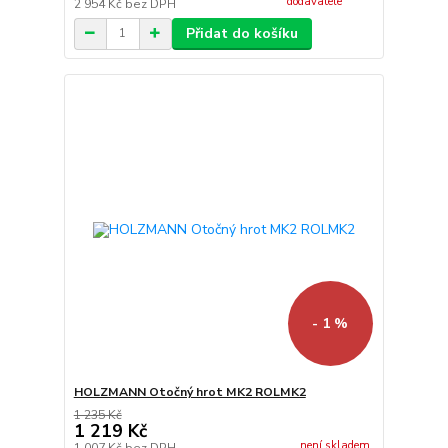
dodavatele
2 954 Kč
bez DPH
Přidat do košíku
- 1 %
HOLZMANN Otočný hrot MK2 ROLMK2
1 235 Kč
1 219 Kč
není skladem