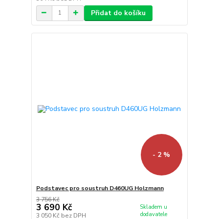
Přidat do košíku
- 2 %
Podstavec pro soustruh D460UG Holzmann
3 756 Kč
3 690 Kč
Skladem u
dodavatele
3 050 Kč
bez DPH