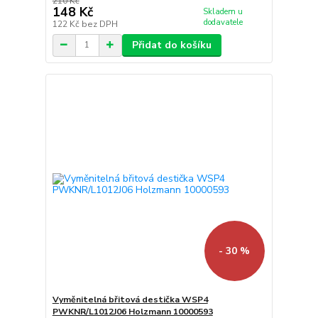
210 Kč
148 Kč
Skladem u
dodavatele
122 Kč
bez DPH
Přidat do košíku
- 30 %
Vyměnitelná břitová destička WSP4
PWKNR/L1012J06 Holzmann 10000593