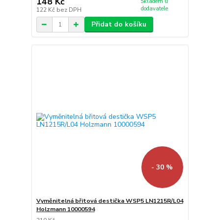
148 Kč
Skladem u
dodavatele
122 Kč
bez DPH
Přidat do košíku
- 30 %
Vyměnitelná břitová destička WSP5 LN1215R/L04
Holzmann 10000594