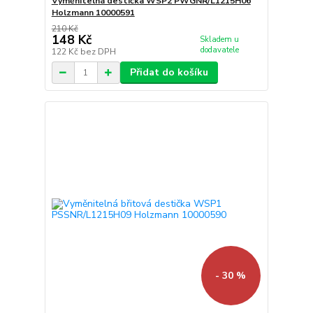
Vyměnitelná destička WSP2 PWGNR/L1215H06
Holzmann 10000591
210 Kč
148 Kč
Skladem u
dodavatele
122 Kč
bez DPH
Přidat do košíku
- 30 %