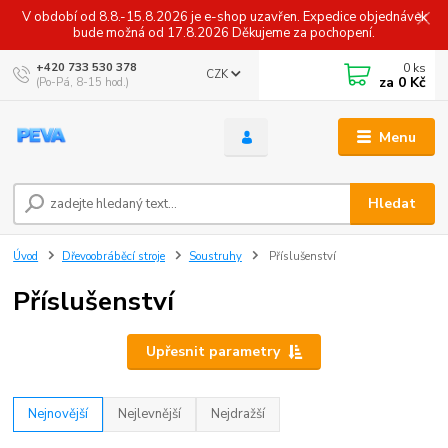
V období od 8.8.-15.8.2026 je e-shop uzavřen. Expedice objednávek
bude možná od 17.8.2026 Děkujeme za pochopení.
0
ks
+420 733 530 378
CZK
za
0 Kč
(Po-Pá, 8-15 hod.)
Menu
Hledat
Úvod
Dřevoobráběcí stroje
Soustruhy
Příslušenství
Příslušenství
Upřesnit parametry
Nejnovější
Nejlevnější
Nejdražší