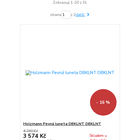
Zobrazuji 1-20 z 31
strana
z 2
další
- 16 %
Holzmann Pevná luneta DBKLNT DBKLNT
4 260 Kč
3 574 Kč
Skladem u