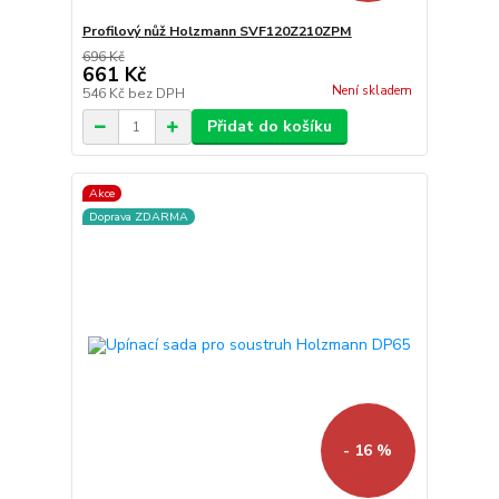
Profilový nůž Holzmann SVF120Z210ZPM
696 Kč
661 Kč
Není skladem
546 Kč
bez DPH
Přidat do košíku
Akce
Doprava ZDARMA
- 16 %