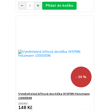
Přidat do košíku
- 30 %
Vyměnitelná břitová destička WSP6N Holzmann
10000596
210 Kč
148 Kč