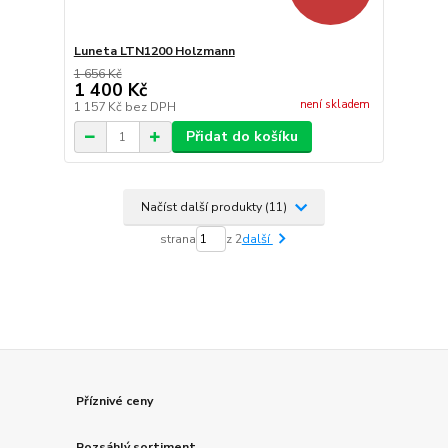
Luneta LTN1200 Holzmann
1 656 Kč
1 400 Kč
není skladem
1 157 Kč
bez DPH
Přidat do košíku
Načíst další produkty (11)
strana
z 2
další
Příznivé ceny
Rozsáhlý sortiment