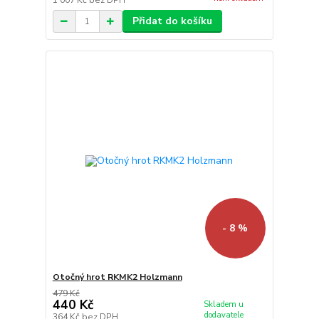
1 007 Kč
bez DPH
Přidat do košíku
- 8 %
Otočný hrot RKMK2 Holzmann
479 Kč
440 Kč
Skladem u
dodavatele
364 Kč
bez DPH