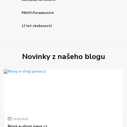
PROFI Poradenství
17 let zkušeností
Novinky z našeho blogu
15
.
04
.
2023
Nový e-shop peva.cz