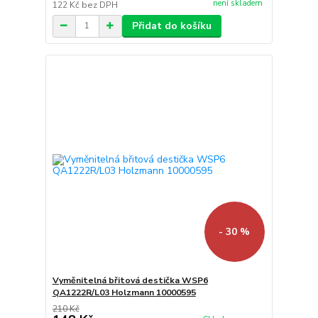
není skladem
122 Kč
bez DPH
Přidat do košíku
- 30 %
Vyměnitelná břitová destička WSP6
QA1222R/L03 Holzmann 10000595
210 Kč