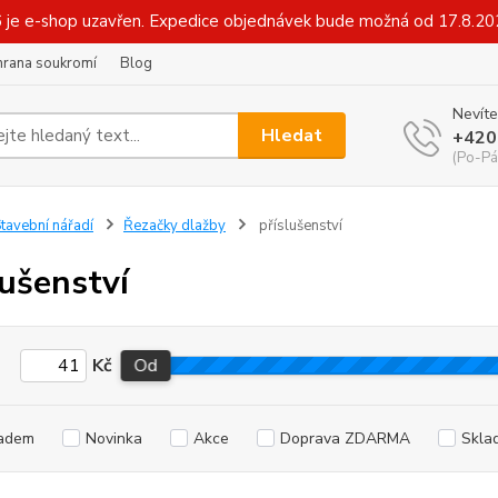
6 je e-shop uzavřen. Expedice objednávek bude možná od 17.8.2
hrana soukromí
Blog
Nevíte
Hledat
+420
(Po-Pá
tavební nářadí
Řezačky dlažby
příslušenství
lušenství
Kč
Od
adem
Novinka
Akce
Doprava ZDARMA
Skla