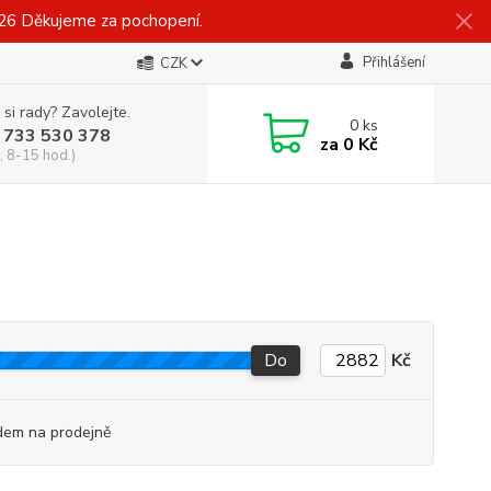
026 Děkujeme za pochopení.
Přihlášení
CZK
 si rady? Zavolejte.
0
ks
 733 530 378
za
0 Kč
, 8-15 hod.)
Do
Kč
dem na prodejně