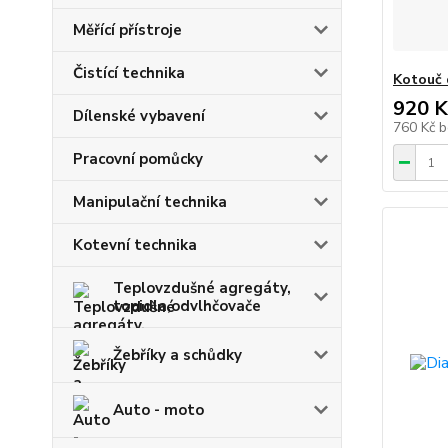
Měřící přístroje
Čistící technika
Kotouč 
920 K
Dílenské vybavení
760 Kč
b
Pracovní pomůcky
Manipulační technika
Kotevní technika
Teplovzdušné agregáty,
topidla,odvlhčovače
Žebříky a schůdky
Auto - moto