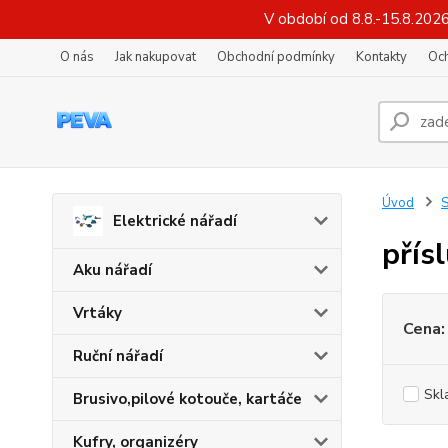
V období od 8.8.-15.8.202
O nás
Jak nakupovat
Obchodní podmínky
Kontakty
Oc
Úvod
S
Elektrické nářadí
přís
Aku nářadí
Vrtáky
Cena:
Ruční nářadí
Skl
Brusivo,pilové kotouče, kartáče
Kufry, organizéry