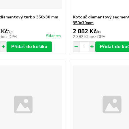
diamantový turbo 350x30 mm
Kotouč diamantový segmen
350x30mm
 Kč
2 882 Kč
/
ks
/
ks
Skladem
č
bez DPH
2 382 Kč
bez DPH
Přidat do košíku
Přidat do ko