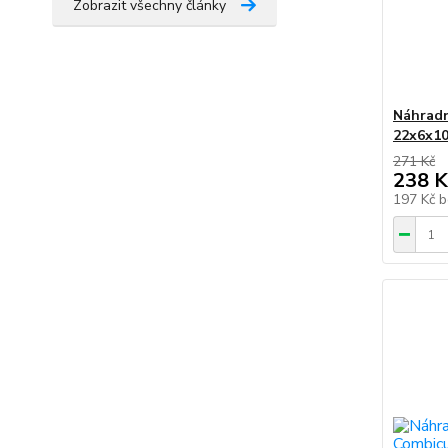
Zobrazit všechny články
Náhradn
22x6x10
271 Kč
238 K
197 Kč
b