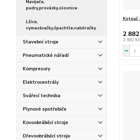
Navíječe,
pudry,provázky,olovnice
Kotouč 
Lžíce,
vymazávačky,špachtle,naběračky
2 882
2 382 K
Stavební stroje
Pneumatické nářadí
Kompresory
Elektrocentrály
Svářecí technika
Plynové spotřebiče
Kovoobráběcí stroje
Dřevoobráběcí stroje