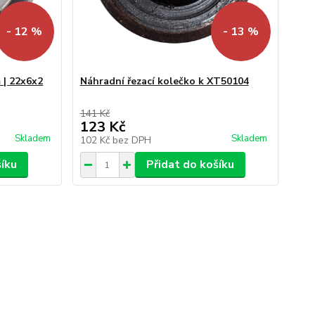
- 12 %
- 13 %
 | 22x6x2
Náhradní řezací kolečko k XT50104
141 Kč
123 Kč
Skladem
Skladem
102 Kč
bez DPH
šíku
Přidat do košíku