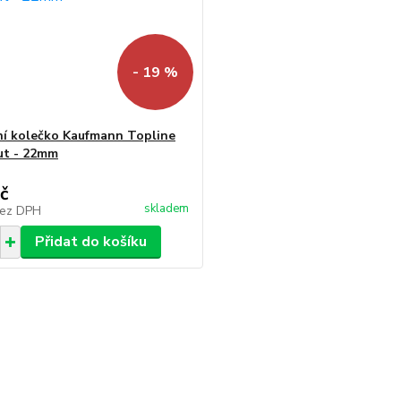
- 19 %
í kolečko Kaufmann Topline
ut - 22mm
č
skladem
ez DPH
Přidat do košíku