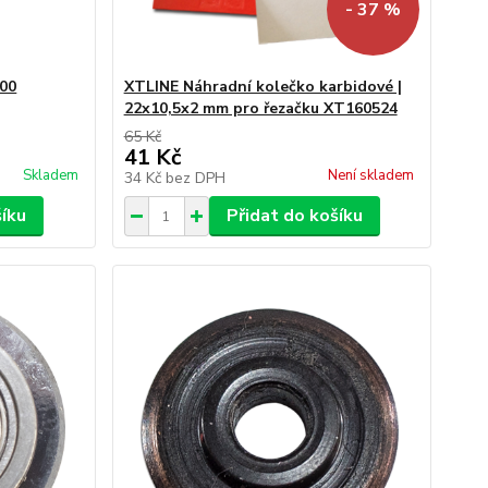
- 37 %
200
XTLINE Náhradní kolečko karbidové |
22x10,5x2 mm pro řezačku XT160524
65 Kč
41 Kč
Skladem
Není skladem
34 Kč
bez DPH
šíku
Přidat do košíku