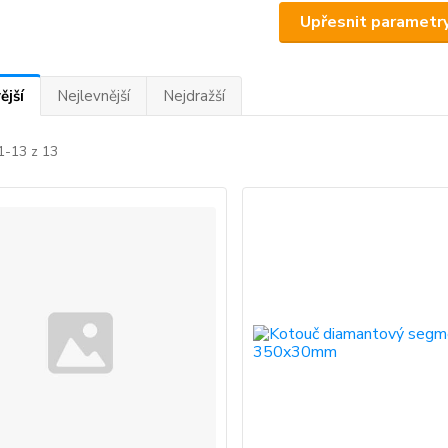
Upřesnit parametr
ější
Nejlevnější
Nejdražší
1-13 z 13