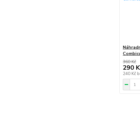
Náhradn
Combic
360 Kč
290 K
240 Kč
b