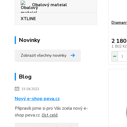
Obalový mateial
XTLINE
Diamant
Novinky
2 180
1 802 K
Zobrazit všechny novinky
Blog
15.04.2023
Nový e-shop peva.cz
Připravili jsme si pro Vás zcela nový e-
shop peva.cz.
číst celé