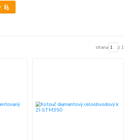
y
strana
z 1