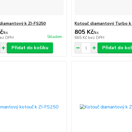
diamantový k ZI-FS250
Kotouč diamantový Turbo k
č
805 Kč
/
ks
/
ks
Skladem
ez DPH
665 Kč
bez DPH
Přidat do košíku
Přidat do ko