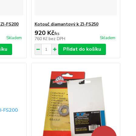
 ZI-FS200
Kotouč diamantový k ZI-FS250
920 Kč
/
ks
Skladem
Skladem
760 Kč
bez DPH
šíku
Přidat do košíku