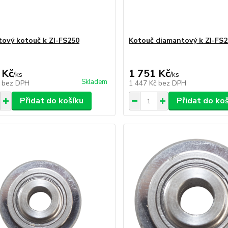
ový kotouč k ZI-FS250
Kotouč diamantový k ZI-FS
 Kč
1 751 Kč
/
ks
/
ks
Skladem
č
bez DPH
1 447 Kč
bez DPH
Přidat do košíku
Přidat do ko