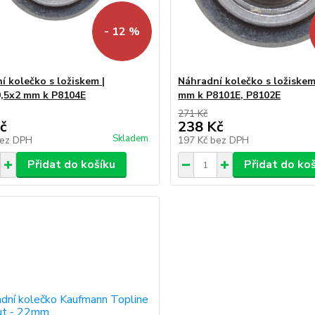
- 12 %
í kolečko s ložiskem |
Náhradní kolečko s ložiskem
,5x2 mm k P8104E
mm k P8101E, P8102E
271 Kč
č
238 Kč
Skladem
ez DPH
197 Kč
bez DPH
Přidat do košíku
Přidat do ko