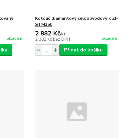
tovaný
Kotouč diamantový celoobvodový k ZI-
STM350
2 882 Kč
/
ks
Skladem
Skladem
2 382 Kč
bez DPH
šíku
Přidat do košíku