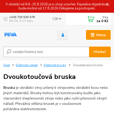
V období od 8.8.-15.8.2026 je e-shop uzavřen. Expedice objednávek
bude možná od 17.8.2026 Děkujeme za pochopení.
0
ks
+420 733 530 378
CZK
za
0 Kč
(Po-Pá, 8-15 hod.)
Menu
Hledat
Úvod
Elektrické nářadí
Elektrické brusky
Dvoukotoučová bruska
Dvoukotoučová bruska
Bruska
je obráběcí stroj určený k strojovému obrábění kovu nebo
jiných materiálů. Brusky mohou být konstruovány buďto jako
stacionární (nepřenosné) stroje nebo jako ruční přenosné strojní
nářadí. Převážná většina brusek je v současnosti
poháněna elektromotorem.