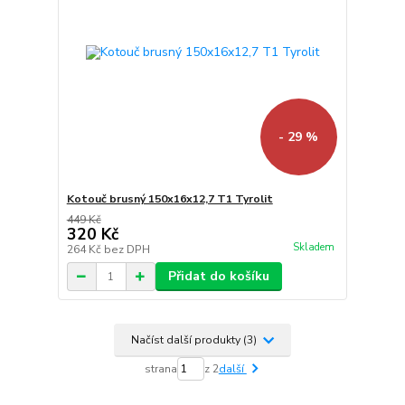
- 29 %
Kotouč brusný 150x16x12,7 T1 Tyrolit
449 Kč
320 Kč
Skladem
264 Kč
bez DPH
Přidat do košíku
Načíst další produkty (3)
strana
z 2
další