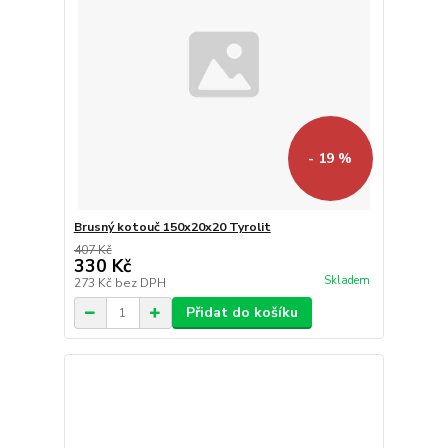
- 19 %
Brusný kotouč 150x20x20 Tyrolit
407 Kč
330 Kč
Skladem
273 Kč
bez DPH
Přidat do košíku