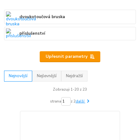
dvoukotoučová bruska
příslušenství
Upřesnit parametry
Nejnovější
Nejlevnější
Nejdražší
Zobrazuji 1-20 z 23
strana
z 2
další