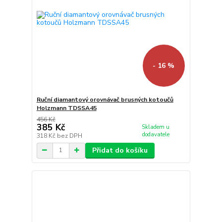
- 16 %
Ruční diamantový orovnávač brusných kotoučů
Holzmann TDSSA45
456 Kč
385 Kč
Skladem u
dodavatele
318 Kč
bez DPH
Přidat do košíku