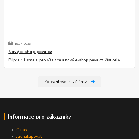
15
.
04
.
2023
Nový e-shop peva.cz
Připravili jsme si pro Vás zcela nový e-shop peva.cz.
číst celé
Zobrazit všechny články
Informace pro zákazníky
O nás
Jak nakupovat