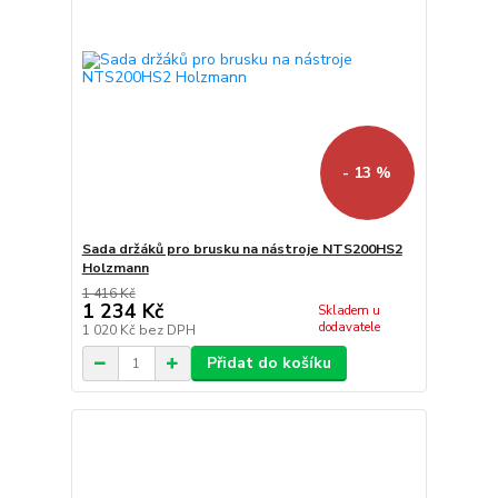
- 13 %
Sada držáků pro brusku na nástroje NTS200HS2
Holzmann
1 416 Kč
1 234 Kč
Skladem u
dodavatele
1 020 Kč
bez DPH
Přidat do košíku