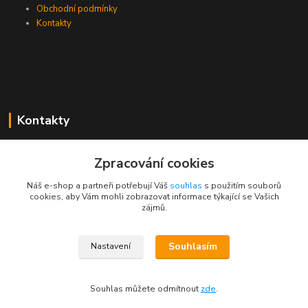
Obchodní podmínky
Kontakty
Kontakty
Zákaznická podpora PEVA
Zpracování cookies
+420 733 530 378
(Po-Pá, 8-15 hod.)
Náš e-shop a partneři potřebují Váš
souhlas
s použitím souborů
cookies, aby Vám mohli zobrazovat informace týkající se Vašich
objednavka@peva.cz
zájmů.
Souhlasím
Nastavení
© 2023 PEVA.cz
Souhlas můžete odmítnout
zde
.
Vytvořeno na
Eshop-rychle.cz