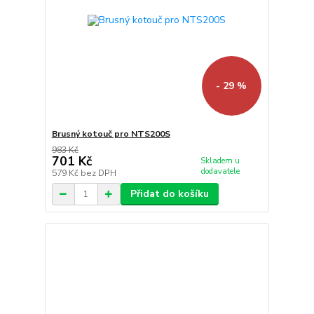
- 29 %
Brusný kotouč pro NTS200S
983 Kč
701 Kč
Skladem u
dodavatele
579 Kč
bez DPH
Přidat do košíku