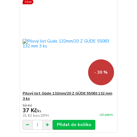
Akce
- 30 %
Pilový list Güde 132mm/20 Z GÜDE 55083 132 mm
3 ks
53 Kč
37 Kč
/
ks
skladem
31 Kč
bez DPH
Přidat do košíku