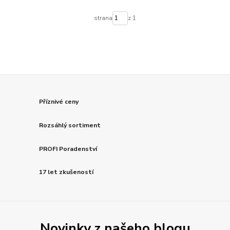
strana
z 1
Příznivé ceny
Rozsáhlý sortiment
PROFI Poradenství
17 let zkušeností
Novinky z našeho blogu