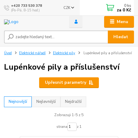
0
ks
+420 733 530 378
CZK
za
0 Kč
(Po-Pá, 8-15 hod.)
Menu
Hledat
Úvod
Elektrické nářadí
Elektrické pily
Lupénkové pily a příslušenství
Lupénkové pily a příslušenství
Upřesnit parametry
Nejnovější
Nejlevnější
Nejdražší
Zobrazuji 1-5 z 5
strana
z 1