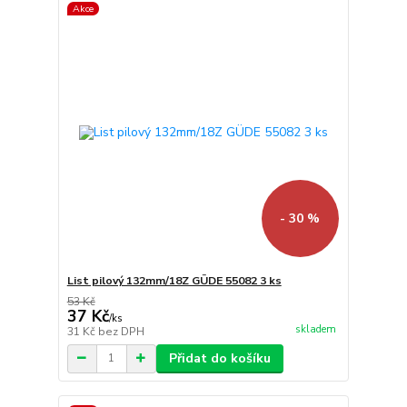
Akce
- 30 %
List pilový 132mm/18Z GÜDE 55082 3 ks
53 Kč
37 Kč
/
ks
skladem
31 Kč
bez DPH
Přidat do košíku