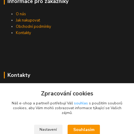
Informace pro zákazníky
O nás
Jak nakupovat
Obchodní podmínky
Kontakty
Kontakty
Zákaznická podpora PEVA
Zpracování cookies
+420 733 530 378
(Po-Pá, 8-15 hod.)
Náš e-shop a partneři potřebují Váš
souhlas
s použitím souborů
cookies, aby Vám mohli zobrazovat informace týkající se Vašich
objednavka@peva.cz
zájmů.
Souhlasím
Nastavení