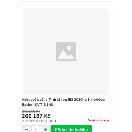
Vakuový stůl s T-drážkou (E2 2030) a 1 x vývěva
Backer KVT 3.140
266 188 Kč
266 187 Kč
Není skladem
219 989 Kč
bez DPH
Přidat do košíku