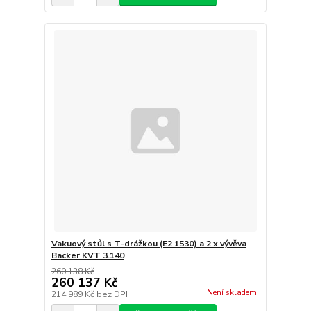
Vakuový stůl s T-drážkou (E2 1530) a 2 x vývěva
Backer KVT 3.140
260 138 Kč
260 137 Kč
Není skladem
214 989 Kč
bez DPH