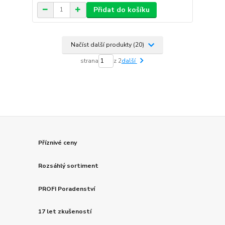
Přidat do košíku
Načíst další produkty (20)
strana
z 2
další
Příznivé ceny
Rozsáhlý sortiment
PROFI Poradenství
17 let zkušeností