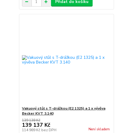
Přidat do košíku
Vakuový stůl s T-drážkou (E2 1325) a 1 x vývěva
Becker KVT 3.140
139 138 Kč
139 137 Kč
Není skladem
114 989 Kč
bez DPH