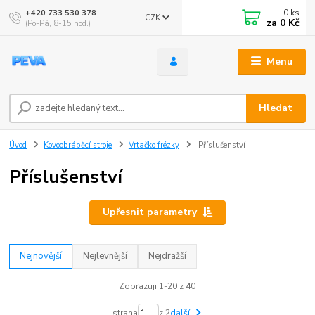
0
ks
+420 733 530 378
CZK
za
0 Kč
(Po-Pá, 8-15 hod.)
Menu
Hledat
Úvod
Kovoobráběcí stroje
Vrtačko frézky
Příslušenství
Příslušenství
Upřesnit parametry
Nejnovější
Nejlevnější
Nejdražší
Zobrazuji 1-20 z 40
strana
z 2
další