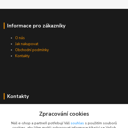
Informace pro zákazníky
O nás
Jak nakupovat
Obchodní podmínky
Kontakty
Kontakty
Zákaznická podpora PEVA
Zpracování cookies
+420 733 530 378
(Po-Pá, 8-15 hod.)
Náš e-shop a partneři potřebují Váš
souhlas
s použitím souborů
cookies, aby Vám mohli zobrazovat informace týkající se Vašich