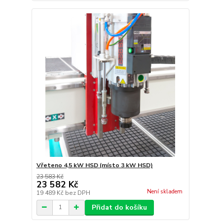
Vřeteno 4,5 kW HSD (místo 3 kW HSD)
23 583 Kč
23 582 Kč
Není skladem
19 489 Kč
bez DPH
Přidat do košíku