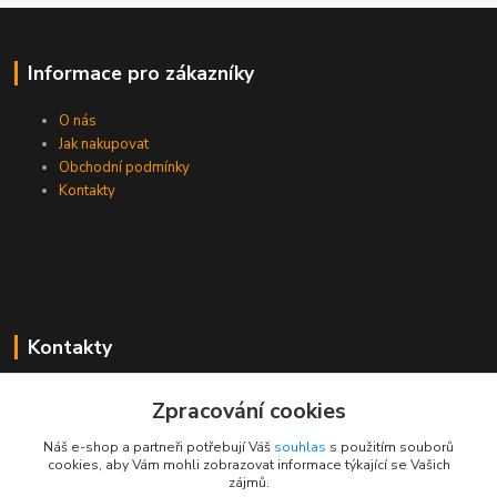
Informace pro zákazníky
O nás
Jak nakupovat
Obchodní podmínky
Kontakty
Kontakty
Zákaznická podpora PEVA
Zpracování cookies
+420 733 530 378
(Po-Pá, 8-15 hod.)
Náš e-shop a partneři potřebují Váš
souhlas
s použitím souborů
cookies, aby Vám mohli zobrazovat informace týkající se Vašich
objednavka@peva.cz
zájmů.