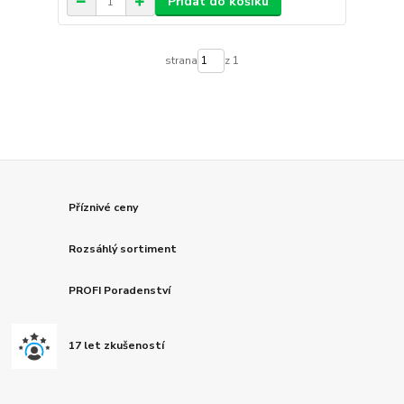
Přidat do košíku
strana
z 1
Příznivé ceny
Rozsáhlý sortiment
PROFI Poradenství
17 let zkušeností