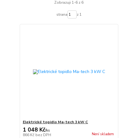
Zobrazuji 1-6 z 6
strana
z 1
Elektrické topidlo Ma-tech 3 kW C
1 048 Kč
/
ks
Není skladem
866 Kč
bez DPH