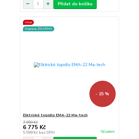
Přidat do košíku
Akce
Doprava ZDARMA
- 15 %
Elktrické topidlo EMA-22 Ma-tech
7 990 Kč
6 775 Kč
Skladem
5 599 Kč
bez DPH