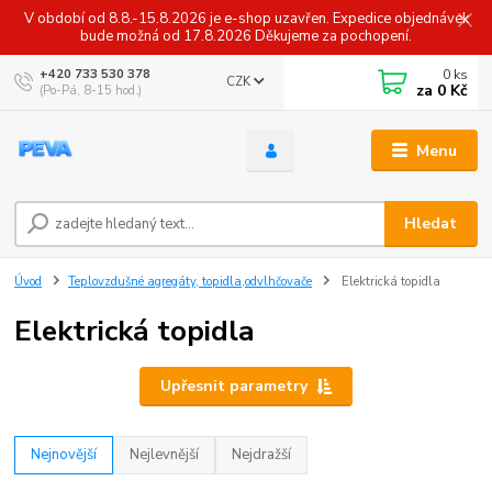
V období od 8.8.-15.8.2026 je e-shop uzavřen. Expedice objednávek
bude možná od 17.8.2026 Děkujeme za pochopení.
0
ks
+420 733 530 378
CZK
za
0 Kč
(Po-Pá, 8-15 hod.)
Menu
Hledat
Úvod
Teplovzdušné agregáty, topidla,odvlhčovače
Elektrická topidla
Elektrická topidla
Upřesnit parametry
Nejnovější
Nejlevnější
Nejdražší