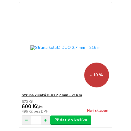
- 10 %
Struna kulatá DUO 2,7 mm - 216 m
670 Kč
600 Kč
/
ks
Není skladem
496 Kč
bez DPH
Přidat do košíku