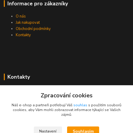
Informace pro zákazníky
O nás
Jak nakupovat
Obchodní podmínky
Kontakty
Kontakty
Zákaznická podpora PEVA
Zpracování cookies
+420 733 530 378
(Po-Pá, 8-15 hod.)
Náš e-shop a partneři potřebují Váš
souhlas
s použitím souborů
cookies, aby Vám mohli zobrazovat informace týkající se Vašich
objednavka@peva.cz
zájmů.
Souhlasím
Nastavení