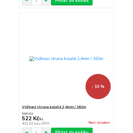
Přidat do košíku
- 10 %
Vyžínací struna kulatá 2,4mm / 262m
580 Kč
522 Kč
/
ks
Není skladem
431 Kč
bez DPH
Přidat do košíku