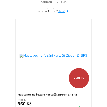
Zobrazuji 1-20 z 35
strana
z 2
další
- 48 %
Nástavec na řezání kartáčů Zipper ZI-BR3
690 Kč
360 Kč