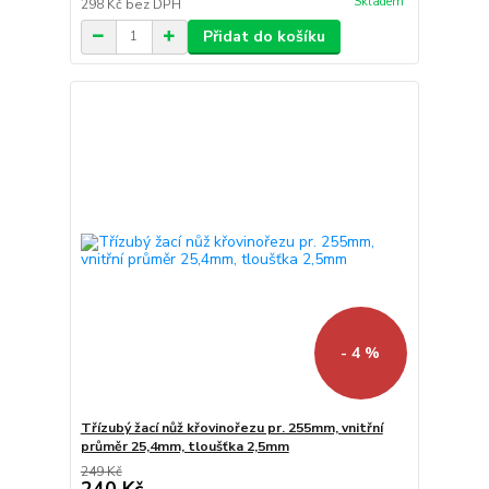
Skladem
298 Kč
bez DPH
Přidat do košíku
- 4 %
Třízubý žací nůž křovinořezu pr. 255mm, vnitřní
průměr 25,4mm, tloušťka 2,5mm
249 Kč