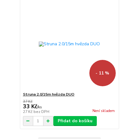
- 11 %
Struna 2.0/15m hvězda DUO
37 Kč
33 Kč
/
ks
Není skladem
27 Kč
bez DPH
Přidat do košíku