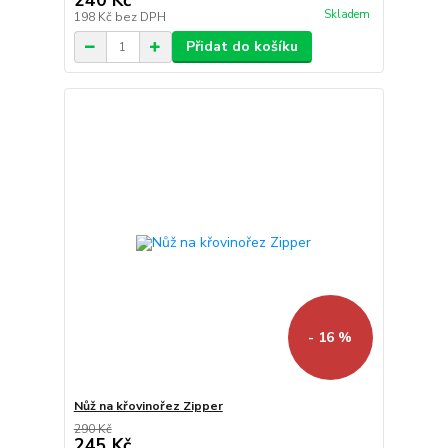
240 Kč
Skladem
198 Kč
bez DPH
Přidat do košíku
- 16 %
Nůž na křovinořez Zipper
290 Kč
245 Kč