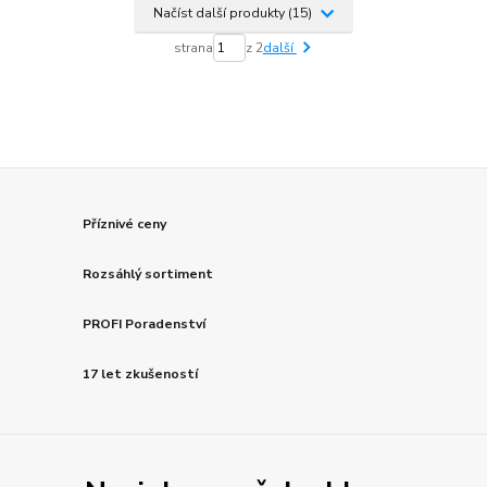
Načíst další produkty (15)
strana
z 2
další
Příznivé ceny
Rozsáhlý sortiment
PROFI Poradenství
17 let zkušeností