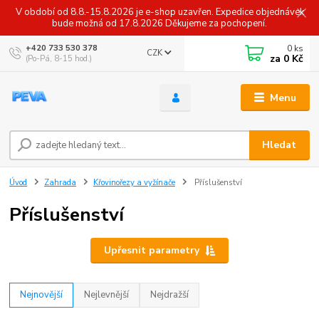
V období od 8.8.-15.8.2026 je e-shop uzavřen. Expedice objednávek
bude možná od 17.8.2026 Děkujeme za pochopení.
0
ks
+420 733 530 378
CZK
za
0 Kč
(Po-Pá, 8-15 hod.)
Menu
Hledat
Úvod
Zahrada
Křovinořezy a vyžínače
Příslušenství
Příslušenství
Upřesnit parametry
Nejnovější
Nejlevnější
Nejdražší