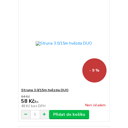
- 9 %
Struna 3.0/15m hvězda DUO
64 Kč
58 Kč
/
ks
Není skladem
48 Kč
bez DPH
Přidat do košíku