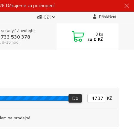
026 Děkujeme za pochopení.
Přihlášení
CZK
 si rady? Zavolejte.
0
ks
 733 530 378
za
0 Kč
, 8-15 hod.)
Do
Kč
dem na prodejně