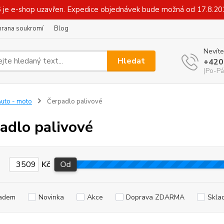
6 je e-shop uzavřen. Expedice objednávek bude možná od 17.8.2
hrana soukromí
Blog
Nevíte
Hledat
+420
(Po-Pá
uto - moto
Čerpadlo palivové
adlo palivové
Kč
Od
adem
Novinka
Akce
Doprava ZDARMA
Skla