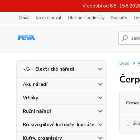
V období od 8.8.-15.8.202
O nás
Jak nakupovat
Obchodní podmínky
Kontakty
Oc
Úvod
A
Elektrické nářadí
Čerp
Aku nářadí
Vrtáky
Cena:
Ruční nářadí
Skl
Brusivo,pilové kotouče, kartáče
Kufry, organizéry