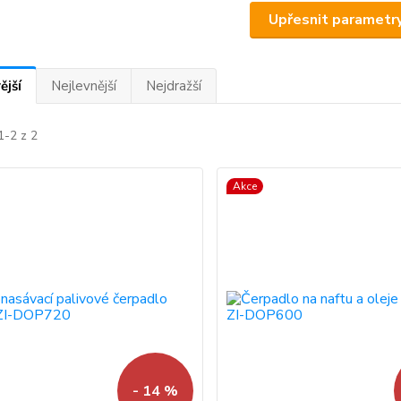
Upřesnit parametr
ější
Nejlevnější
Nejdražší
1-2 z 2
Akce
- 14 %