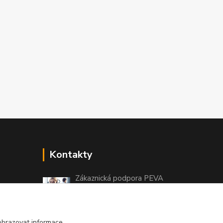
Kontakty
Zákaznická podpora PEVA
+420 733 530 378
(Po-Pá, 8-15 hod.)
obrazovat informace