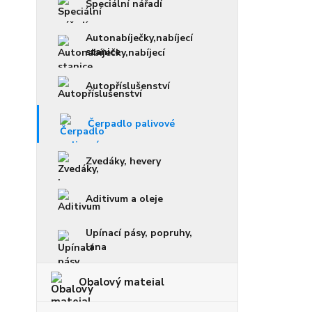
Speciální nářadí
Autonabíječky,nabíjecí
stanice
Autopříslušenství
Čerpadlo palivové
Zvedáky, hevery
Aditivum a oleje
Upínací pásy, popruhy,
lana
Obalový mateial