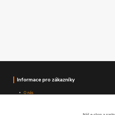
Informace pro zákazníky
O nás
Jak nakupovat
Obchodní podmínky
Kontakty
Náš e-shop a partn