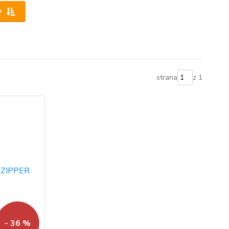
y
strana
z 1
- 36 %