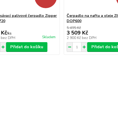
ávací palivové čerpadlo Zipper
Čerpadlo na naftu a oleje Z
720
DOP600
5 495 Kč
 Kč
3 509 Kč
/
ks
Skladem
č
bez DPH
2 900 Kč
bez DPH
Přidat do košíku
Přidat do ko