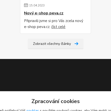
15
.
04
.
2023
Nový e-shop peva.cz
Připravili jsme si pro Vás zcela nový
e-shop peva.cz.
číst celé
Zobrazit všechny články
Zpracování cookies
eři potřebují Váš
souhlas
s použitím souborů cookies, aby Vám mohli z