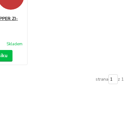
IPPER ZI-
Skladem
šíku
strana
z 1