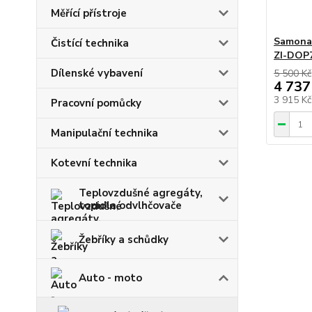
Měřící přístroje
Samonas
Čistící technika
ZI-DOP
Dílenské vybavení
5 500 Kč
4 737
3 915 K
Pracovní pomůcky
Manipulační technika
Kotevní technika
Teplovzdušné agregáty,
topidla,odvlhčovače
Žebříky a schůdky
Auto - moto