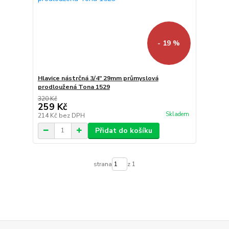
- 19 %
Hlavice nástrčná 3/4" 29mm průmyslová
prodloužená Tona 1529
320 Kč
259 Kč
Skladem
214 Kč
bez DPH
Přidat do košíku
strana
z 1