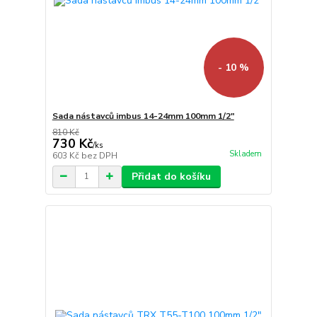
- 10 %
Sada nástavců imbus 14-24mm 100mm 1/2"
810 Kč
730 Kč
/
ks
Skladem
603 Kč
bez DPH
Přidat do košíku