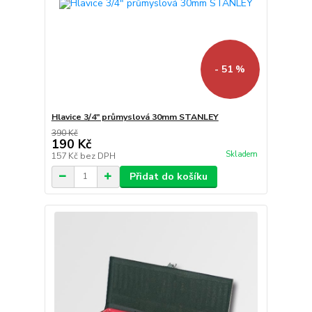
- 51 %
Hlavice 3/4" průmyslová 30mm STANLEY
390 Kč
190 Kč
Skladem
157 Kč
bez DPH
Přidat do košíku