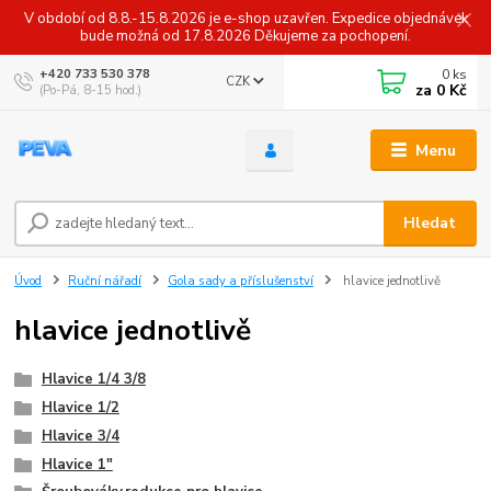
V období od 8.8.-15.8.2026 je e-shop uzavřen. Expedice objednávek
bude možná od 17.8.2026 Děkujeme za pochopení.
0
ks
+420 733 530 378
CZK
za
0 Kč
(Po-Pá, 8-15 hod.)
Menu
Hledat
Úvod
Ruční nářadí
Gola sady a příslušenství
hlavice jednotlivě
hlavice jednotlivě
Hlavice 1/4 3/8
Hlavice 1/2
Hlavice 3/4
Hlavice 1"