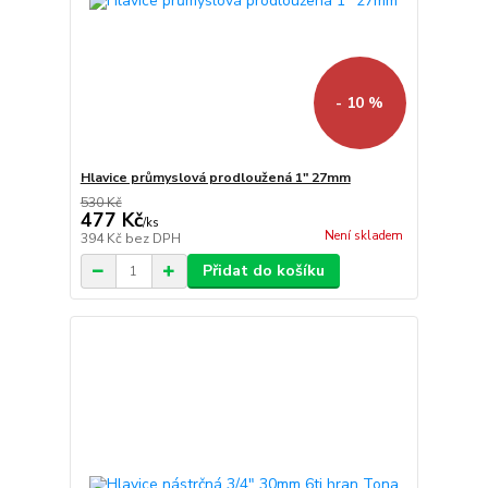
- 10 %
Hlavice průmyslová prodloužená 1" 27mm
530 Kč
477 Kč
/
ks
Není skladem
394 Kč
bez DPH
Přidat do košíku