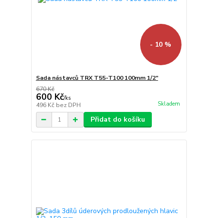
- 10 %
Sada nástavců TRX T55-T100 100mm 1/2"
670 Kč
600 Kč
/
ks
Skladem
496 Kč
bez DPH
Přidat do košíku