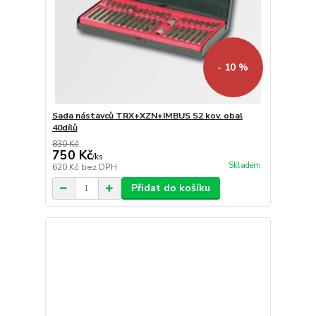
- 10 %
Sada nástavců TRX+XZN+IMBUS S2 kov. obal
40dílů
830 Kč
750 Kč
/
ks
Skladem
620 Kč
bez DPH
Přidat do košíku