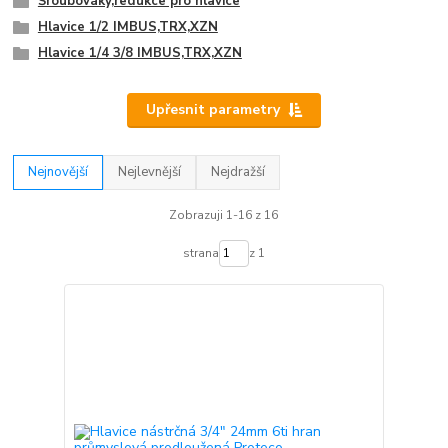
Šroubováky,redukce pro hlavice
Hlavice 1/2 IMBUS,TRX,XZN
Hlavice 1/4 3/8 IMBUS,TRX,XZN
Upřesnit parametry
Nejnovější
Nejlevnější
Nejdražší
Zobrazuji 1-16 z 16
strana
z 1