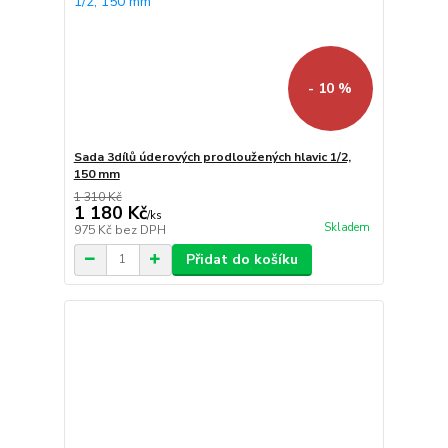
- 10 %
Sada 3dílů úderových prodloužených hlavic 1/2,
150 mm
1 310 Kč
1 180 Kč
/
ks
Skladem
975 Kč
bez DPH
Přidat do košíku