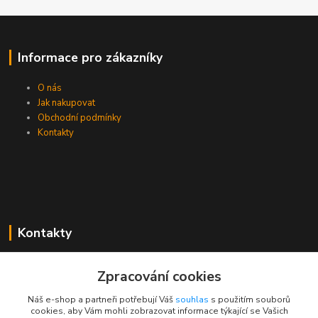
Informace pro zákazníky
O nás
Jak nakupovat
Obchodní podmínky
Kontakty
Kontakty
Zákaznická podpora PEVA
Zpracování cookies
+420 733 530 378
(Po-Pá, 8-15 hod.)
Náš e-shop a partneři potřebují Váš
souhlas
s použitím souborů
cookies, aby Vám mohli zobrazovat informace týkající se Vašich