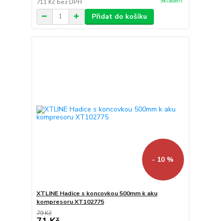
Skladem
711 Kč
bez DPH
Přidat do košíku
- 10 %
XTLINE Hadice s koncovkou 500mm k aku
kompresoru XT102775
79 Kč