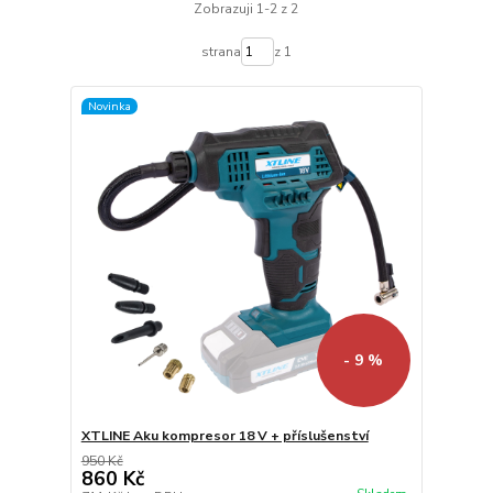
Zobrazuji 1-2 z 2
strana
z 1
Novinka
- 9 %
XTLINE Aku kompresor 18 V + příslušenství
950 Kč
860 Kč