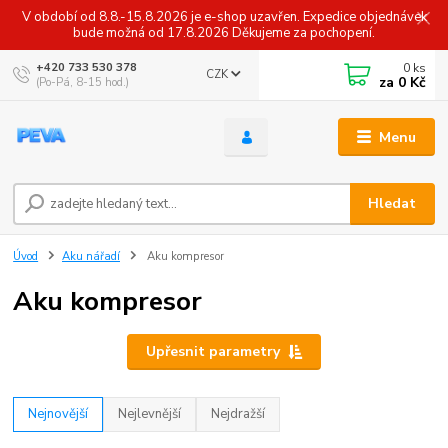
V období od 8.8.-15.8.2026 je e-shop uzavřen. Expedice objednávek
bude možná od 17.8.2026 Děkujeme za pochopení.
0
ks
+420 733 530 378
CZK
za
0 Kč
(Po-Pá, 8-15 hod.)
Menu
Hledat
Úvod
Aku nářadí
Aku kompresor
Aku kompresor
Upřesnit parametry
Nejnovější
Nejlevnější
Nejdražší