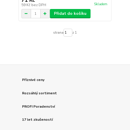
71 Kč
Skladem
59 Kč
bez DPH
Přidat do košíku
strana
z 1
Příznivé ceny
Rozsáhlý sortiment
PROFI Poradenství
17 let zkušeností