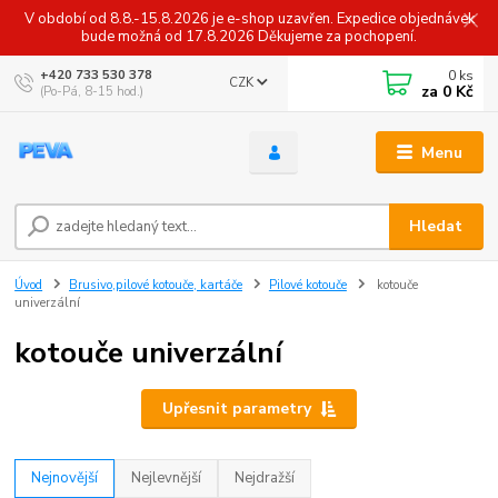
V období od 8.8.-15.8.2026 je e-shop uzavřen. Expedice objednávek
bude možná od 17.8.2026 Děkujeme za pochopení.
0
ks
+420 733 530 378
CZK
za
0 Kč
(Po-Pá, 8-15 hod.)
Menu
Hledat
Úvod
Brusivo,pilové kotouče, kartáče
Pilové kotouče
kotouče
univerzální
kotouče univerzální
Upřesnit parametry
Nejnovější
Nejlevnější
Nejdražší