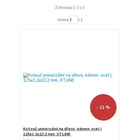
Zobrazuji 1-2 z 2
strana
z 1
- 11 %
Kotouč univerzální na dřevo, kámen, ocel |
125x1,2x22,2 mm, XTLINE