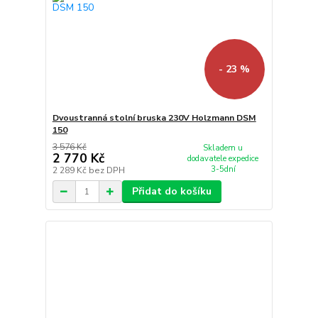
- 23 %
Dvoustranná stolní bruska 230V Holzmann DSM
150
3 576 Kč
Skladem u
2 770 Kč
dodavatele expedice
3-5dní
2 289 Kč
bez DPH
Přidat do košíku