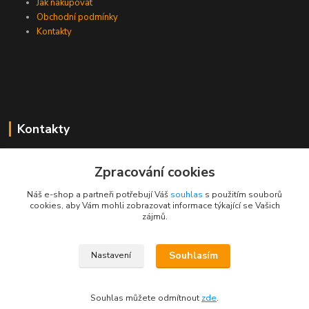
Jak nakupovat
Obchodní podmínky
Kontakty
Kontakty
Zákaznická podpora PEVA
Zpracování cookies
+420 733 530 378
(Po-Pá, 8-15 hod.)
Náš e-shop a partneři potřebují Váš
souhlas
s použitím souborů
cookies, aby Vám mohli zobrazovat informace týkající se Vašich
objednavka@peva.cz
zájmů.
Souhlasím
Nastavení
© 2023 PEVA.cz
Souhlas můžete odmítnout
zde
.
Vytvořeno na
Eshop-rychle.cz