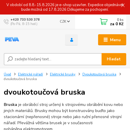
V období od 8.8.-15.8.2026 je e-shop uzavřen. Expedice objednávek
bude možná od 17.8.2026 Děkujeme za pochopení.
0
ks
+420 733 530 378
CZK
za
0 Kč
(Po-Pá, 8-15 hod.)
Menu
Hledat
Úvod
Elektrické nářadí
Elektrické brusky
Dvoukotoučová bruska
dvoukotoučová bruska
dvoukotoučová bruska
Bruska
je obráběcí stroj určený k strojovému obrábění kovu nebo
jiných materiálů. Brusky mohou být konstruovány buďto jako
stacionární (nepřenosné) stroje nebo jako ruční přenosné strojní
nářadí. Převážná většina brusek je v současnosti
poháněna elektromotorem