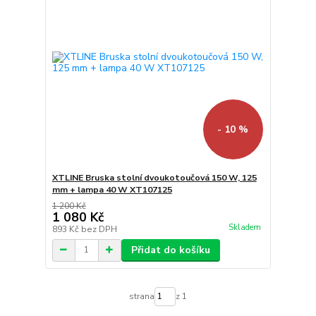
- 10 %
XTLINE Bruska stolní dvoukotoučová 150 W, 125
mm + lampa 40 W XT107125
1 200 Kč
1 080 Kč
Skladem
893 Kč
bez DPH
Přidat do košíku
strana
z 1