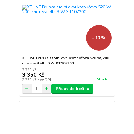
- 10 %
XTLINE Bruska stolní dvoukotoučová 520 W, 200
mm + svítidlo 3 W XT107200
3 720 Kč
3 350 Kč
Skladem
2 769 Kč
bez DPH
Přidat do košíku