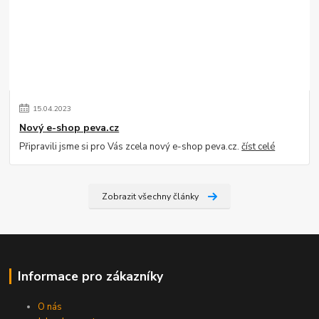
15
.
04
.
2023
Nový e-shop peva.cz
Připravili jsme si pro Vás zcela nový e-shop peva.cz.
číst celé
Zobrazit všechny články
Informace pro zákazníky
O nás