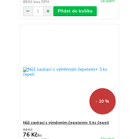
Skladem
69 Kč
bez DPH
Přidat do košíku
- 10 %
Nůž zavírací s výměnným čepelemi+ 5 ks čepelí
84 Kč
76 Kč
/
ks