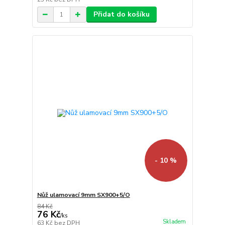
Přidat do košíku
- 10 %
Nůž ulamovací 9mm SX900+5/O
84 Kč
76 Kč
/
ks
Skladem
63 Kč
bez DPH