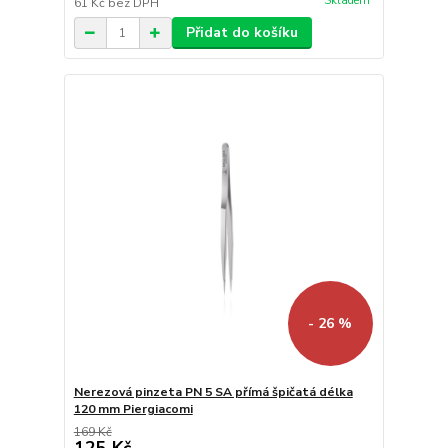
Skladem
61 Kč
bez DPH
Přidat do košíku
- 26 %
Nerezová pinzeta PN 5 SA přímá špičatá délka
120 mm Piergiacomi
169 Kč
125 Kč