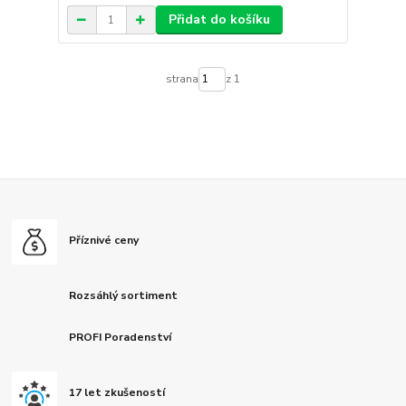
Přidat do košíku
strana
z 1
Příznivé ceny
Rozsáhlý sortiment
PROFI Poradenství
17 let zkušeností