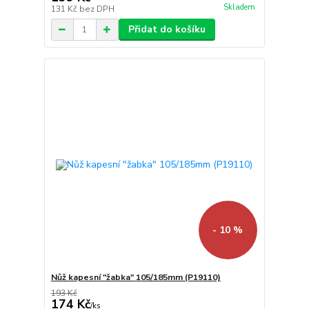
Skladem
131 Kč
bez DPH
Přidat do košíku
- 10 %
Nůž kapesní "žabka" 105/185mm (P19110)
193 Kč
174 Kč
/
ks