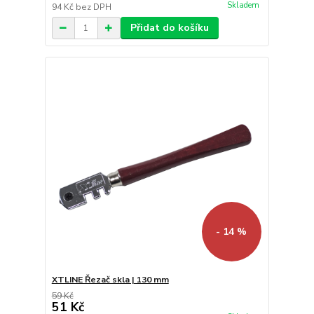
Skladem
94 Kč
bez DPH
Přidat do košíku
- 14 %
XTLINE Řezač skla | 130 mm
59 Kč
51 Kč