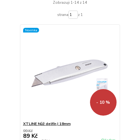
Zobrazuji 1-14 z 14
strana
z 1
Novinka
- 10 %
XTLINE Nůž delfín | 18mm
99 Kč
89 Kč