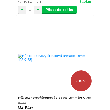
Skladem
144 Kč
bez DPH
Přidat do košíku
- 10 %
Nůž celokovový šroubová aretace 18mm (PSX-78)
92 Kč
83 Kč
/
ks