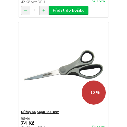
Skladem
42 Kč
bez DPH
Přidat do košíku
- 10 %
Nůžky na papír 250 mm
82 Kč
74 Kč