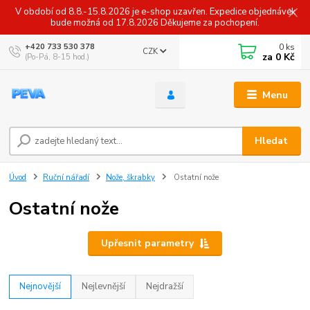
V období od 8.8.-15.8.2026 je e-shop uzavřen. Expedice objednávek
bude možná od 17.8.2026 Děkujeme za pochopení.
0
ks
+420 733 530 378
CZK
za
0 Kč
(Po-Pá, 8-15 hod.)
Menu
Hledat
Úvod
Ruční nářadí
Nože, škrabky
Ostatní nože
Ostatní nože
Upřesnit parametry
Nejnovější
Nejlevnější
Nejdražší