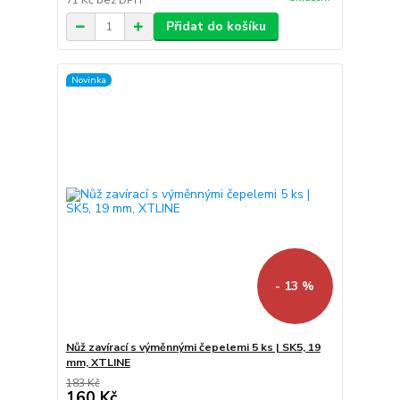
71 Kč
bez DPH
Přidat do košíku
Novinka
- 13 %
Nůž zavírací s výměnnými čepelemi 5 ks | SK5, 19
mm, XTLINE
183 Kč
160 Kč