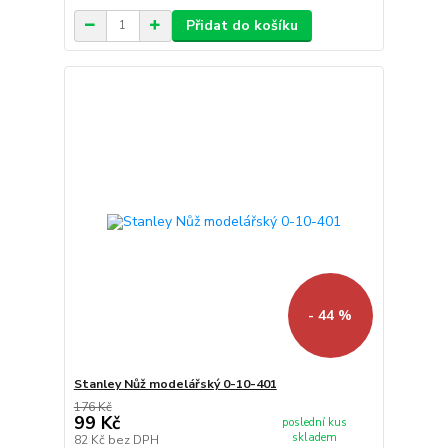
Přidat do košíku
- 44 %
Stanley Nůž modelářský 0-10-401
176 Kč
99 Kč
poslední kus
skladem
82 Kč
bez DPH