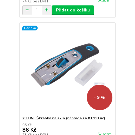
Skladem
74 Kč
bez DPH
Přidat do košíku
Novinka
- 9 %
XTLINE Škrabka na sklo (náhrada za XT19142)
95 Kč
86 Kč
Skladem