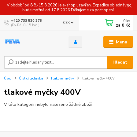
V období od 8.8.-15.8.2026 je e-shop uzavřen. Expedice objednávek
bude možná od 17.8.2026 Děkujeme za pochopení.
0
ks
+420 733 530 378
CZK
za
0 Kč
(Po-Pá, 8-15 hod.)
Menu
Hledat
Úvod
Čistící technika
Tlakové myčky
tlakové myčky 400V
tlakové myčky 400V
V této kategorii nebylo nalezeno žádné zboží.