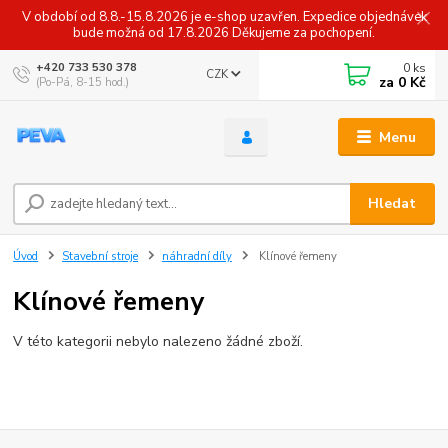
V období od 8.8.-15.8.2026 je e-shop uzavřen. Expedice objednávek
bude možná od 17.8.2026 Děkujeme za pochopení.
0
ks
+420 733 530 378
CZK
za
0 Kč
(Po-Pá, 8-15 hod.)
Menu
Hledat
Úvod
Stavební stroje
náhradní díly
Klínové řemeny
Klínové řemeny
V této kategorii nebylo nalezeno žádné zboží.