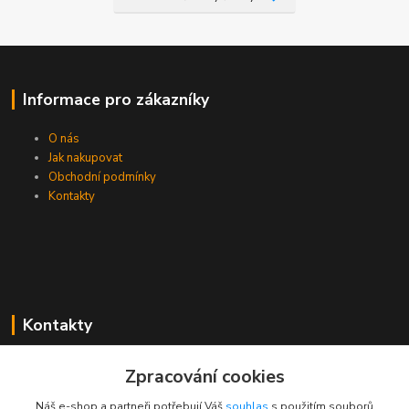
Informace pro zákazníky
O nás
Jak nakupovat
Obchodní podmínky
Kontakty
Kontakty
Zákaznická podpora PEVA
Zpracování cookies
+420 733 530 378
(Po-Pá, 8-15 hod.)
Náš e-shop a partneři potřebují Váš
souhlas
s použitím souborů