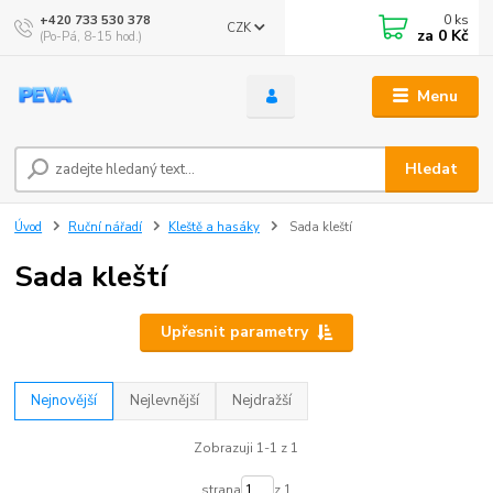
0
ks
+420 733 530 378
CZK
za
0 Kč
(Po-Pá, 8-15 hod.)
Menu
Hledat
Úvod
Ruční nářadí
Kleště a hasáky
Sada kleští
Sada kleští
Upřesnit parametry
Nejnovější
Nejlevnější
Nejdražší
Zobrazuji 1-1 z 1
strana
z 1