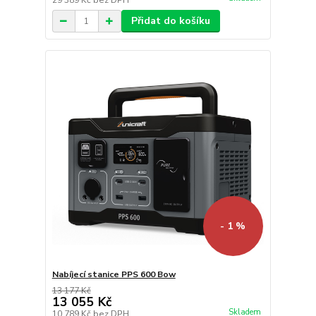
29 389 Kč
bez DPH
Přidat do košíku
- 1 %
Nabíjecí stanice PPS 600 Bow
13 177 Kč
13 055 Kč
Skladem
10 789 Kč
bez DPH