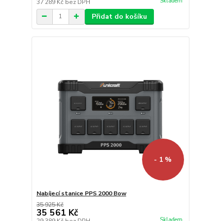
Skladem
37 289 Kč
bez DPH
Přidat do košíku
- 1 %
Nabíjecí stanice PPS 2000 Bow
35 925 Kč
35 561 Kč
Skladem