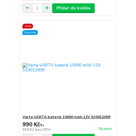
Přidat do košíku
Akce
Novinka
Varta VARTA baterie 10000 mAh 12V 510012009
990 Kč
/
ks
Skladem
818 Kč
bez DPH