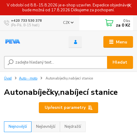
V období od 8.8.-15.8.2026 je e-shop uzavřen. Expedice objednávek
bude možná od 17.8.2026 Děkujeme za pochopení.
0
ks
+420 733 530 378
CZK
za
0 Kč
(Po-Pá, 8-15 hod.)
Menu
Hledat
Úvod
Auto - moto
Autonabíječky,nabíjecí stanice
Autonabíječky,nabíjecí stanice
Upřesnit parametry
Nejnovější
Nejlevnější
Nejdražší