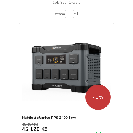
Zobrazuji 1-5 z 5
strana
z 1
- 1 %
Nabíjecí stanice PPS 2400 Bow
45 484 Kč
45 120 Kč