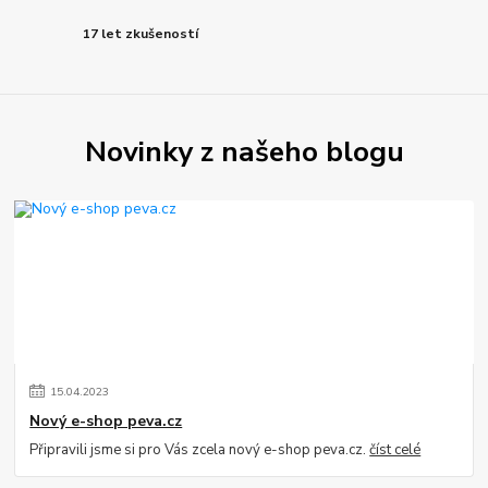
17 let zkušeností
Novinky z našeho blogu
15
.
04
.
2023
Nový e-shop peva.cz
Připravili jsme si pro Vás zcela nový e-shop peva.cz.
číst celé