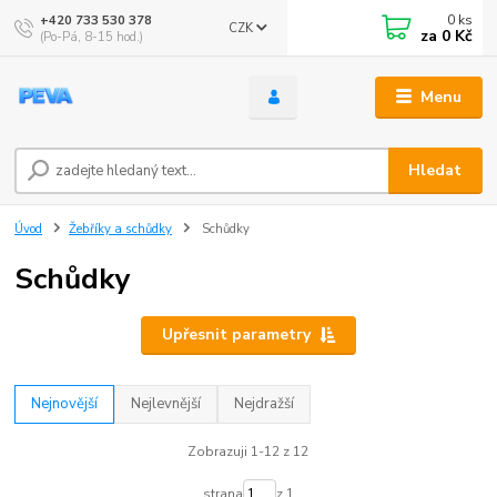
0
ks
+420 733 530 378
CZK
za
0 Kč
(Po-Pá, 8-15 hod.)
Menu
Hledat
Úvod
Žebříky a schůdky
Schůdky
Schůdky
Upřesnit parametry
Nejnovější
Nejlevnější
Nejdražší
Zobrazuji 1-12 z 12
strana
z 1