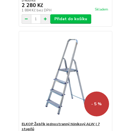
2 400 Kč
2 280 Kč
Skladem
1 884 Kč
bez DPH
Přidat do košíku
- 5 %
ELKOP Žebřík jednostranný hliníkový ALW | 7
stupňů