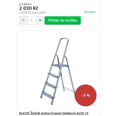
2 140 Kč
2 030 Kč
Skladem
1 678 Kč
bez DPH
Přidat do košíku
- 5 %
ELKOP Žebřík jednostranný hliníkový ALW | 5