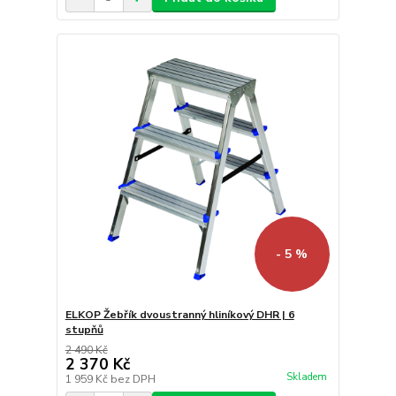
- 5 %
ELKOP Žebřík dvoustranný hliníkový DHR | 6
stupňů
2 490 Kč
2 370 Kč
Skladem
1 959 Kč
bez DPH