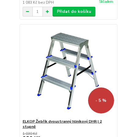
Skladem
1 083 Kč
bez DPH
Přidat do košíku
- 5 %
ELKOP Žebřík dvoustranný hliníkový DHR | 2
stupně
1 030 Kč