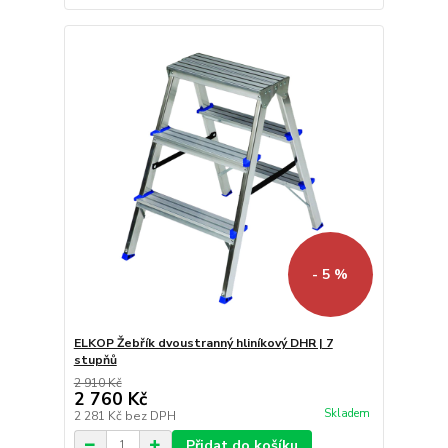
- 5 %
ELKOP Žebřík dvoustranný hliníkový DHR | 7
stupňů
2 910 Kč
2 760 Kč
Skladem
2 281 Kč
bez DPH
Přidat do košíku