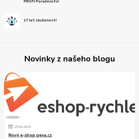
PROFI Poradenství
17 let zkušeností
Novinky z našeho blogu
15
.
04
.
2023
Nový e-shop peva.cz