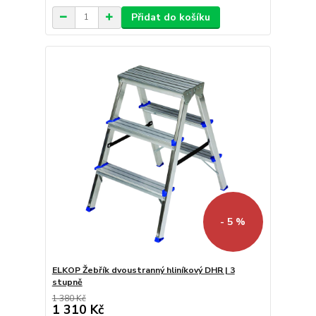
Přidat do košíku
- 5 %
ELKOP Žebřík dvoustranný hliníkový DHR | 3
stupně
1 380 Kč
1 310 Kč