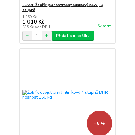
ELKOP Žebřík jednostranný hliníkový ALW | 3
stupně
1 060 Kč
1 010 Kč
Skladem
835 Kč
bez DPH
Přidat do košíku
- 5 %