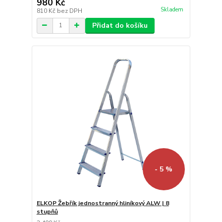
980 Kč
Skladem
810 Kč
bez DPH
Přidat do košíku
- 5 %
ELKOP Žebřík jednostranný hliníkový ALW | 8
stupňů