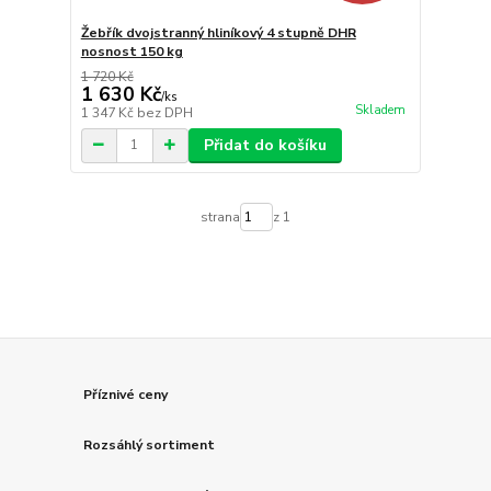
Žebřík dvojstranný hliníkový 4 stupně DHR
nosnost 150 kg
1 720 Kč
1 630 Kč
/
ks
Skladem
1 347 Kč
bez DPH
Přidat do košíku
strana
z 1
Příznivé ceny
Rozsáhlý sortiment