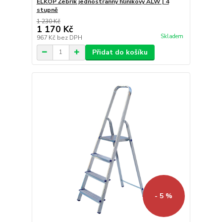
ELKOP Žebřík jednostranný hliníkový ALW | 4
stupně
1 230 Kč
1 170 Kč
Skladem
967 Kč
bez DPH
Přidat do košíku
- 5 %