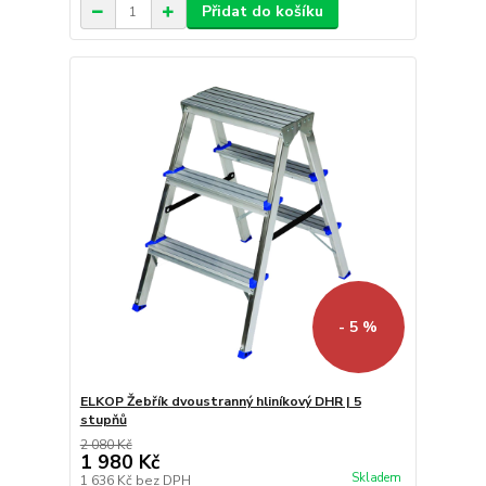
Přidat do košíku
- 5 %
ELKOP Žebřík dvoustranný hliníkový DHR | 5
stupňů
2 080 Kč
1 980 Kč
Skladem
1 636 Kč
bez DPH