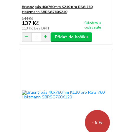
Brusný pás 40x760mm K240 pro RSG 760
Holzmann SBRSG760K240
144 Kč
137 Kč
Skladem u
dodavatele
113 Kč
bez DPH
Přidat do košíku
- 5 %