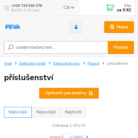
0
ks
+420 733 530 378
CZK
za
0 Kč
(Po-Pá, 8-15 hod.)
Menu
Hledat
Úvod
Elektrické nářadí
Elektrické brusky
Pásová
příslušenství
příslušenství
Upřesnit parametry
Nejnovější
Nejlevnější
Nejdražší
Zobrazuji 1-20 z 21
strana
z 2
další