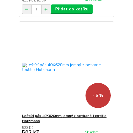
415 Kč
bez DPH
Přidat do košíku
- 5 %
Leštící pás 40X620mm jemný z netkané textilie
Holzmann
528 Kč
502 Kč
Skladem u