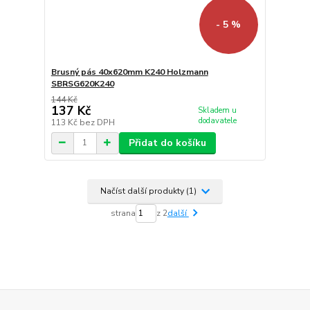
- 5 %
Brusný pás 40x620mm K240 Holzmann
SBRSG620K240
144 Kč
137 Kč
Skladem u
dodavatele
113 Kč
bez DPH
Přidat do košíku
Načíst další produkty (1)
strana
z 2
další