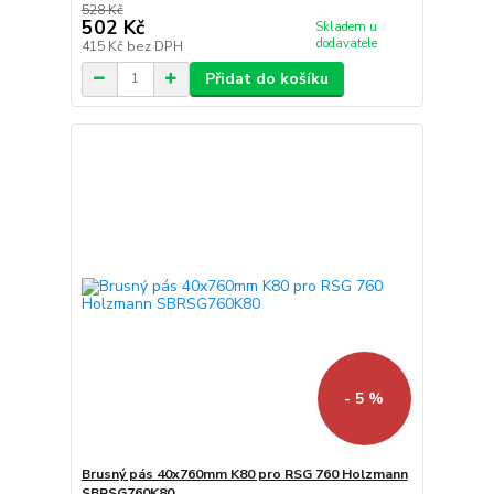
528 Kč
502 Kč
Skladem u
dodavatele
415 Kč
bez DPH
Přidat do košíku
- 5 %
Brusný pás 40x760mm K80 pro RSG 760 Holzmann
SBRSG760K80