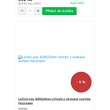
dodavatele
415 Kč
bez DPH
Přidat do košíku
- 5 %
Leštící pás 40X620mm střední z netkané textilie
Holzmann
528 Kč