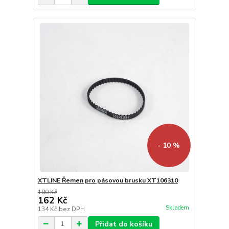
- 10 %
XTLINE Řemen pro pásovou brusku XT106310
180 Kč
162 Kč
Skladem
134 Kč
bez DPH
Přidat do košíku