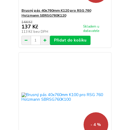
Brusný pás 40x760mm K120 pro RSG 760
Holzmann SBRSG760K120
144 Kč
137 Kč
Skladem u
dodavatele
113 Kč
bez DPH
Přidat do košíku
- 4 %