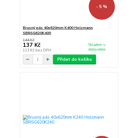
- 5 %
Brusný pás 40x620mm K400 Holzmann
SBRSG620K400
144 Kč
137 Kč
Skladem u
dodavatele
113 Kč
bez DPH
Přidat do košíku