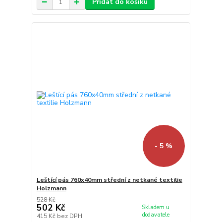
Přidat do košíku
- 5 %
Leštící pás 760x40mm střední z netkané textilie
Holzmann
528 Kč
502 Kč
Skladem u
dodavatele
415 Kč
bez DPH