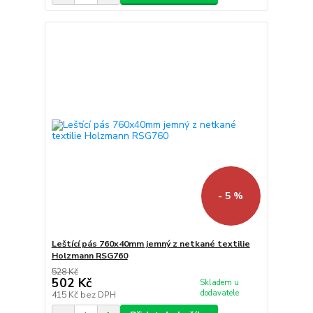
- 5 %
Leštící pás 760x40mm jemný z netkané textilie
Holzmann RSG760
528 Kč
502 Kč
Skladem u
dodavatele
415 Kč
bez DPH