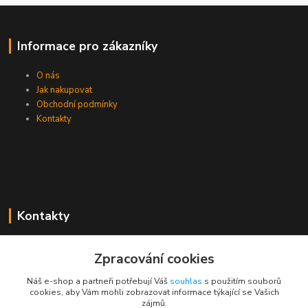
Informace pro zákazníky
O nás
Jak nakupovat
Obchodní podmínky
Kontakty
Kontakty
Zákaznická podpora PEVA
Zpracování cookies
+420 733 530 378
(Po-Pá, 8-15 hod.)
Náš e-shop a partneři potřebují Váš
souhlas
s použitím souborů
cookies, aby Vám mohli zobrazovat informace týkající se Vašich
objednavka@peva.cz
zájmů.