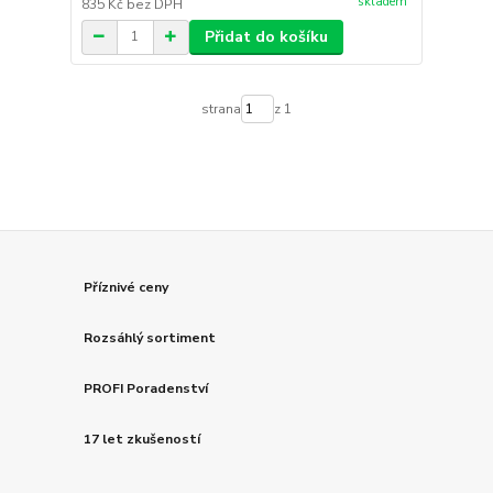
skladem
835 Kč
bez DPH
Přidat do košíku
strana
z 1
Příznivé ceny
Rozsáhlý sortiment
PROFI Poradenství
17 let zkušeností