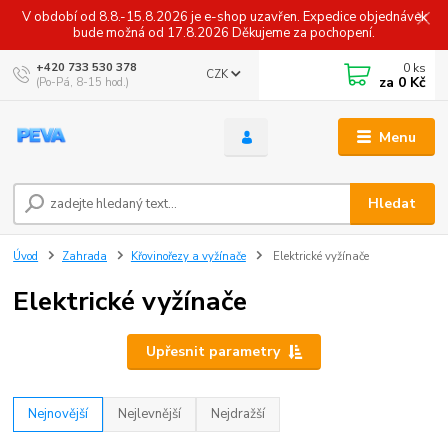
V období od 8.8.-15.8.2026 je e-shop uzavřen. Expedice objednávek
bude možná od 17.8.2026 Děkujeme za pochopení.
0
ks
+420 733 530 378
CZK
za
0 Kč
(Po-Pá, 8-15 hod.)
Menu
Hledat
Úvod
Zahrada
Křovinořezy a vyžínače
Elektrické vyžínače
Elektrické vyžínače
Upřesnit parametry
Nejnovější
Nejlevnější
Nejdražší