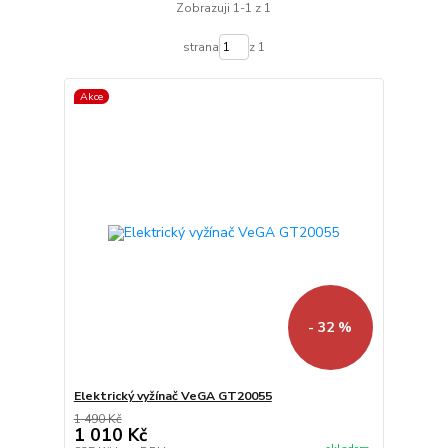
Zobrazuji 1-1 z 1
strana
z 1
Akce
- 32 %
Elektrický vyžínač VeGA GT20055
1 490 Kč
1 010 Kč