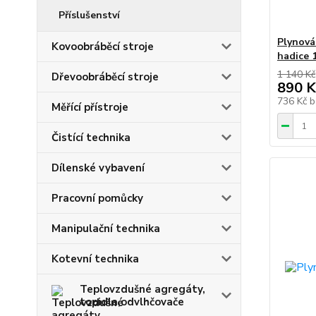
Příslušenství
Plynová
Kovoobráběcí stroje
hadice 
1 140 Kč
Dřevoobráběcí stroje
890 K
736 Kč
b
Měřící přístroje
Čistící technika
Dílenské vybavení
Pracovní pomůcky
Manipulační technika
Kotevní technika
Teplovzdušné agregáty,
topidla,odvlhčovače