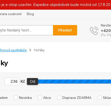
6 je e-shop uzavřen. Expedice objednávek bude možná od 17.8.2
hrana soukromí
Blog
Nevíte
Hledat
+420
(Po-Pá
lynové spotřebiče
Hořáky
ky
Kč
Od
adem
Novinka
Akce
Doprava ZDARMA
Skla