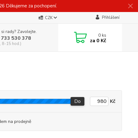
026 Děkujeme za pochopení.
Přihlášení
CZK
 si rady? Zavolejte.
0
ks
 733 530 378
za
0 Kč
, 8-15 hod.)
Do
Kč
dem na prodejně