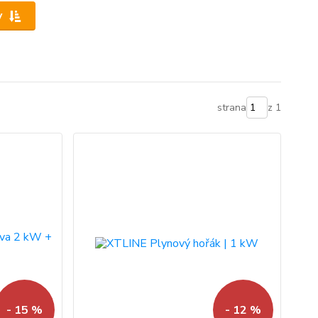
y
strana
z 1
- 15 %
- 12 %