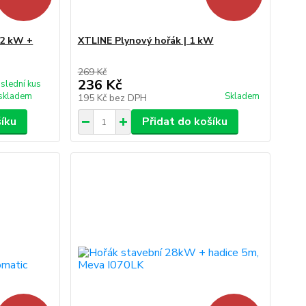
 2 kW +
XTLINE Plynový hořák | 1 kW
269 Kč
236 Kč
slední kus
skladem
Skladem
195 Kč
bez DPH
šíku
Přidat do košíku