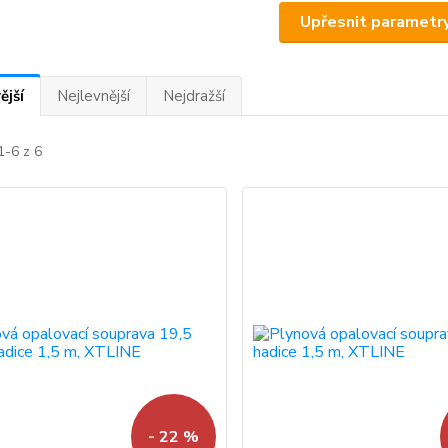
Upřesnit parametr
ější
Nejlevnější
Nejdražší
1-6 z 6
- 22 %