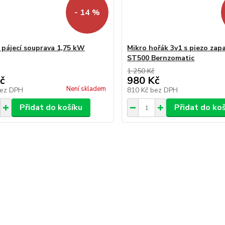
- 14 %
 pájecí souprava 1,75 kW
Mikro hořák 3v1 s piezo zap
ST500 Bernzomatic
1 250 Kč
č
980 Kč
Není skladem
ez DPH
810 Kč
bez DPH
Přidat do košíku
Přidat do ko