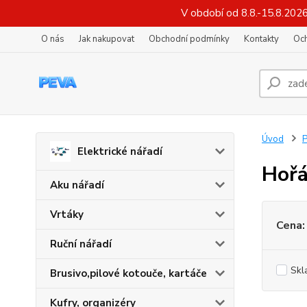
V období od 8.8.-15.8.202
O nás
Jak nakupovat
Obchodní podmínky
Kontakty
Oc
Úvod
P
Elektrické nářadí
Hořá
Aku nářadí
Vrtáky
Cena:
Ruční nářadí
Skl
Brusivo,pilové kotouče, kartáče
Kufry, organizéry