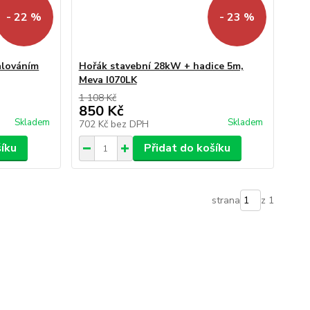
- 22 %
- 23 %
alováním
Hořák stavební 28kW + hadice 5m,
Meva I070LK
1 108 Kč
850 Kč
Skladem
Skladem
702 Kč
bez DPH
šíku
Přidat do košíku
strana
z 1