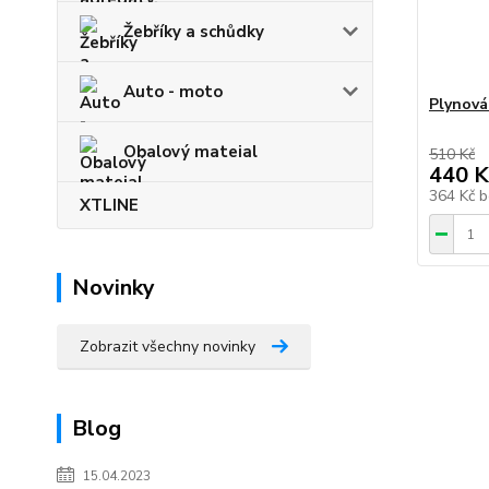
Žebříky a schůdky
Auto - moto
Plynová
Obalový mateial
510 Kč
440 K
364 Kč
b
XTLINE
Novinky
Zobrazit všechny novinky
Blog
15.04.2023