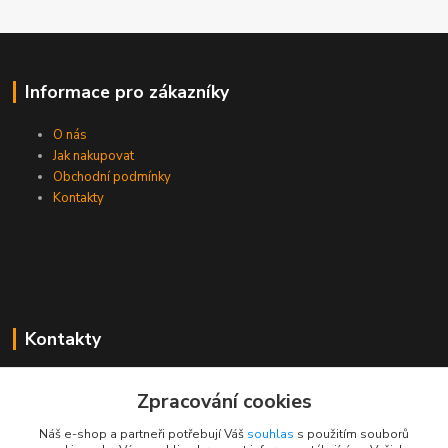
Informace pro zákazníky
O nás
Jak nakupovat
Obchodní podmínky
Kontakty
Kontakty
Zákaznická podpora PEVA
Zpracování cookies
+420 733 530 378
(Po-Pá, 8-15 hod.)
Náš e-shop a partneři potřebují Váš
souhlas
s použitím souborů