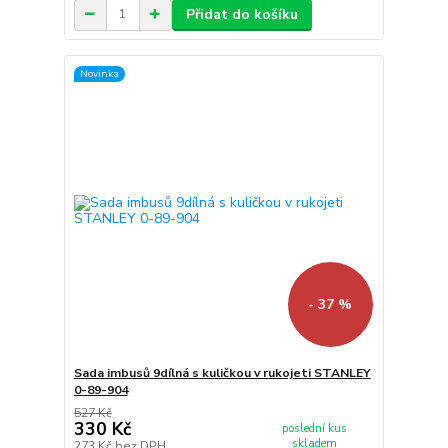
Přidat do košíku
Novinka
- 37 %
Sada imbusů 9dílná s kuličkou v rukojeti STANLEY
0-89-904
527 Kč
330 Kč
poslední kus
skladem
273 Kč
bez DPH