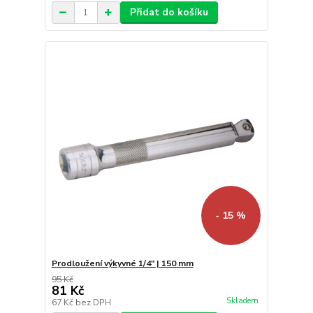
Přidat do košíku
- 15 %
Prodloužení výkyvné 1/4" | 150 mm
95 Kč
81 Kč
Skladem
67 Kč
bez DPH