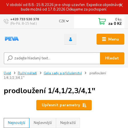
V období od 8.8.-15.8.2026 je e-shop uzavřen. Expedice objednávek
bude možná od 17.8.2026 Děkujeme za pochopení.
0
ks
+420 733 530 378
CZK
za
0 Kč
(Po-Pá, 8-15 hod.)
Menu
Hledat
Úvod
Ruční nářadí
Gola sady a příslušenství
prodloužení
1/4,1/2,3/4,1''
prodloužení 1/4,1/2,3/4,1''
Upřesnit parametry
Nejnovější
Nejlevnější
Nejdražší