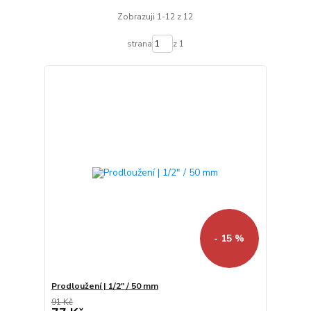
Zobrazuji 1-12 z 12
strana
z 1
- 15 %
Prodloužení | 1/2" / 50 mm
91 Kč