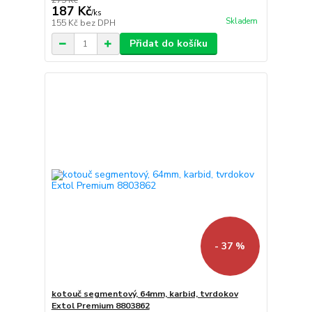
275 Kč
187 Kč
/
ks
Skladem
155 Kč
bez DPH
Přidat do košíku
- 37 %
kotouč segmentový, 64mm, karbid, tvrdokov
Extol Premium 8803862