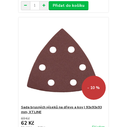
Přidat do košíku
- 10 %
Sada brusných výseků na dřevo a kov | 93x93x93
mm, XTLINE
69 Kč
62 Kč