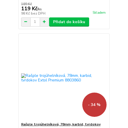
189 Kč
119 Kč
/
ks
Skladem
98 Kč
bez DPH
Přidat do košíku
- 34 %
Rašple trojúhelníková, 78mm, karbid, tvrdokov