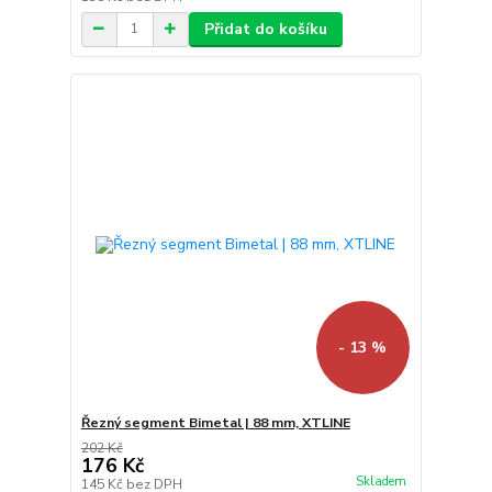
Přidat do košíku
- 13 %
Řezný segment Bimetal | 88 mm, XTLINE
202 Kč
176 Kč
Skladem
145 Kč
bez DPH