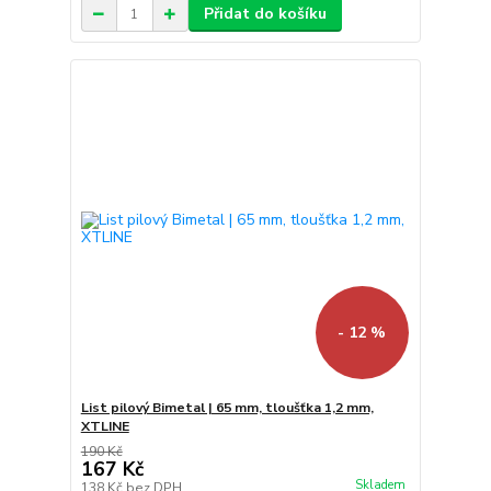
Přidat do košíku
- 12 %
List pilový Bimetal | 65 mm, tloušťka 1,2 mm,
XTLINE
190 Kč
167 Kč
Skladem
138 Kč
bez DPH