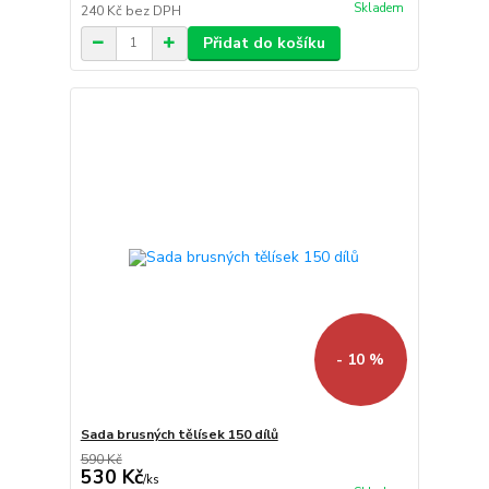
Skladem
240 Kč
bez DPH
Přidat do košíku
- 10 %
Sada brusných tělísek 150 dílů
590 Kč
530 Kč
/
ks