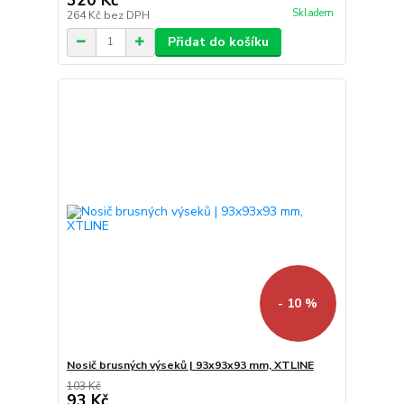
Skladem
264 Kč
bez DPH
Přidat do košíku
- 10 %
Nosič brusných výseků | 93x93x93 mm, XTLINE
103 Kč
93 Kč