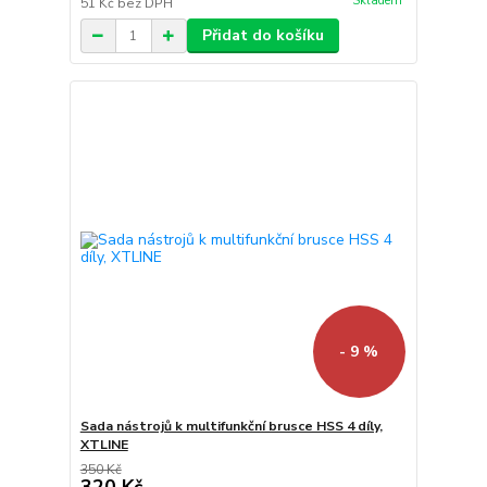
Skladem
51 Kč
bez DPH
Přidat do košíku
- 9 %
Sada nástrojů k multifunkční brusce HSS 4 díly,
XTLINE
350 Kč
320 Kč