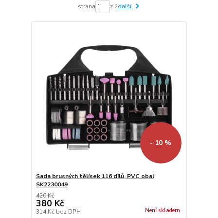
strana
z 2
další
- 10 %
Sada brusných tělísek 116 dílů, PVC obal
SK2230049
420 Kč
380 Kč
Není skladem
314 Kč
bez DPH