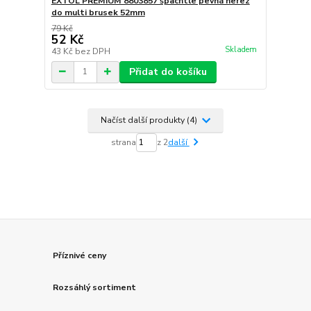
EXTOL PREMIUM 8803857 špachtle pevná nerez
do multi brusek 52mm
79 Kč
52 Kč
Skladem
43 Kč
bez DPH
Přidat do košíku
Načíst další produkty (4)
strana
z 2
další
Příznivé ceny
Rozsáhlý sortiment