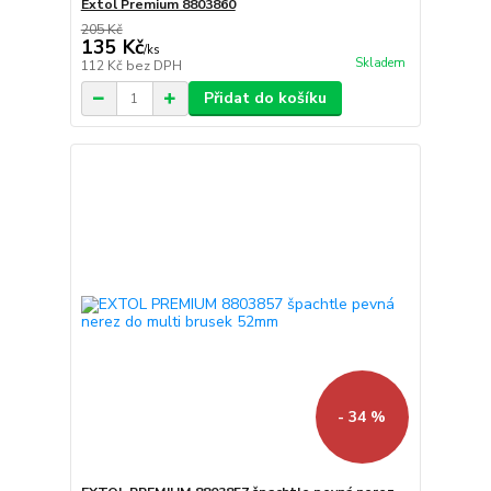
Extol Premium 8803860
205 Kč
135 Kč
/
ks
Skladem
112 Kč
bez DPH
Přidat do košíku
- 34 %