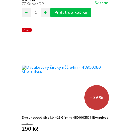
Skladem
77 Kč
bez DPH
Přidat do košíku
Akce
- 29 %
Dvoukovový široký nůž 64mm 48900050 Milwaukee
410 Kč
290 Kč