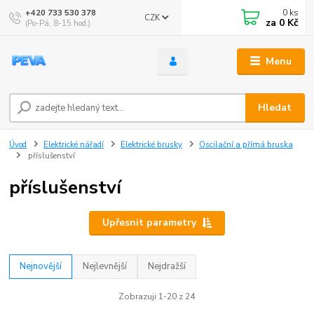
0
ks
+420 733 530 378
CZK
za
0 Kč
(Po-Pá, 8-15 hod.)
Menu
Hledat
Úvod
Elektrické nářadí
Elektrické brusky
Oscilační a přímá bruska
příslušenství
příslušenství
Upřesnit parametry
Nejnovější
Nejlevnější
Nejdražší
Zobrazuji 1-20 z 24