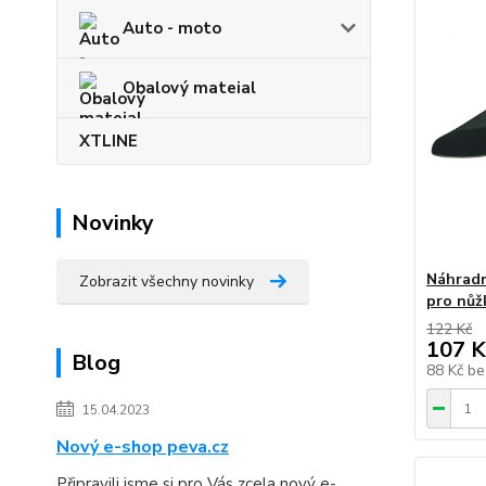
Auto - moto
Obalový mateial
XTLINE
Novinky
Náhradní
Zobrazit všechny novinky
pro nůž
122 Kč
107 K
Blog
88 Kč
be
15.04.2023
Nový e-shop peva.cz
Připravili jsme si pro Vás zcela nový e-