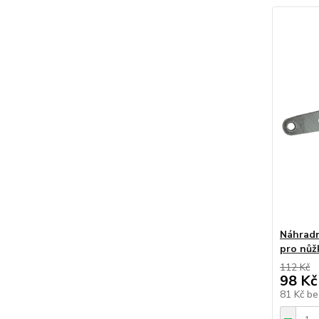
Náhradní
pro nůž
112 Kč
98 Kč
81 Kč
be