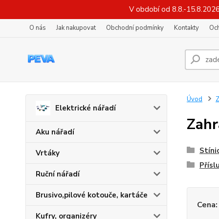
V období od 8.8.-15.8.202
O nás
Jak nakupovat
Obchodní podmínky
Kontakty
Oc
Úvod
Z
Elektrické nářadí
Zahr
Aku nářadí
Stínic
Vrtáky
Přísl
Ruční nářadí
Brusivo,pilové kotouče, kartáče
Cena:
Kufry, organizéry