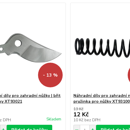
- 13 %
 díly pro zahradní nůžky | břit
Náhradní díly pro zahradní n
ky XT93021
pružinka pro nůžky XT93100
13 Kč
12 Kč
Skladem
z DPH
10 Kč
bez DPH