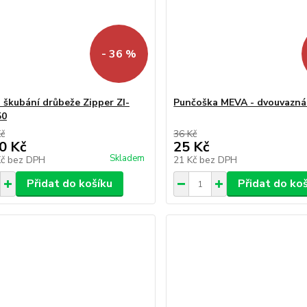
- 36 %
a škubání drůbeže Zipper ZI-
Punčoška MEVA - dvouvazná
50
Kč
36 Kč
0 Kč
25 Kč
Skladem
Kč
bez DPH
21 Kč
bez DPH
Přidat do košíku
Přidat do ko