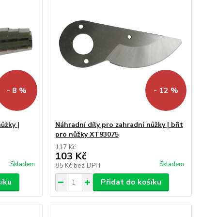
- 8 %
- 12 %
ůžky |
Náhradní díly pro zahradní nůžky | břit
pro nůžky XT93075
117 Kč
103 Kč
Skladem
Skladem
85 Kč
bez DPH
šíku
Přidat do košíku