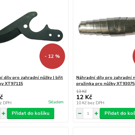
- 12 %
 díly pro zahradní nůžky | břit
Náhradní díly pro zahradní n
ky XT97115
pružinka pro nůžky XT93075
13 Kč
č
12 Kč
Skladem
z DPH
10 Kč
bez DPH
Přidat do košíku
Přidat do ko