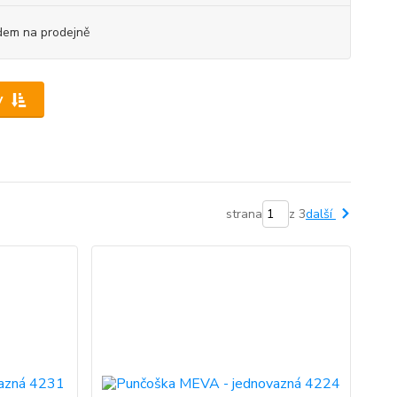
dem na prodejně
y
strana
z 3
další