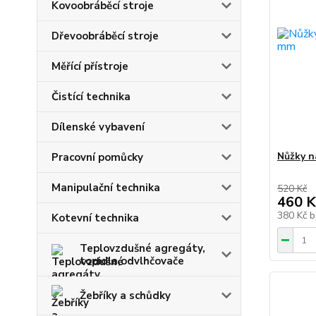
Kovoobráběcí stroje
Dřevoobráběcí stroje
Měřící přístroje
Čistící technika
Dílenské vybavení
Nůžky na
Pracovní pomůcky
Manipulační technika
520 Kč
460 K
380 Kč
b
Kotevní technika
Teplovzdušné agregáty,
topidla,odvlhčovače
Žebříky a schůdky