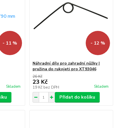
- 11 %
- 12 %
Náhradní díly pro zahradní nůžky |
pružina do rukojeti pro XT93046
26 Kč
23 Kč
Skladem
Skladem
19 Kč
bez DPH
šíku
Přidat do košíku