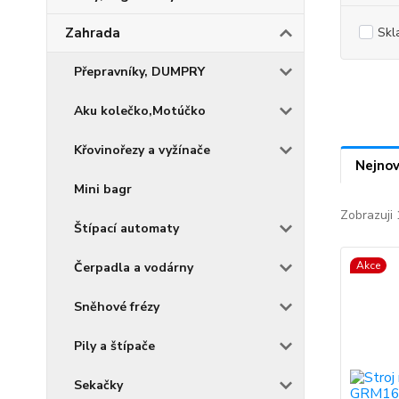
Zahrada
Skl
Přepravníky, DUMPRY
Aku kolečko,Motúčko
Křovinořezy a vyžínače
Nejnov
Mini bagr
Zobrazuji 
Štípací automaty
Akce
Čerpadla a vodárny
Sněhové frézy
Pily a štípače
Sekačky