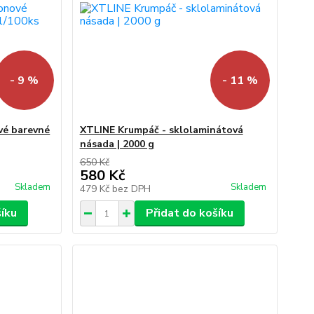
- 9 %
- 11 %
vé barevné
XTLINE Krumpáč - sklolaminátová
násada | 2000 g
650 Kč
580 Kč
Skladem
Skladem
479 Kč
bez DPH
šíku
Přidat do košíku