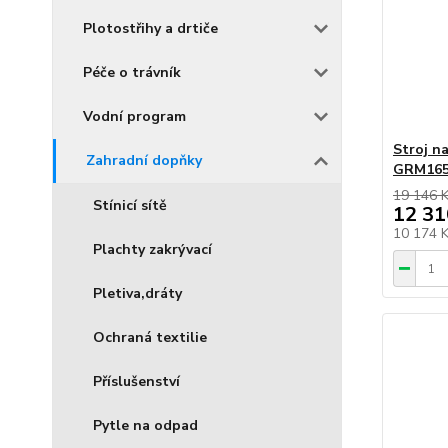
Plotostřihy a drtiče
Péče o trávník
Vodní program
Stroj n
Zahradní dopňky
GRM16
19 146 
Stínicí sítě
12 31
10 174 
Plachty zakrývací
Pletiva,dráty
Ochraná textilie
Příslušenství
Pytle na odpad