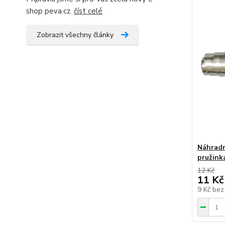
shop peva.cz.
číst celé
Zobrazit všechny články
Náhradn
pružink
12 Kč
11 Kč
9 Kč
bez