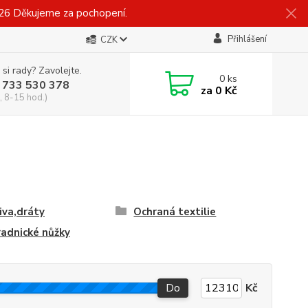
026 Děkujeme za pochopení.
Přihlášení
CZK
 si rady? Zavolejte.
0
ks
 733 530 378
za
0 Kč
, 8-15 hod.)
iva,dráty
Ochraná textilie
adnické nůžky
Do
Kč