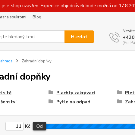
6 je e-shop uzavřen. Expedice objednávek bude možná od 17.8.2
hrana soukromí
Blog
Nevíte
Hledat
+420
(Po-Pá
ahrada
Zahradní dopňky
adní dopňky
í sítě
Plachty zakrývací
Plet
ušenství
Pytle na odpad
Zahr
Kč
Od