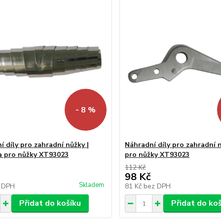
- 8 %
í díly pro zahradní nůžky |
Náhradní díly pro zahradní n
a pro nůžky XT93023
pro nůžky XT93023
112 Kč
98 Kč
Skladem
 DPH
81 Kč
bez DPH
Přidat do košíku
Přidat do ko