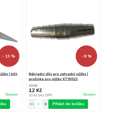
- 13 %
- 8 %
ůžky | břit
Náhradní díly pro zahradní nůžky |
pružinka pro nůžky XT93021
13 Kč
12 Kč
Skladem
Skladem
10 Kč
bez DPH
šíku
Přidat do košíku