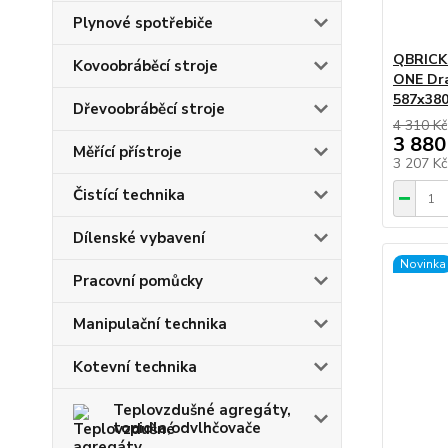
Plynové spotřebiče
QBRICK 
Kovoobráběcí stroje
ONE Dra
587x38
Dřevoobráběcí stroje
4 310 Kč
3 880
Měřící přístroje
3 207 K
Čistící technika
Dílenské vybavení
Novinka
Pracovní pomůcky
Manipulační technika
Kotevní technika
Teplovzdušné agregáty,
topidla,odvlhčovače