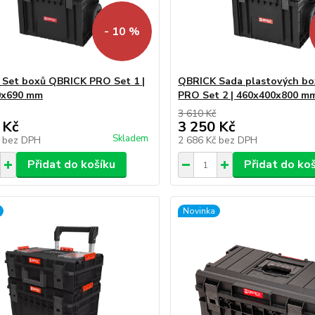
- 10 %
Set boxů QBRICK PRO Set 1 |
QBRICK Sada plastových b
0x690 mm
PRO Set 2 | 460x400x800 m
3 610 Kč
 Kč
3 250 Kč
Skladem
č
bez DPH
2 686 Kč
bez DPH
Přidat do košíku
Přidat do ko
Novinka