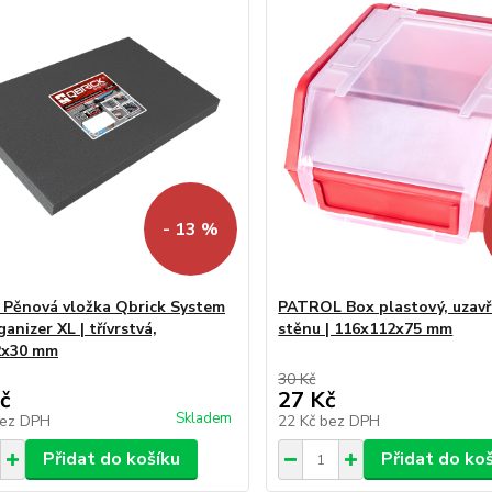
- 13 %
Pěnová vložka Qbrick System
PATROL Box plastový, uzavř
nizer XL | třívrstvá,
stěnu | 116x112x75 mm
2x30 mm
30 Kč
č
27 Kč
Skladem
ez DPH
22 Kč
bez DPH
Přidat do košíku
Přidat do ko