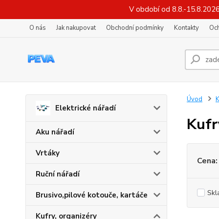
V období od 8.8.-15.8.202
O nás
Jak nakupovat
Obchodní podmínky
Kontakty
Oc
Úvod
K
Elektrické nářadí
Kufr
Aku nářadí
Vrtáky
Cena:
Ruční nářadí
Skl
Brusivo,pilové kotouče, kartáče
Kufry, organizéry