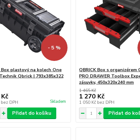
- 5 %
Box plastový na kolech One
QBRICK Box s organizérem
Technik Qbrick | 793x385x322
PRO DRAWER Toolbox Exper
zásuvky, 450x320x240 mm
1 465 Kč
 Kč
1 270 Kč
Skladem
č
bez DPH
1 050 Kč
bez DPH
Přidat do košíku
Přidat do ko