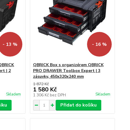
- 13 %
- 16 %
 QBRICK
QBRICK Box s organizérem QBRICK
t | 2
PRO DRAWER Toolbox Expert | 3
zásuvky, 450x320x240 mm
1 872 Kč
1 580 Kč
Skladem
Skladem
1 306 Kč
bez DPH
šíku
Přidat do košíku