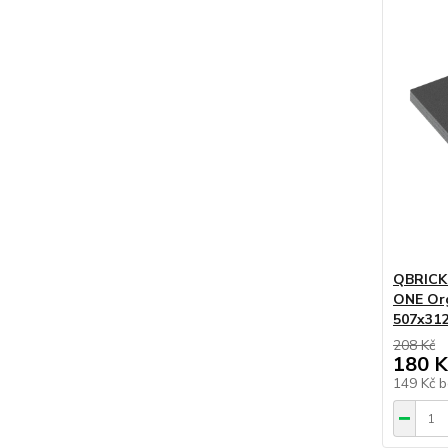
QBRICK 
ONE Orga
507x31
208 Kč
180 K
149 Kč
b