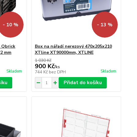
- 10 %
- 13 %
 Qbrick
Box na nářadí nerezový 470x205x210
22 mm
XTline XT90000mm, XTLINE
1 030 Kč
900 Kč
/
ks
Skladem
Skladem
744 Kč
bez DPH
šíku
Přidat do košíku