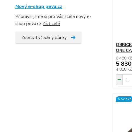
Nový e-shop peva.cz
Připravili jsme si pro Vás zcela nový e-
shop peva.cz.
číst celé
Zobrazit všechny články
QBRICK
ONE CAR
6 480 Kč
5 830
4 818 K
Novinka