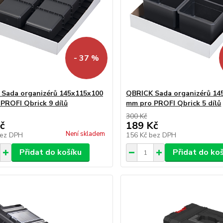
- 37 %
Sada organizérů 145x115x100
QBRICK Sada organizérů 14
PROFI Qbrick 9 dílů
mm pro PROFI Qbrick 5 dílů
300 Kč
č
189 Kč
Není skladem
ez DPH
156 Kč
bez DPH
Přidat do košíku
Přidat do ko