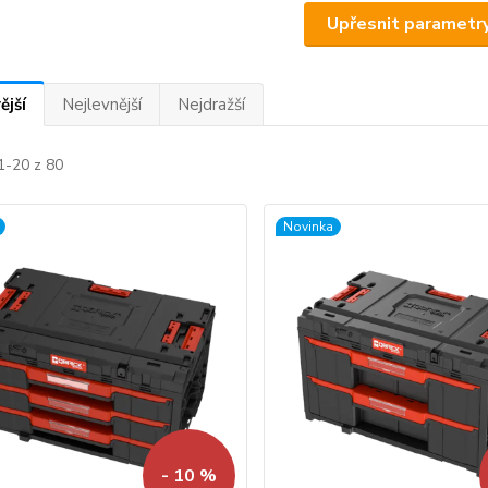
Upřesnit parametr
ější
Nejlevnější
Nejdražší
1-20 z 80
Novinka
- 10 %