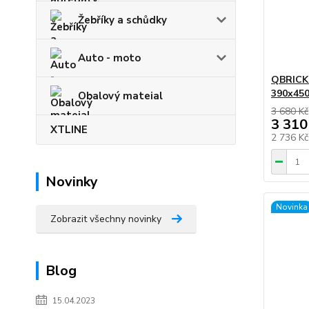
Žebříky a schůdky
Auto - moto
QBRICK 
390x45
Obalový mateial
3 680 Kč
3 310
XTLINE
2 736 K
Novinky
Novinka
Zobrazit všechny novinky
Blog
15.04.2023