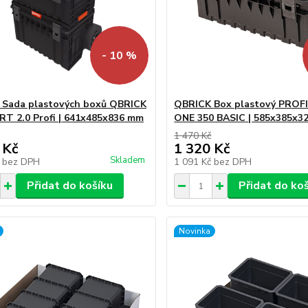
- 10 %
 Sada plastových boxů QBRICK
QBRICK Box plastový PROFI
T 2.0 Profi | 641x485x836 mm
ONE 350 BASIC | 585x385x3
1 470 Kč
 Kč
1 320 Kč
Skladem
č
bez DPH
1 091 Kč
bez DPH
Přidat do košíku
Přidat do ko
Novinka