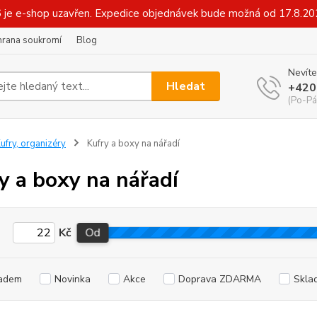
6 je e-shop uzavřen. Expedice objednávek bude možná od 17.8.2
hrana soukromí
Blog
Nevíte
Hledat
+420
(Po-Pá
ufry, organizéry
Kufry a boxy na nářadí
y a boxy na nářadí
Kč
Od
adem
Novinka
Akce
Doprava ZDARMA
Skla