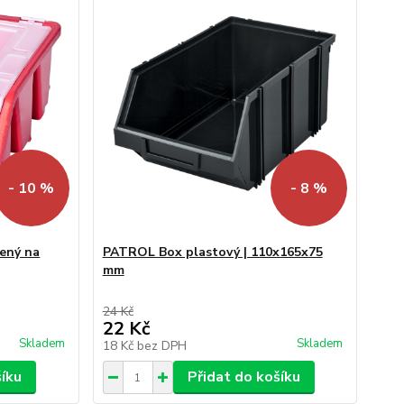
- 10 %
- 8 %
ený na
PATROL Box plastový | 110x165x75
mm
24 Kč
22 Kč
Skladem
Skladem
18 Kč
bez DPH
šíku
Přidat do košíku