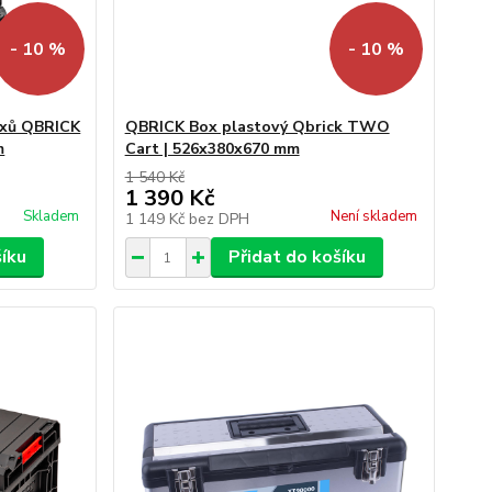
- 10 %
- 10 %
oxů QBRICK
QBRICK Box plastový Qbrick TWO
m
Cart | 526x380x670 mm
1 540 Kč
1 390 Kč
Skladem
Není skladem
1 149 Kč
bez DPH
šíku
Přidat do košíku