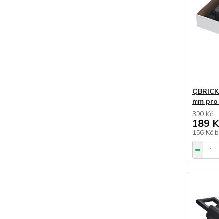
QBRICK 
mm pro 
300 Kč
189 K
156 Kč
b