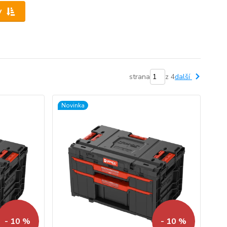
y
strana
z 4
další
Novinka
- 10 %
- 10 %