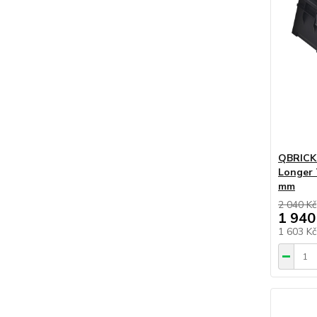
QBRICK 
Longer 
mm
2 040 Kč
1 940
1 603 K