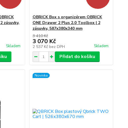
 QBRICK
QBRICK Box s organizérem QBRICK
2 zásuvky,
ONE Drawer 2 Plus 2.0 Toolbox | 2
zásuvky, 587x380x340 mm
3 410 Kč
3 070 Kč
Skladem
Skladem
2 537 Kč
bez DPH
šíku
Přidat do košíku
Novinka