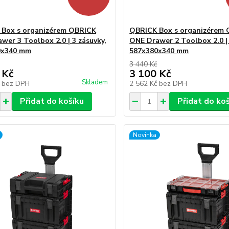
Box s organizérem QBRICK
QBRICK Box s organizérem
wer 3 Toolbox 2.0 | 3 zásuvky,
ONE Drawer 2 Toolbox 2.0 | 
0x340 mm
587x380x340 mm
3 440 Kč
 Kč
3 100 Kč
Skladem
č
bez DPH
2 562 Kč
bez DPH
Přidat do košíku
Přidat do ko
Novinka