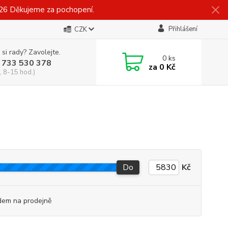
026 Děkujeme za pochopení.
Přihlášení
CZK
 si rady? Zavolejte.
0
ks
 733 530 378
za
0 Kč
, 8-15 hod.)
Do
Kč
dem na prodejně