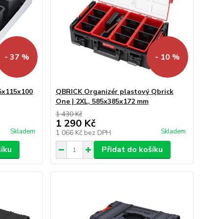
- 37 %
- 10 %
5x115x100
QBRICK Organizér plastový Qbrick
One | 2XL, 585x385x172 mm
1 430 Kč
1 290 Kč
Skladem
Skladem
1 066 Kč
bez DPH
šíku
Přidat do košíku