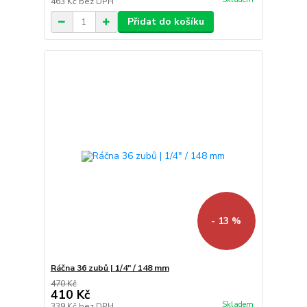
463 Kč
bez DPH
Přidat do košíku
- 13 %
Ráčna 36 zubů | 1/4" / 148 mm
470 Kč
410 Kč
Skladem
339 Kč
bez DPH