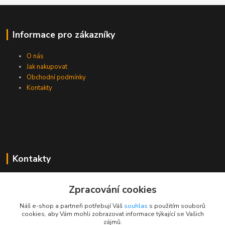
Informace pro zákazníky
O nás
Jak nakupovat
Obchodní podmínky
Kontakty
Kontakty
Zákaznická podpora PEVA
Zpracování cookies
+420 733 530 378
(Po-Pá, 8-15 hod.)
Náš e-shop a partneři potřebují Váš
souhlas
s použitím souborů
cookies, aby Vám mohli zobrazovat informace týkající se Vašich
objednavka@peva.cz
zájmů.