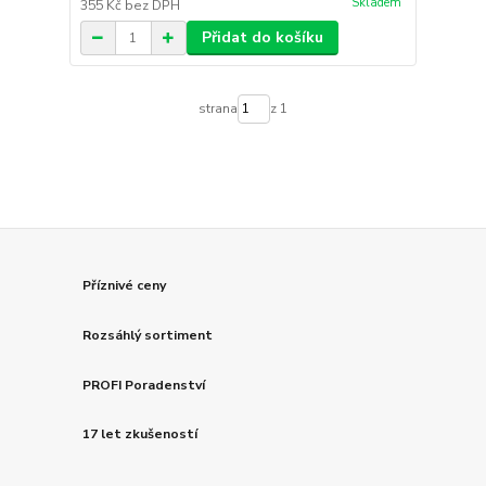
Skladem
355 Kč
bez DPH
Přidat do košíku
strana
z 1
Příznivé ceny
Rozsáhlý sortiment
PROFI Poradenství
17 let zkušeností