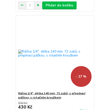
Přidat do košíku
- 27 %
Ráčna 1/4", délka 140 mm, 72 zubů, s přepínací
páčkou, s rotačním kroužkem
590 Kč
430 Kč