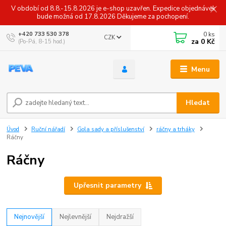
V období od 8.8.-15.8.2026 je e-shop uzavřen. Expedice objednávek
bude možná od 17.8.2026 Děkujeme za pochopení.
0
ks
+420 733 530 378
CZK
za
0 Kč
(Po-Pá, 8-15 hod.)
Menu
Hledat
Úvod
Ruční nářadí
Gola sady a příslušenství
ráčny a trháky
Ráčny
Ráčny
Upřesnit parametry
Nejnovější
Nejlevnější
Nejdražší