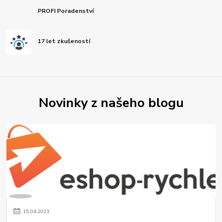
PROFI Poradenství
17 let zkušeností
Novinky z našeho blogu
15
.
04
.
2023