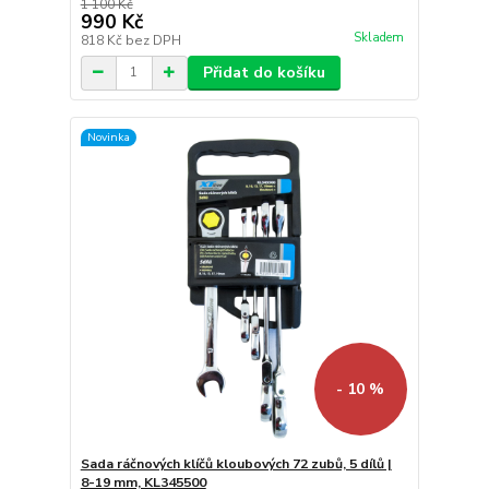
1 100 Kč
990 Kč
Skladem
818 Kč
bez DPH
Přidat do košíku
Novinka
- 10 %
Sada ráčnových klíčů kloubových 72 zubů, 5 dílů |
8-19 mm, KL345500