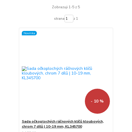
Zobrazuji 1-5 z 5
strana
z 1
Novinka
- 10 %
Sada očkoplochých ráčnových klíčů kloubových,
chrom 7 dílů | 10-19 mm, KL345700