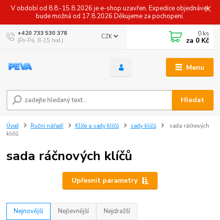
V období od 8.8.-15.8.2026 je e-shop uzavřen. Expedice objednávek
bude možná od 17.8.2026 Děkujeme za pochopení.
0
ks
+420 733 530 378
CZK
za
0 Kč
(Po-Pá, 8-15 hod.)
Menu
Hledat
Úvod
Ruční nářadí
Klíče a sady klíčů
sady klíčů
sada ráčnových
klíčů
sada ráčnových klíčů
Upřesnit parametry
Nejnovější
Nejlevnější
Nejdražší