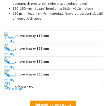
dostupných prostorech nebo práce „jednou rukou“
150–180 mm – řezání, broušení a čištění větších ploch
230 mm – řezání silných materiálů (traverzy, obrubníky), užití
při demolicích apod
úhlové brusky 115 mm
úhlové brusky 125 mm
úhlové brusky 150 mm
úhlové brusky 230 mm
příslušenství
Upřesnit parametry