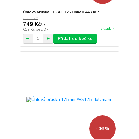
Úhlová bruska TC-AG 125 Einhell 4430619
1 255 Kč
749 Kč
/
ks
skladem
619 Kč
bez DPH
Přidat do košíku
- 16 %