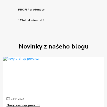
PROFI Poradenství
17 let zkušeností
Novinky z našeho blogu
15
.
04
.
2023
Nový e-shop peva.cz