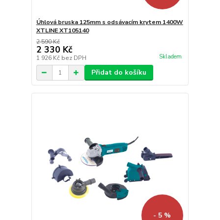
Úhlová bruska 125mm s odsávacím krytem 1400W
XTLINE XT105140
2 590 Kč
2 330 Kč
Skladem
1 926 Kč
bez DPH
Přidat do košíku
- 5 %