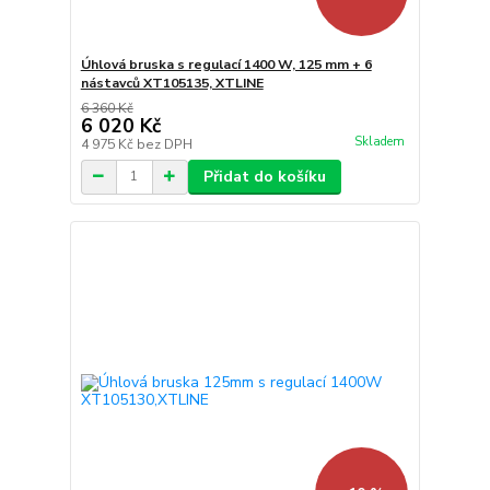
Úhlová bruska s regulací 1400 W, 125 mm + 6
nástavců XT105135, XTLINE
6 360 Kč
6 020 Kč
Skladem
4 975 Kč
bez DPH
Přidat do košíku