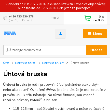
V období od 8.8.-15.8.2026 je e-shop uzavřen. Expedice objednávek
bude možná od 17.8.2026 Děkujeme za pochopení.
0
ks
+420 733 530 378
CZK
za
0 Kč
(Po-Pá, 8-15 hod.)
Menu
Hledat
Úvod
Elektrické nářadí
Elektrické brusky
Úhlová bruska
Úhlová bruska
Úhlová bruska
je ruční pracovní nářadí poháněné elektrickým
nebo aku baterií. Označení
úhlová
je dáno tím, že je osa kotouče v
pravém úhlu k tělu nástroje. Na různé činnosti jsou vhodné
rozdílné průměry kotoučů a brusek.
115–125 mm – začišťování krycích svarů a práce ve špatně