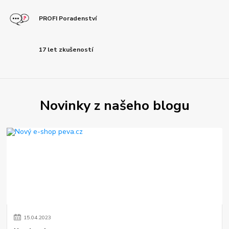
PROFI Poradenství
17 let zkušeností
Novinky z našeho blogu
15
.
04
.
2023