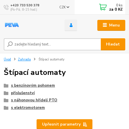
0
ks
+420 733 530 378
CZK
za
0 Kč
(Po-Pá, 8-15 hod.)
Menu
Hledat
Úvod
Zahrada
Štípací automaty
Štípací automaty
s benzínovým pohonem
příslušenství
s náhonovou hřídelí PTO
s elektromotorem
Upřesnit parametry