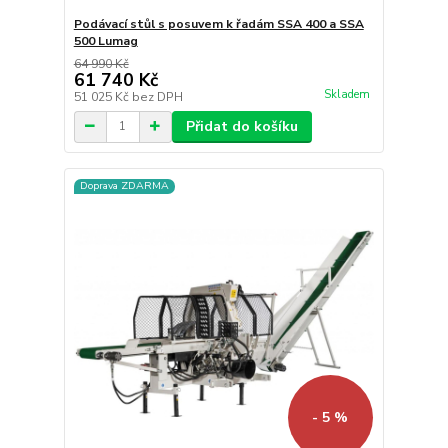
Podávací stůl s posuvem k řadám SSA 400 a SSA
500 Lumag
64 990 Kč
61 740 Kč
Skladem
51 025 Kč
bez DPH
Přidat do košíku
Doprava ZDARMA
- 5 %