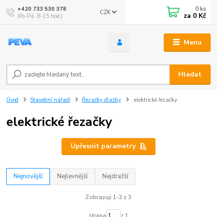
0
ks
+420 733 530 378
CZK
za
0 Kč
(Po-Pá, 8-15 hod.)
Menu
Hledat
Úvod
Stavební nářadí
Řezačky dlažby
elektrické řezačky
elektrické řezačky
Upřesnit parametry
Nejnovější
Nejlevnější
Nejdražší
Zobrazuji 1-3 z 3
strana
z 1