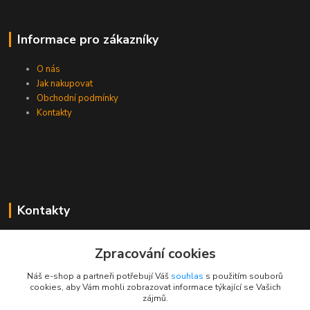
Informace pro zákazníky
O nás
Jak nakupovat
Obchodní podmínky
Kontakty
Kontakty
Zákaznická podpora PEVA
Zpracování cookies
+420 733 530 378
(Po-Pá, 8-15 hod.)
Náš e-shop a partneři potřebují Váš
souhlas
s použitím souborů
cookies, aby Vám mohli zobrazovat informace týkající se Vašich
objednavka@peva.cz
zájmů.