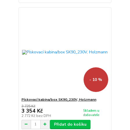
- 10 %
Pískovací kabina/box SK90_230V, Holzmann
3 725 Kč
3 354 Kč
Skladem u
dodavatele
2 772 Kč
bez DPH
Přidat do košíku