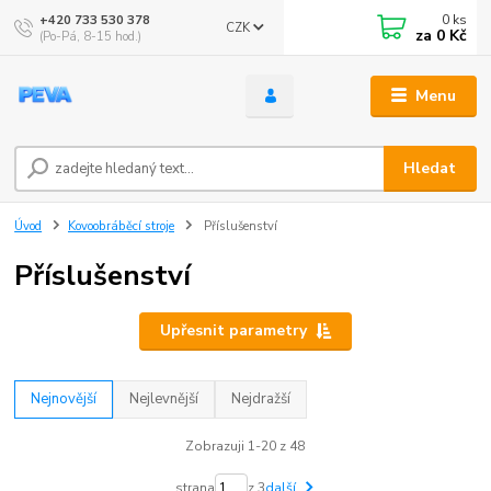
0
ks
+420 733 530 378
CZK
za
0 Kč
(Po-Pá, 8-15 hod.)
Menu
Hledat
Úvod
Kovoobráběcí stroje
Příslušenství
Příslušenství
Upřesnit parametry
Nejnovější
Nejlevnější
Nejdražší
Zobrazuji 1-20 z 48
strana
z 3
další