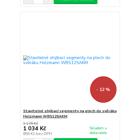
- 12 %
Stavitelné ohýbací segmenty na plech do svěráku
Holzmann WBS125AKM
1 176 Kč
1 034 Kč
Skladem u
dodavatele
855 Kč
bez DPH