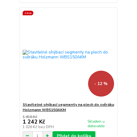
Akce
- 12 %
Stavitelné ohýbací segmenty na plech do svěráku
Holzmann WBS150AKM
1 416 Kč
1 242 Kč
Skladem u
dodavatele
1 026 Kč
bez DPH
Přidat do košíku