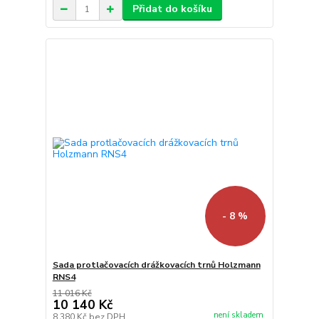
Přidat do košíku
- 8 %
Sada protlačovacích drážkovacích trnů Holzmann
RNS4
11 016 Kč
10 140 Kč
není skladem
8 380 Kč
bez DPH