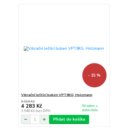
- 15 %
Vibrační leštící buben VPT8KG, Holzmann
5 016 Kč
4 283 Kč
Skladem u
dodavatele
3 540 Kč
bez DPH
Přidat do košíku