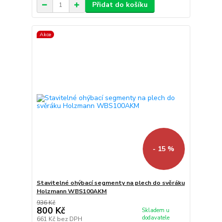
Přidat do košíku
Akce
- 15 %
Stavitelné ohýbací segmenty na plech do svěráku
Holzmann WBS100AKM
936 Kč
800 Kč
Skladem u
dodavatele
661 Kč
bez DPH