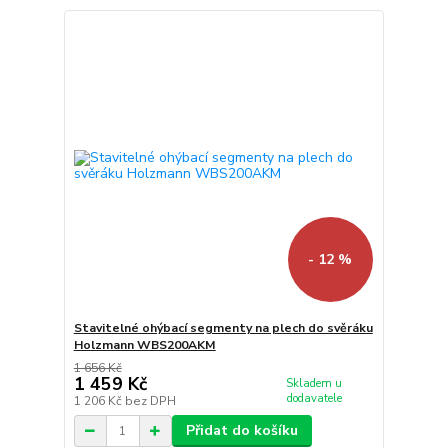
- 12 %
Stavitelné ohýbací segmenty na plech do svěráku
Holzmann WBS200AKM
1 656 Kč
1 459 Kč
Skladem u
dodavatele
1 206 Kč
bez DPH
Přidat do košíku