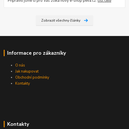
Připravili jsme si pro Vás zcela nový e-shop peva.cz.
číst celé
Zobrazit všechny články
Informace pro zákazníky
O nás
Jak nakupovat
Obchodní podmínky
Kontakty
Kontakty