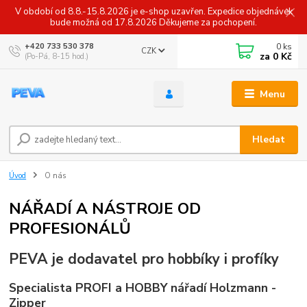
V období od 8.8.-15.8.2026 je e-shop uzavřen. Expedice objednávek
bude možná od 17.8.2026 Děkujeme za pochopení.
0
ks
+420 733 530 378
CZK
za
0 Kč
(Po-Pá, 8-15 hod.)
Menu
Hledat
Úvod
O nás
NÁŘADÍ A NÁSTROJE OD
PROFESIONÁLŮ
PEVA je dodavatel pro hobbíky i profíky
Specialista PROFI a HOBBY nářadí Holzmann -
Zipper