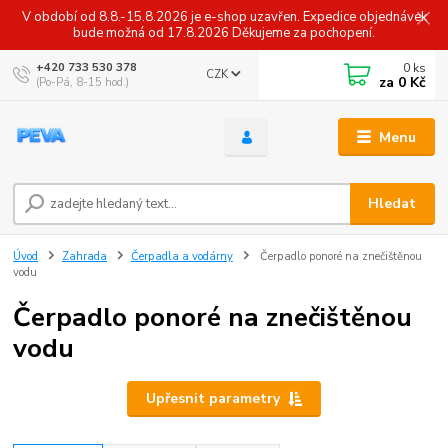
V období od 8.8.-15.8.2026 je e-shop uzavřen. Expedice objednávek
bude možná od 17.8.2026 Děkujeme za pochopení.
0
ks
+420 733 530 378
CZK
za
0 Kč
(Po-Pá, 8-15 hod.)
Menu
Hledat
Úvod
Zahrada
Čerpadla a vodárny
Čerpadlo ponoré na znečištěnou
vodu
Čerpadlo ponoré na znečištěnou
vodu
Upřesnit parametry