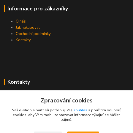
Informace pro zákazníky
O nás
Jak nakupovat
Obchodní podmínky
Kontakty
Kontakty
Zákaznická podpora PEVA
Zpracování cookies
+420 733 530 378
(Po-Pá, 8-15 hod.)
Náš e-shop a partneři potřebují Váš
souhlas
s použitím souborů
cookies, aby Vám mohli zobrazovat informace týkající se Vašich
objednavka@peva.cz
zájmů.