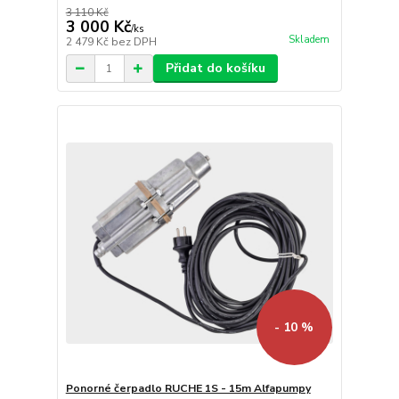
3 110 Kč
3 000 Kč
/
ks
Skladem
2 479 Kč
bez DPH
Přidat do košíku
- 10 %
Ponorné čerpadlo RUCHE 1S - 15m Alfapumpy