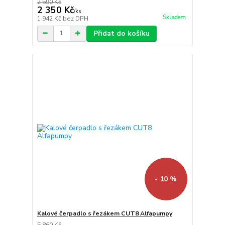
2 590 Kč
2 350 Kč
/
ks
Skladem
1 942 Kč
bez DPH
Přidat do košíku
- 10 %
Kalové čerpadlo s řezákem CUT8 Alfapumpy