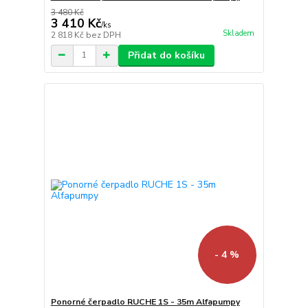
3 480 Kč
3 410 Kč
/
ks
Skladem
2 818 Kč
bez DPH
Přidat do košíku
- 4 %
Ponorné čerpadlo RUCHE 1S - 35m Alfapumpy