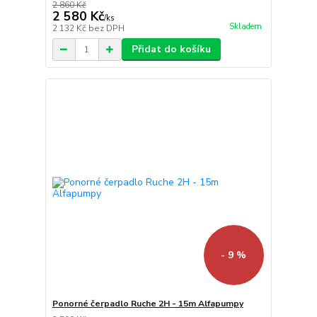
2 860 Kč
2 580 Kč
/
ks
Skladem
2 132 Kč
bez DPH
Přidat do košíku
- 9 %
Ponorné čerpadlo Ruche 2H - 15m Alfapumpy