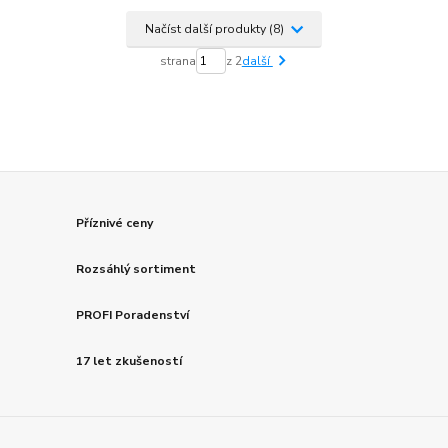
Načíst další produkty (8)
strana
z 2
další
Příznivé ceny
Rozsáhlý sortiment
PROFI Poradenství
17 let zkušeností