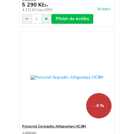
5 860 Kč
5 290 Kč
/
ks
Skladem
4 372 Kč
bez DPH
Přidat do košíku
- 8 %
Ponorné čerpadlo Alfapumpy HC8M
1 690 Kč