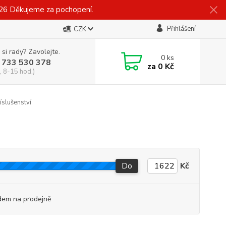
026 Děkujeme za pochopení.
Přihlášení
CZK
 si rady? Zavolejte.
0
ks
 733 530 378
za
0 Kč
, 8-15 hod.)
íslušenství
Do
Kč
dem na prodejně