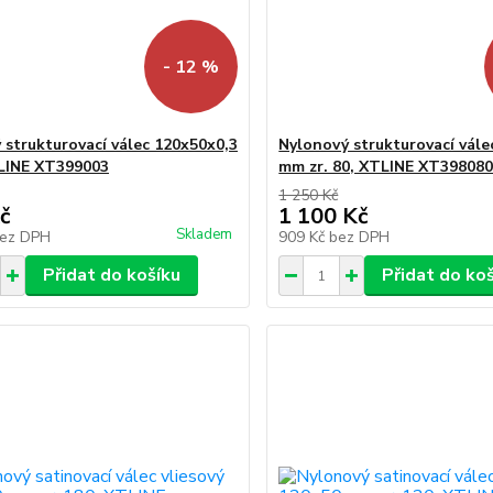
- 12 %
 strukturovací válec 120x50x0,3
Nylonový strukturovací vále
LINE XT399003
mm zr. 80, XTLINE XT39808
1 250 Kč
č
1 100 Kč
Skladem
ez DPH
909 Kč
bez DPH
Přidat do košíku
Přidat do ko