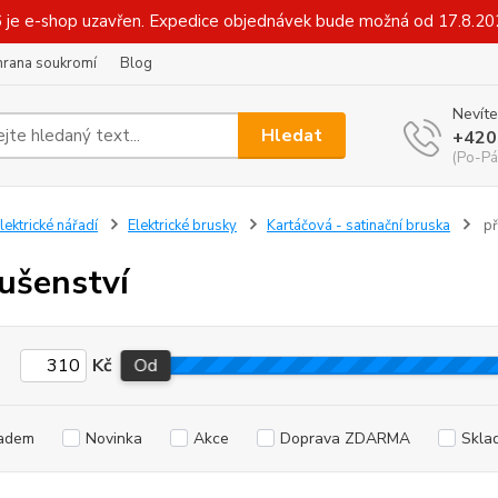
6 je e-shop uzavřen. Expedice objednávek bude možná od 17.8.2
hrana soukromí
Blog
Nevíte
Hledat
+420
(Po-Pá
lektrické nářadí
Elektrické brusky
Kartáčová - satinační bruska
př
lušenství
Kč
Od
adem
Novinka
Akce
Doprava ZDARMA
Skla