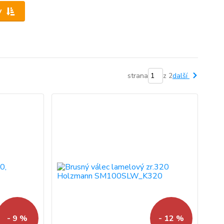
y
strana
z 2
další
- 9 %
- 12 %