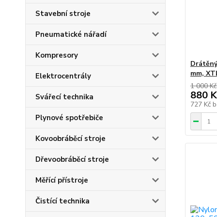
Stavební stroje
Pneumatické nářadí
Kompresory
Drátěný
mm, XT
Elektrocentrály
1 000 Kč
880 K
Svářecí technika
727 Kč
b
Plynové spotřebiče
Kovoobráběcí stroje
Dřevoobráběcí stroje
Měřící přístroje
Čistící technika