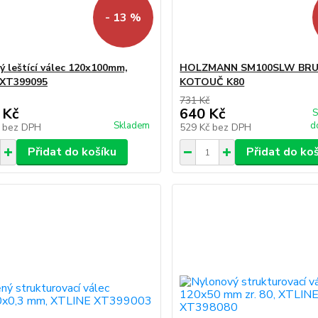
- 13 %
ý leštící válec 120x100mm,
HOLZMANN SM100SLW BR
 XT399095
KOTOUČ K80
731 Kč
 Kč
640 Kč
S
Skladem
d
č
bez DPH
529 Kč
bez DPH
Přidat do košíku
Přidat do ko