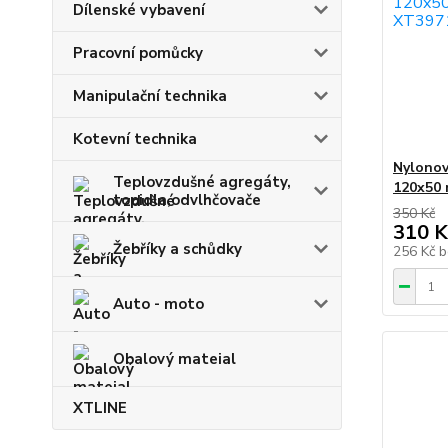
Dílenské vybavení
Pracovní pomůcky
Manipulační technika
Kotevní technika
Nylonov
Teplovzdušné agregáty,
120x50 
topidla,odvlhčovače
350 Kč
310 K
Žebříky a schůdky
256 Kč
b
Auto - moto
Obalový mateial
XTLINE