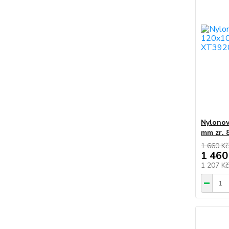
Nylonov
mm zr. 
1 660 Kč
1 460
1 207 K