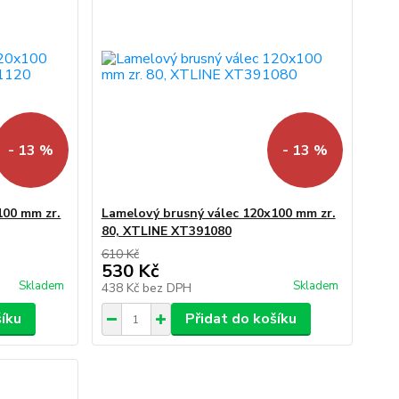
- 13 %
- 13 %
100 mm zr.
Lamelový brusný válec 120x100 mm zr.
80, XTLINE XT391080
610 Kč
530 Kč
Skladem
Skladem
438 Kč
bez DPH
šíku
Přidat do košíku