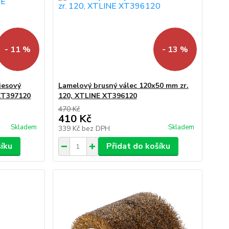
- 11 %
- 13 %
iesový
Lamelový brusný válec 120x50 mm zr.
 XT397120
120, XTLINE XT396120
470 Kč
410 Kč
Skladem
Skladem
339 Kč
bez DPH
šíku
Přidat do košíku