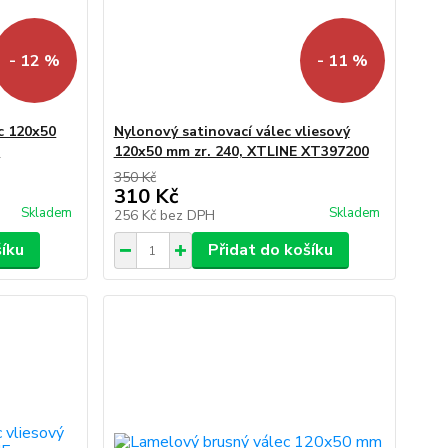
- 12 %
- 11 %
c 120x50
Nylonový satinovací válec vliesový
0
120x50 mm zr. 240, XTLINE XT397200
350 Kč
310 Kč
Skladem
Skladem
256 Kč
bez DPH
šíku
Přidat do košíku