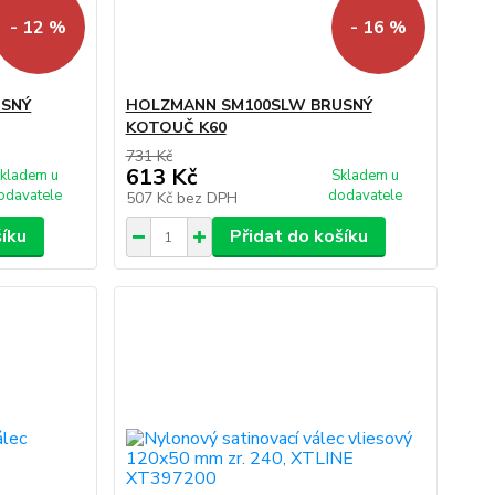
- 12 %
- 16 %
USNÝ
HOLZMANN SM100SLW BRUSNÝ
KOTOUČ K60
731 Kč
613 Kč
kladem u
Skladem u
odavatele
dodavatele
507 Kč
bez DPH
šíku
Přidat do košíku