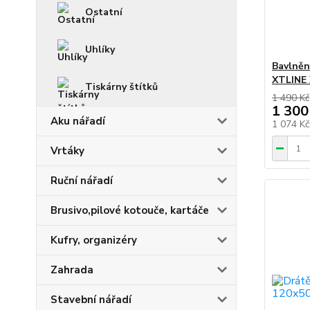
Ostatní
Uhlíky
Bavlněn
XTLINE
Tiskárny štítků
1 490 Kč
1 300
Aku nářadí
1 074 K
Vrtáky
Ruční nářadí
Brusivo,pilové kotouče, kartáče
Kufry, organizéry
Zahrada
Stavební nářadí