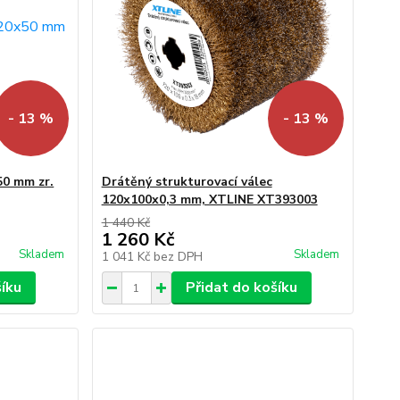
- 13 %
- 13 %
50 mm zr.
Drátěný strukturovací válec
120x100x0,3 mm, XTLINE XT393003
1 440 Kč
1 260 Kč
Skladem
Skladem
1 041 Kč
bez DPH
šíku
Přidat do košíku