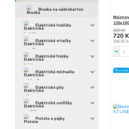
Bruska na sádrokarton
Nylonový
120x10
Elektrické hoblíky
830 Kč
720 K
Elektrické vrtačky
595 Kč
b
Elektrické frézky
Novinka
Elektrická míchadla
Elektrické pily
Elektrické ostřičky
Pistole a pájky