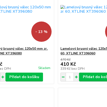
- 13 %
ý brusný válec 120x50 mm zr.
Lamelový brusný válec 120x
INE XT396080
60, XTLINE XT396060
470 Kč
č
410 Kč
Skladem
ez DPH
339 Kč
bez DPH
Přidat do košíku
Přidat do ko