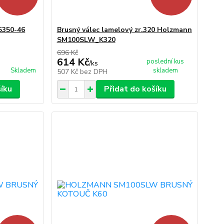
5350-46
Brusný válec lamelový zr.320 Holzmann
SM100SLW_K320
696 Kč
614 Kč
poslední kus
/
ks
Skladem
skladem
507 Kč
bez DPH
šíku
Přidat do košíku