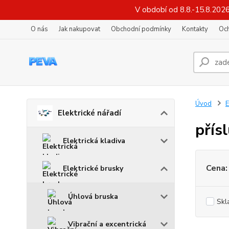
V období od 8.8.-15.8.202
O nás
Jak nakupovat
Obchodní podmínky
Kontakty
Oc
Úvod
E
Elektrické nářadí
přís
Elektrická kladiva
Cena:
Elektrické brusky
Úhlová bruska
Skl
Vibrační a excentrická