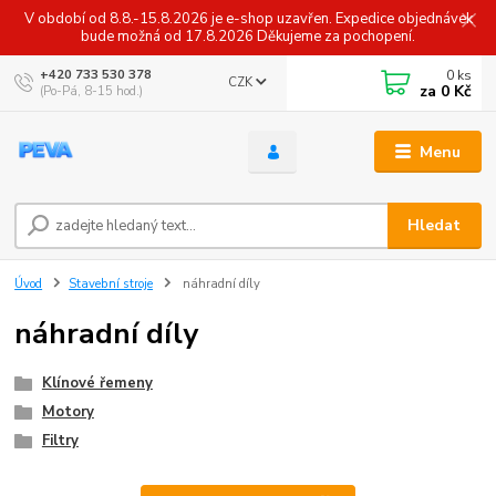
V období od 8.8.-15.8.2026 je e-shop uzavřen. Expedice objednávek
bude možná od 17.8.2026 Děkujeme za pochopení.
0
ks
+420 733 530 378
CZK
za
0 Kč
(Po-Pá, 8-15 hod.)
Menu
Hledat
Úvod
Stavební stroje
náhradní díly
náhradní díly
Klínové řemeny
Motory
Filtry