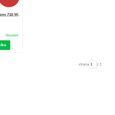
ony 710 W,
Skladem
šíku
strana
z 1