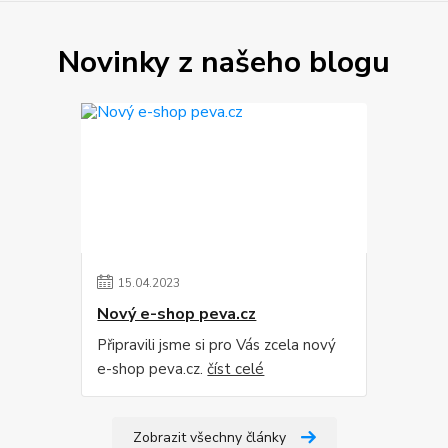
Novinky z našeho blogu
15
.
04
.
2023
Nový e-shop peva.cz
Připravili jsme si pro Vás zcela nový
e-shop peva.cz.
číst celé
Zobrazit všechny články