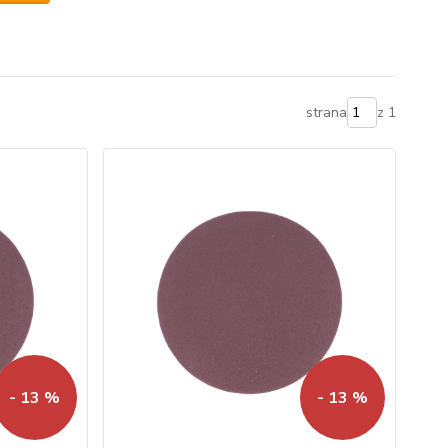
strana
z 1
- 13 %
- 13 %