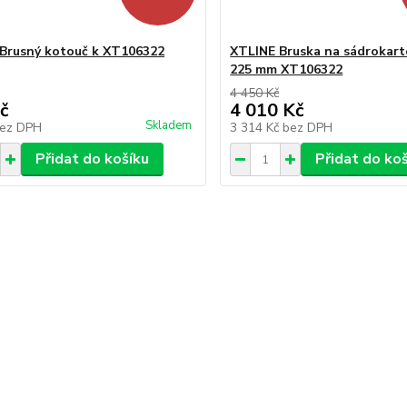
Brusný kotouč k XT106322
XTLINE Bruska na sádrokart
225 mm XT106322
4 450 Kč
č
4 010 Kč
Skladem
ez DPH
3 314 Kč
bez DPH
Přidat do košíku
Přidat do ko