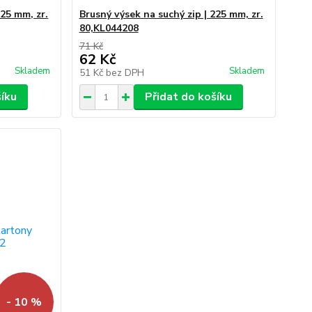
225 mm, zr.
Brusný výsek na suchý zip | 225 mm, zr.
80,KL044208
71 Kč
62 Kč
Skladem
Skladem
51 Kč
bez DPH
šíku
Přidat do košíku
- 10 %