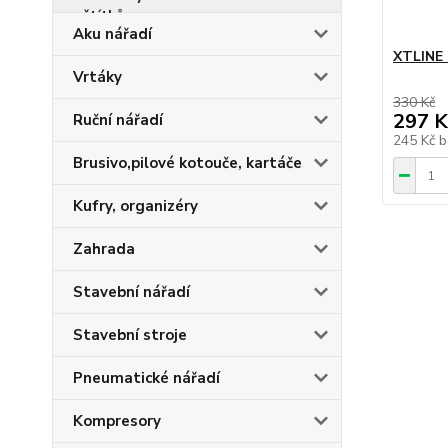
Aku nářadí
XTLINE 
Vrtáky
330 Kč
297 K
Ruční nářadí
245 Kč
b
Brusivo,pilové kotouče, kartáče
Kufry, organizéry
Zahrada
Stavební nářadí
Stavební stroje
Pneumatické nářadí
Kompresory