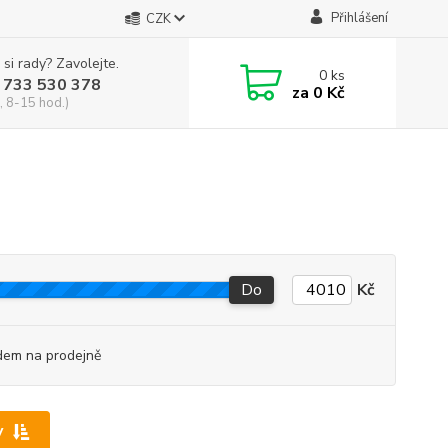
Přihlášení
CZK
 si rady? Zavolejte.
0
ks
 733 530 378
za
0 Kč
, 8-15 hod.)
Do
Kč
dem na prodejně
y