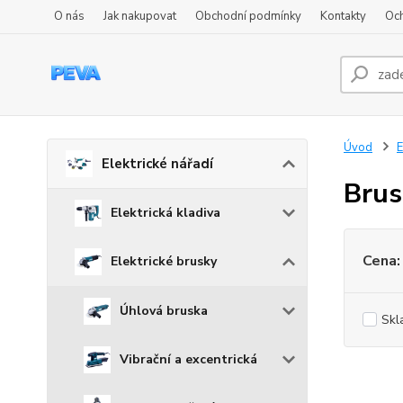
O nás
Jak nakupovat
Obchodní podmínky
Kontakty
Oc
Úvod
E
Elektrické nářadí
Brus
Elektrická kladiva
Cena:
Elektrické brusky
Úhlová bruska
Skl
Vibrační a excentrická