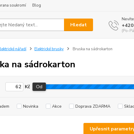
hrana soukromí
Blog
Nevíte
Hledat
+420
(Po-Pá
lektrické nářadí
Elektrické brusky
Bruska na sádrokarton
ka na sádrokarton
Kč
Od
adem
Novinka
Akce
Doprava ZDARMA
Skla
Upřesnit parametr