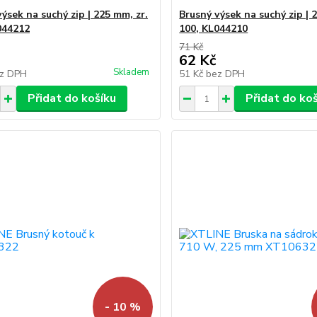
ýsek na suchý zip | 225 mm, zr.
Brusný výsek na suchý zip | 
044212
100, KL044210
71 Kč
62 Kč
Skladem
z DPH
51 Kč
bez DPH
Přidat do košíku
Přidat do ko
- 10 %