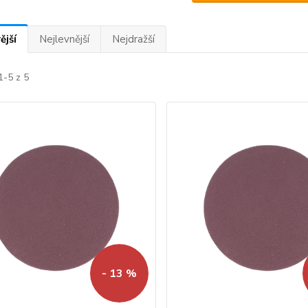
ější
Nejlevnější
Nejdražší
1-5 z 5
- 13 %