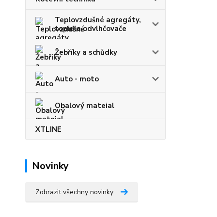
Teplovzdušné agregáty,
topidla,odvlhčovače
Žebříky a schůdky
Auto - moto
Obalový mateial
XTLINE
Novinky
Zobrazit všechny novinky