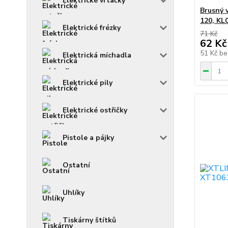
Elektrické vrtačky
Brusný v
120, KL
Elektrické frézky
71 Kč
62 Kč
51 Kč
be
Elektrická míchadla
Elektrické pily
Elektrické ostřičky
Pistole a pájky
Ostatní
Uhlíky
Tiskárny štítků