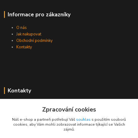
Informace pro zákazníky
O nás
Jak nakupovat
Obchodní podmínky
Kontakty
Kontakty
Zákaznická podpora PEVA
Zpracování cookies
+420 733 530 378
(Po-Pá, 8-15 hod.)
Náš e-shop a partneři potřebují Váš
souhlas
s použitím souborů
cookies, aby Vám mohli zobrazovat informace týkající se Vašich
objednavka@peva.cz
zájmů.