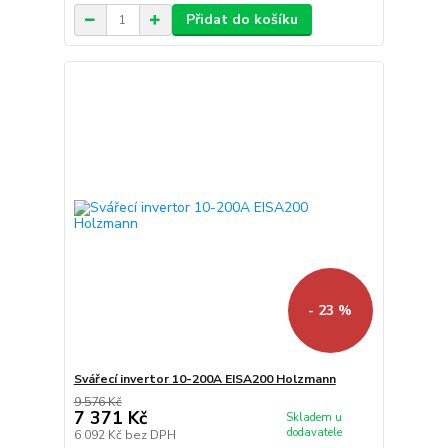
Přidat do košíku
- 23 %
Svářecí invertor 10-200A EISA200 Holzmann
9 576 Kč
7 371 Kč
Skladem u
dodavatele
6 092 Kč
bez DPH