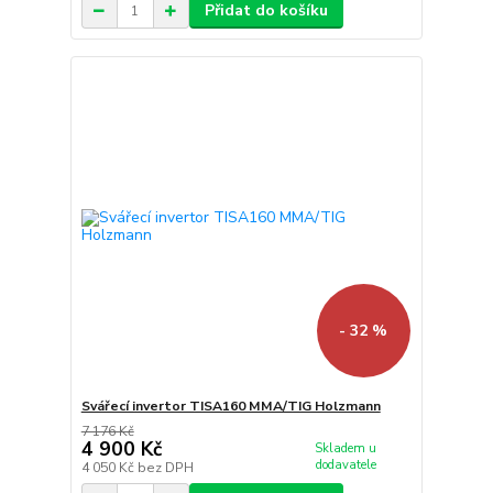
Přidat do košíku
- 32 %
Svářecí invertor TISA160 MMA/TIG Holzmann
7 176 Kč
4 900 Kč
Skladem u
dodavatele
4 050 Kč
bez DPH