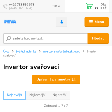
0
ks
+420 733 530 378
CZK
za
0 Kč
(Po-Pá, 8-15 hod.)
Menu
Hledat
Úvod
Svářecí technika
Invertor- svařování elektrodou
Invertor
svařovací
Invertor svařovací
Upřesnit parametry
Nejnovější
Nejlevnější
Nejdražší
Zobrazuji 1-7 z 7