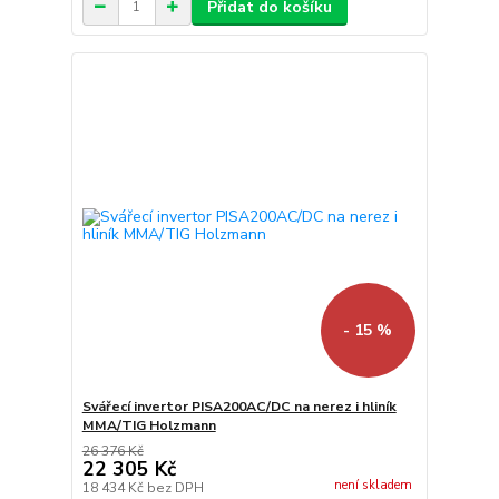
Přidat do košíku
- 15 %
Svářecí invertor PISA200AC/DC na nerez i hliník
MMA/TIG Holzmann
26 376 Kč
22 305 Kč
není skladem
18 434 Kč
bez DPH