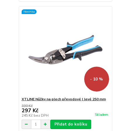
Novinka
- 10 %
XTLINE Nůžky na plech převodové | levé 250 mm
330 Kč
297 Kč
Skladem
245 Kč
bez DPH
Přidat do košíku