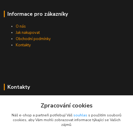
Informace pro zákazníky
O nás
Jak nakupovat
Obchodní podmínky
Kontakty
Kontakty
Zákaznická podpora PEVA
Zpracování cookies
+420 733 530 378
(Po-Pá, 8-15 hod.)
Náš e-shop a partneři potřebují Váš
souhlas
s použitím souborů
cookies, aby Vám mohli zobrazovat informace týkající se Vašich
objednavka@peva.cz
zájmů.