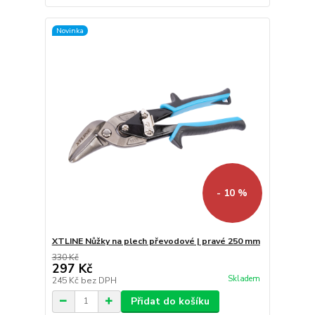
Novinka
- 10 %
XTLINE Nůžky na plech převodové | pravé 250 mm
330 Kč
297 Kč
Skladem
245 Kč
bez DPH
Přidat do košíku