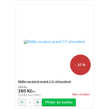
- 10 %
Nůžky na plech pravé C.V. převodové
289 Kč
260 Kč
/
ks
Není skladem
215 Kč
bez DPH
Přidat do košíku