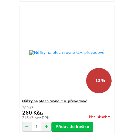
- 10 %
Nůžky na plech rovné C.V. převodové
289 Kč
260 Kč
/
ks
Není skladem
215 Kč
bez DPH
Přidat do košíku