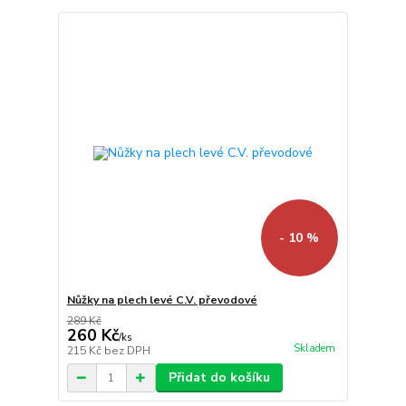
- 10 %
Nůžky na plech levé C.V. převodové
289 Kč
260 Kč
/
ks
Skladem
215 Kč
bez DPH
Přidat do košíku