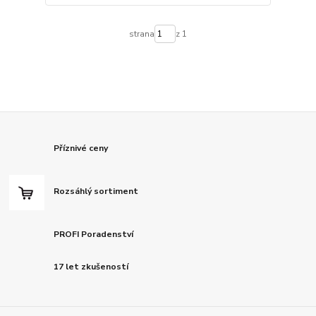
strana
z 1
Příznivé ceny
Rozsáhlý sortiment
PROFI Poradenství
17 let zkušeností