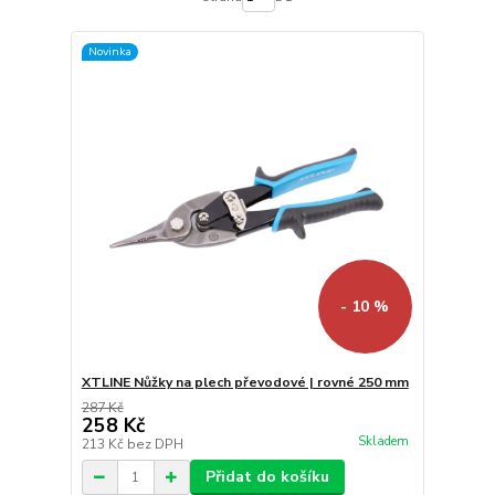
Novinka
- 10 %
XTLINE Nůžky na plech převodové | rovné 250 mm
287 Kč
258 Kč
Skladem
213 Kč
bez DPH
Přidat do košíku