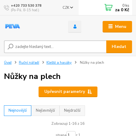
0
ks
+420 733 530 378
CZK
za
0 Kč
(Po-Pá, 8-15 hod.)
Menu
Hledat
Úvod
Ruční nářadí
Kleště a hasáky
Nůžky na plech
Nůžky na plech
Upřesnit parametry
Nejnovější
Nejlevnější
Nejdražší
Zobrazuji 1-16 z 16
strana
z 1