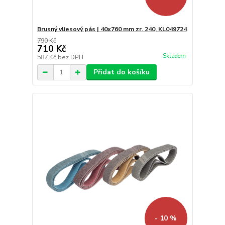
Brusný vliesový pás | 40x760 mm zr. 240, KL049724
790 Kč
710 Kč
Skladem
587 Kč
bez DPH
Přidat do košíku
- 10 %