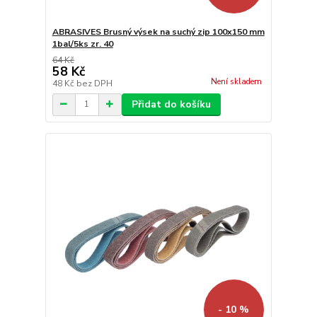
ABRASIVES Brusný výsek na suchý zip 100x150 mm
1bal/5ks zr. 40
64 Kč
58 Kč
Není skladem
48 Kč
bez DPH
Přidat do košíku
- 10 %