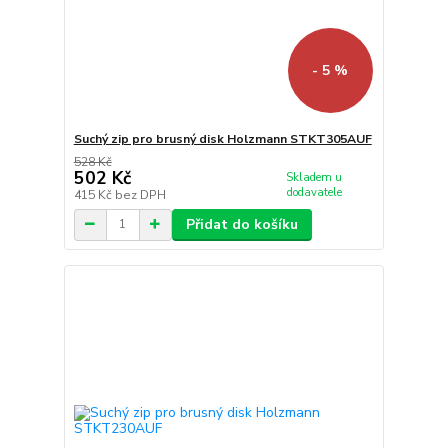
- 5 %
Suchý zip pro brusný disk Holzmann STKT305AUF
528 Kč
502 Kč
Skladem u
dodavatele
415 Kč
bez DPH
Přidat do košíku