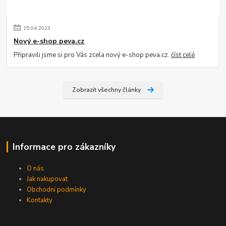
15
.
04
.
2023
Nový e-shop peva.cz
Připravili jsme si pro Vás zcela nový e-shop peva.cz.
číst celé
Zobrazit všechny články
Informace pro zákazníky
O nás
Jak nakupovat
Obchodní podmínky
Kontakty