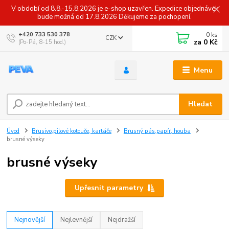
V období od 8.8.-15.8.2026 je e-shop uzavřen. Expedice objednávek
bude možná od 17.8.2026 Děkujeme za pochopení.
0
ks
+420 733 530 378
CZK
za
0 Kč
(Po-Pá, 8-15 hod.)
Menu
Hledat
Úvod
Brusivo,pilové kotouče, kartáče
Brusný pás,papír, houba
brusné výseky
brusné výseky
Upřesnit parametry
Nejnovější
Nejlevnější
Nejdražší