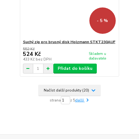
- 5 %
Suchý zip pro brusný disk Holzmann STKT230AUF
552 Kč
524 Kč
Skladem u
dodavatele
433 Kč
bez DPH
Přidat do košíku
Načíst další produkty (20)
strana
z 5
další