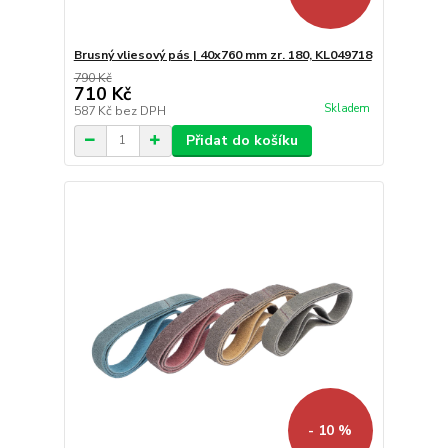
Brusný vliesový pás | 40x760 mm zr. 180, KL049718
790 Kč
710 Kč
Skladem
587 Kč
bez DPH
Přidat do košíku
- 10 %