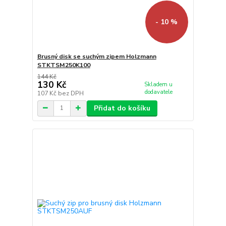
- 10 %
Brusný disk se suchým zipem Holzmann
STKTSM250K100
144 Kč
130 Kč
Skladem u
dodavatele
107 Kč
bez DPH
Přidat do košíku