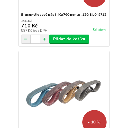
Brusný vliesový pás | 40x760 mm zr. 120, KL049712
790 Kč
710 Kč
Skladem
587 Kč
bez DPH
Přidat do košíku
- 10 %