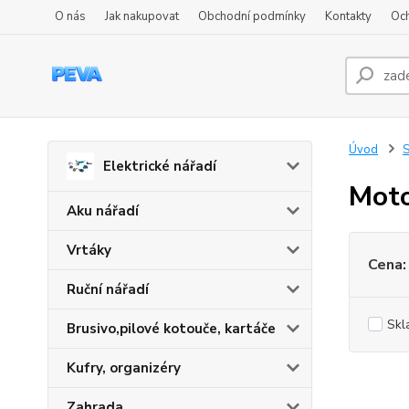
O nás
Jak nakupovat
Obchodní podmínky
Kontakty
Oc
Úvod
S
Elektrické nářadí
Mot
Aku nářadí
Vrtáky
Cena:
Ruční nářadí
Skl
Brusivo,pilové kotouče, kartáče
Kufry, organizéry
Zahrada