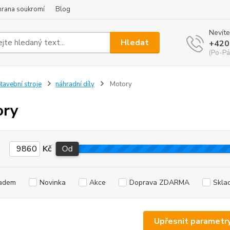
hrana soukromí
Blog
Nevíte
Hledat
+420
(Po-Pá
tavební stroje
náhradní díly
Motory
ory
Kč
Od
adem
Novinka
Akce
Doprava ZDARMA
Skla
Upřesnit parametr