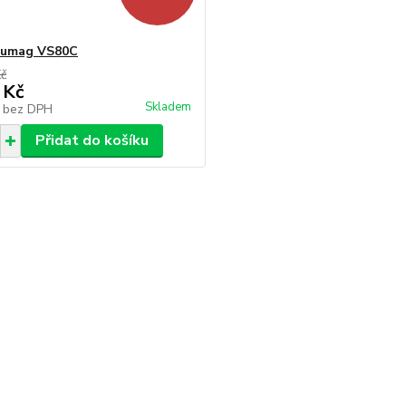
Lumag VS80C
Kč
 Kč
Skladem
č
bez DPH
Přidat do košíku