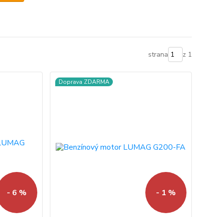
strana
z 1
Doprava ZDARMA
- 6 %
- 1 %