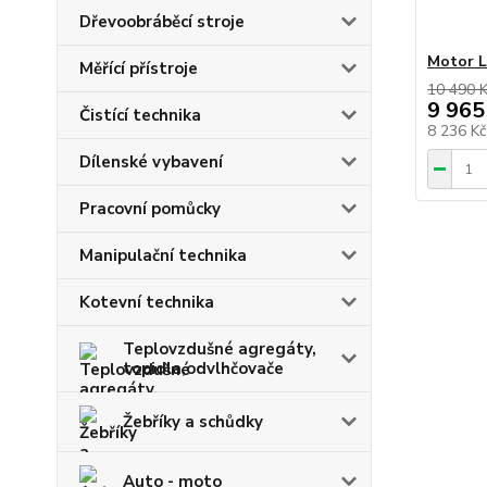
Dřevoobráběcí stroje
Motor 
Měřící přístroje
10 490 
9 965
Čistící technika
8 236 K
Dílenské vybavení
Pracovní pomůcky
Manipulační technika
Kotevní technika
Teplovzdušné agregáty,
topidla,odvlhčovače
Žebříky a schůdky
Auto - moto