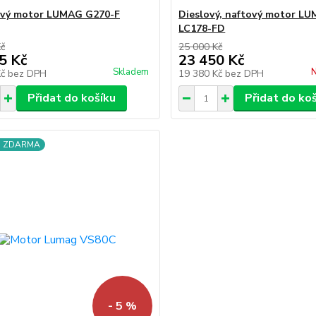
ový motor LUMAG G270-F
Dieslový, naftový motor L
LC178-FD
Kč
25 000 Kč
5 Kč
23 450 Kč
Skladem
N
Kč
bez DPH
19 380 Kč
bez DPH
Přidat do košíku
Přidat do ko
a ZDARMA
- 5 %