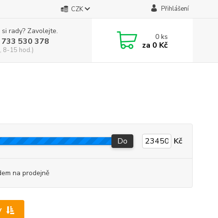
Přihlášení
CZK
 si rady? Zavolejte.
0
ks
 733 530 378
za
0 Kč
, 8-15 hod.)
Do
Kč
dem na prodejně
y