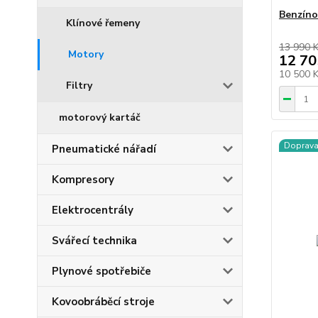
Benzín
Klínové řemeny
13 990 
Motory
12 70
10 500 
Filtry
motorový kartáč
Doprav
Pneumatické nářadí
Kompresory
Elektrocentrály
Svářecí technika
Plynové spotřebiče
Kovoobráběcí stroje