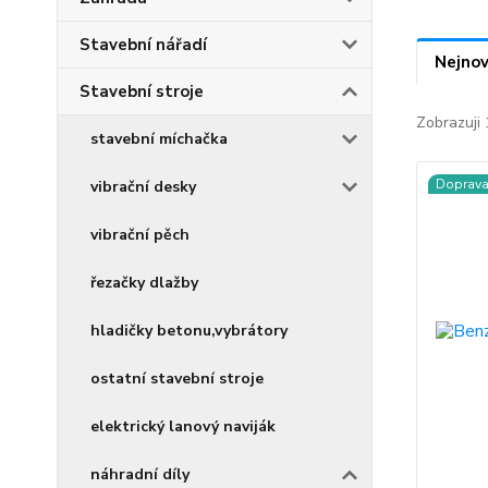
Stavební nářadí
Nejnov
Stavební stroje
Zobrazuji 
stavební míchačka
Doprav
vibrační desky
vibrační pěch
řezačky dlažby
hladičky betonu,vybrátory
ostatní stavební stroje
elektrický lanový naviják
náhradní díly