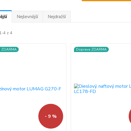
ější
Nejlevnější
Nejdražší
1-4 z 4
a ZDARMA
Doprava ZDARMA
- 9 %