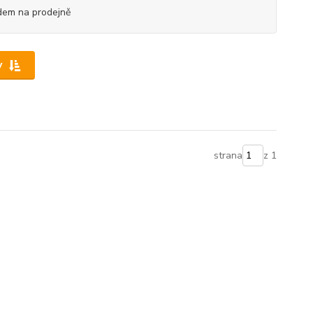
dem na prodejně
y
strana
z 1