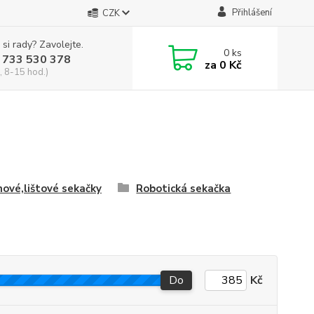
Přihlášení
CZK
 si rady? Zavolejte.
0
ks
 733 530 378
za
0 Kč
, 8-15 hod.)
ové,lištové sekačky
Robotická sekačka
Do
Kč