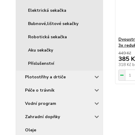
Elektrická sekačka
Bubnové,lištové sekačky
Robotická sekačka
Dvoustr
3x redu
Aku sekačky
449 Kč
385 K
Příslušenství
318 Kč
b
Plotostřihy a drtiče
Péče o trávník
Vodní program
Zahradní dopňky
Oleje