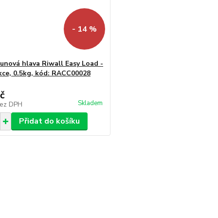
- 14 %
unová hlava Riwall Easy Load -
kce, 0.5kg, kód: RACC00028
č
Skladem
ez DPH
Přidat do košíku