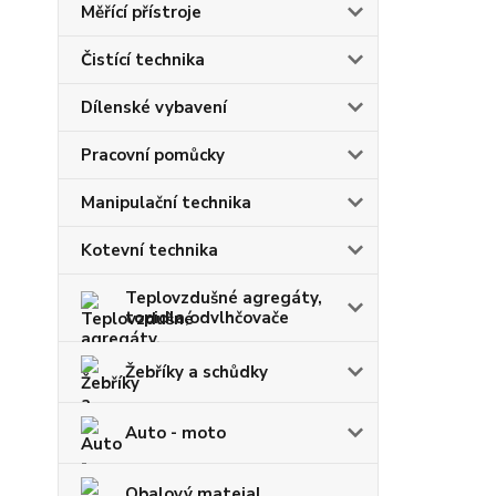
Měřící přístroje
Čistící technika
Dílenské vybavení
Pracovní pomůcky
Manipulační technika
Kotevní technika
Teplovzdušné agregáty,
topidla,odvlhčovače
Žebříky a schůdky
Auto - moto
Obalový mateial