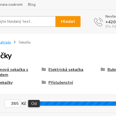
hrana soukromí
Blog
Nevíte
Hledat
+420
(Po-Pá
ahrada
Sekačky
čky
nová sekačka s
Elektrická sekačka
Bubn
zdem
sekačky
Příslušenství
Kč
Od