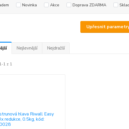
adem
Novinka
Akce
Doprava ZDARMA
Skla
Upřesnit parametr
ější
Nejlevnější
Nejdražší
1-1 z 1