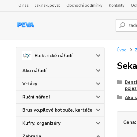
O nás
Jak nakupovat
Obchodní podmínky
Kontakty
Oc
Úvod
Z
Elektrické nářadí
Seka
Aku nářadí
Benzí
Vrtáky
poje
Ruční nářadí
Aku 
Brusivo,pilové kotouče, kartáče
Cena:
Kufry, organizéry
Zahrada