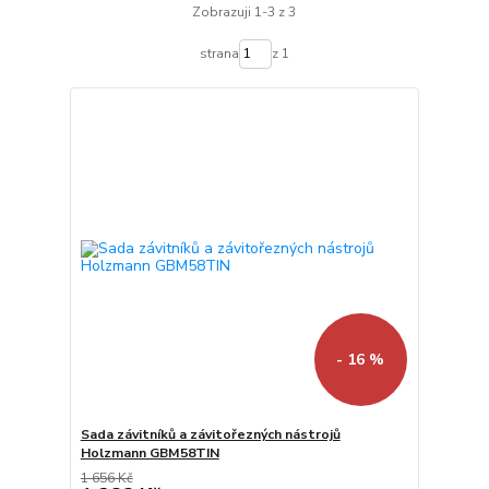
Zobrazuji 1-3 z 3
strana
z 1
- 16 %
Sada závitníků a závitořezných nástrojů
Holzmann GBM58TIN
1 656 Kč