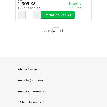
1 896 Kč
1 603 Kč
Skladem u
dodavatele
1 325 Kč
bez DPH
Přidat do košíku
strana
z 1
Příznivé ceny
Rozsáhlý sortiment
PROFI Poradenství
17 let zkušeností