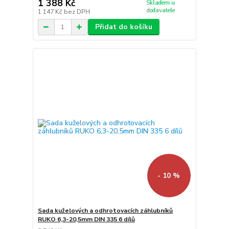
1 388 Kč
Skladem u
dodavatele
1 147 Kč
bez DPH
Přidat do košíku
- 10 %
Sada kuželových a odhrotovacích záhlubníků
RUKO 6,3-20,5mm DIN 335 6 dílů