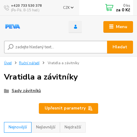
0
ks
+420 733 530 378
CZK
za
0 Kč
(Po-Pá, 8-15 hod.)
Menu
Hledat
Úvod
Ruční nářadí
Vratidla a závitníky
Vratidla a závitníky
Sady závitníků
Upřesnit parametry
Nejnovější
Nejlevnější
Nejdražší