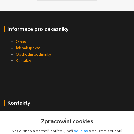
Informace pro zákazníky
O nás
Jak nakupovat
Obchodní podmínky
Kontakty
Kontakty
Zákaznická podpora PEVA
Zpracování cookies
+420 733 530 378
(Po-Pá, 8-15 hod.)
Náš e-shop a partneři potřebují Váš
souhlas
s použitím souborů