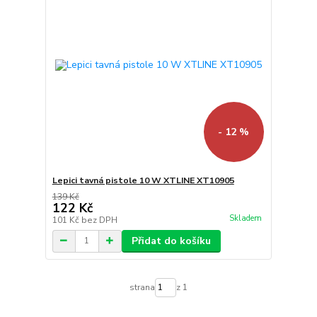
- 12 %
Lepici tavná pistole 10 W XTLINE XT10905
139 Kč
122 Kč
Skladem
101 Kč
bez DPH
Přidat do košíku
strana
z 1