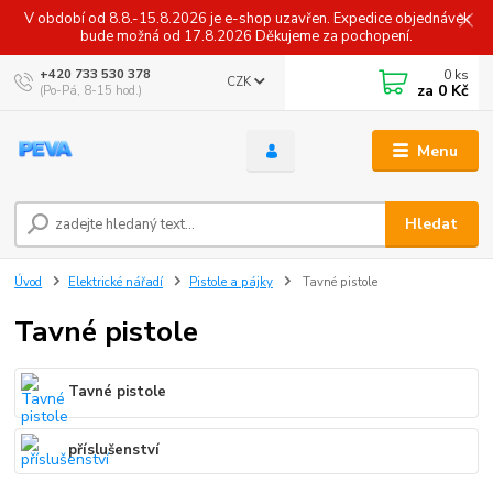
V období od 8.8.-15.8.2026 je e-shop uzavřen. Expedice objednávek
bude možná od 17.8.2026 Děkujeme za pochopení.
0
ks
+420 733 530 378
CZK
za
0 Kč
(Po-Pá, 8-15 hod.)
Menu
Hledat
Úvod
Elektrické nářadí
Pistole a pájky
Tavné pistole
Tavné pistole
Tavné pistole
příslušenství