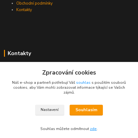
Obchodní podmínky
Kontakty
Kontakty
Zákaznická podpora PEVA
Zpracování cookies
+420 733 530 378
(Po-Pá, 8-15 hod.)
Náš e-shop a partneři potřebují Váš
souhlas
s použitím souborů
cookies, aby Vám mohli zobrazovat informace týkající se Vašich
objednavka@peva.cz
zájmů.
Souhlasím
Nastavení
© 2023 PEVA.cz
Souhlas můžete odmítnout
zde
.
Vytvořeno na
Eshop-rychle.cz