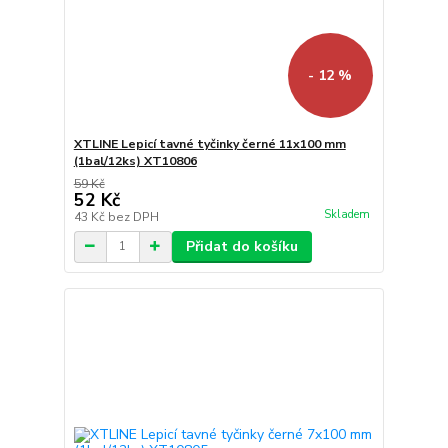
- 12 %
XTLINE Lepicí tavné tyčinky černé 11x100 mm
(1bal/12ks) XT10806
59 Kč
52 Kč
Skladem
43 Kč
bez DPH
Přidat do košíku