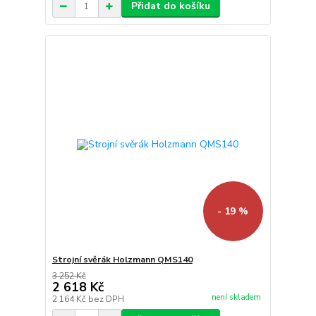
Přidat do košíku
- 19 %
Strojní svěrák Holzmann QMS140
3 252 Kč
2 618 Kč
není skladem
2 164 Kč
bez DPH