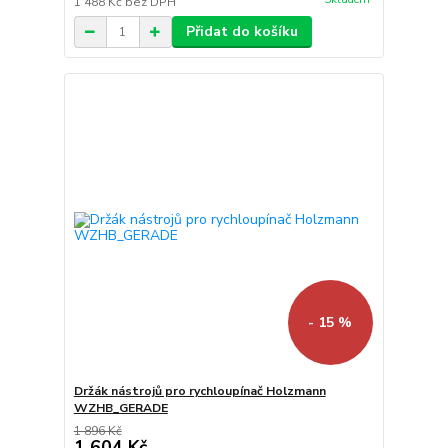
1 488 Kč
bez DPH
Přidat do košíku
- 15 %
Držák nástrojů pro rychloupínač Holzmann
WZHB_GERADE
1 896 Kč
1 604 Kč