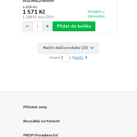
WZHAA_PRISMA
1 656 Kč
1 571 Kč
Skladem u
dodavatele
1 298 Kč
bez DPH
Přidat do košíku
Načíst další produkty (20)
strana
z 4
další
Příznivé ceny
Rozsáhlý sortiment
PROFI Poradenství