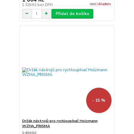
není skladem
1 326 Kč
bez DPH
Přidat do košíku
- 15 %
Držák nástrojů pro rychloupínač Holzmann
WZHA_PRISMA
1 416 Kč