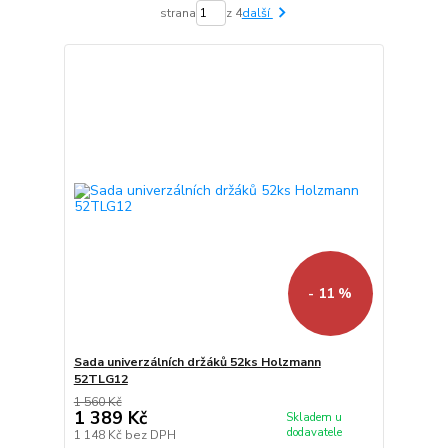
strana
z 4
další
- 11 %
Sada univerzálních držáků 52ks Holzmann
52TLG12
1 560 Kč
1 389 Kč
Skladem u
dodavatele
1 148 Kč
bez DPH