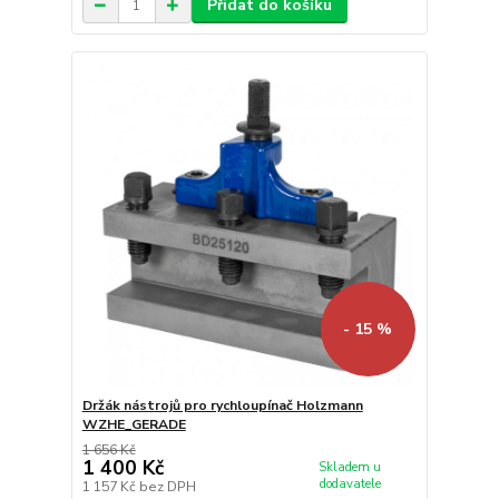
Přidat do košíku
- 15 %
Držák nástrojů pro rychloupínač Holzmann
WZHE_GERADE
1 656 Kč
1 400 Kč
Skladem u
dodavatele
1 157 Kč
bez DPH