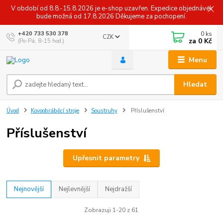
V období od 8.8.-15.8.2026 je e-shop uzavřen. Expedice objednávek
bude možná od 17.8.2026 Děkujeme za pochopení.
0
ks
+420 733 530 378
CZK
za
0 Kč
(Po-Pá, 8-15 hod.)
Menu
Hledat
Úvod
Kovoobráběcí stroje
Soustruhy
Příslušenství
Příslušenství
Upřesnit parametry
Nejnovější
Nejlevnější
Nejdražší
Zobrazuji 1-20 z 61