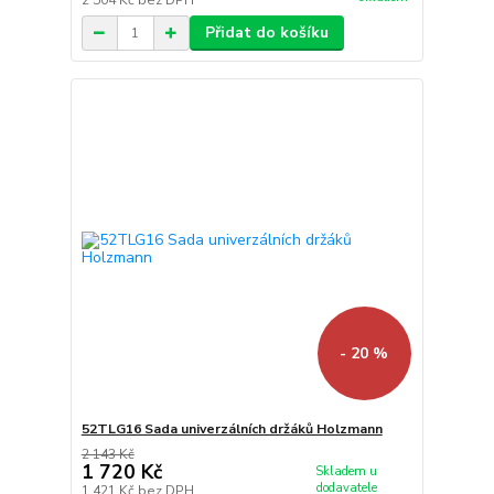
2 504 Kč
bez DPH
Přidat do košíku
- 20 %
52TLG16 Sada univerzálních držáků Holzmann
2 143 Kč
1 720 Kč
Skladem u
dodavatele
1 421 Kč
bez DPH