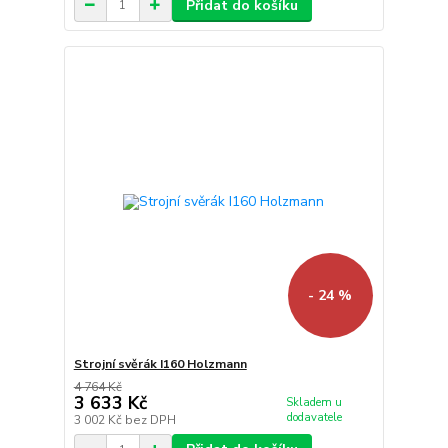
Přidat do košíku
- 24 %
Strojní svěrák I160 Holzmann
4 764 Kč
3 633 Kč
Skladem u
dodavatele
3 002 Kč
bez DPH