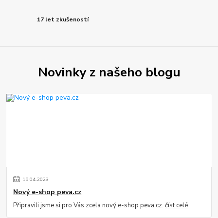
17 let zkušeností
Novinky z našeho blogu
15
.
04
.
2023
Nový e-shop peva.cz
Připravili jsme si pro Vás zcela nový e-shop peva.cz.
číst celé