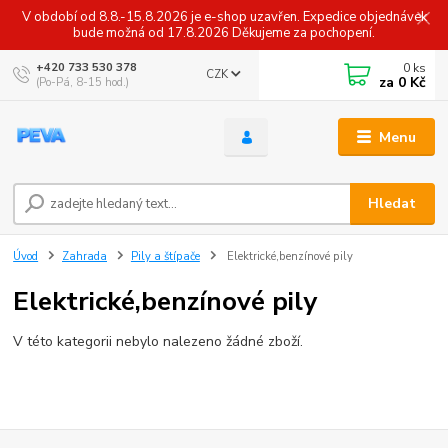
V období od 8.8.-15.8.2026 je e-shop uzavřen. Expedice objednávek
bude možná od 17.8.2026 Děkujeme za pochopení.
0
ks
+420 733 530 378
CZK
za
0 Kč
(Po-Pá, 8-15 hod.)
Menu
Hledat
Úvod
Zahrada
Pily a štípače
Elektrické,benzínové pily
Elektrické,benzínové pily
V této kategorii nebylo nalezeno žádné zboží.