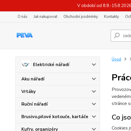
V období od 8.8.-15.8.202
O nás
Jak nakupovat
Obchodní podmínky
Kontakty
Oc
Úvod
P
Elektrické nářadí
Prác
Aku nářadí
Provozov
Vrtáky
vedeném
stránce s
Ruční nářadí
Co js
Brusivo,pilové kotouče, kartáče
Cookies j
Kufry, organizéry