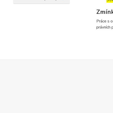
Str
Zmín
Práce s o
právních 