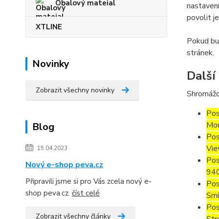
Obalový mateial
nastavení
povolit j
XTLINE
Pokud bud
stránek.
Novinky
Další
Zobrazit všechny novinky
Shromážd
Pos
Mou
Blog
Pos
Vie
15.04.2023
Pos
Nový e-shop peva.cz
94
Připravili jsme si pro Vás zcela nový e-
Pos
shop peva.cz.
číst celé
Smí
Pos
Zobrazit všechny články