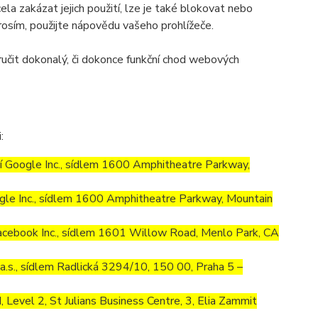
la zakázat jejich použití, lze je také blokovat nebo
prosím, použijte nápovědu vašeho prohlížeče.
učit dokonalý, či dokonce funkční chod webových
:
 Google Inc., sídlem 1600 Amphitheatre Parkway,
le Inc., sídlem 1600 Amphitheatre Parkway, Mountain
cebook Inc., sídlem 1601 Willow Road, Menlo Park, CA
.s., sídlem Radlická 3294/10, 150 00, Praha 5 –
Level 2, St Julians Business Centre, 3, Elia Zammit