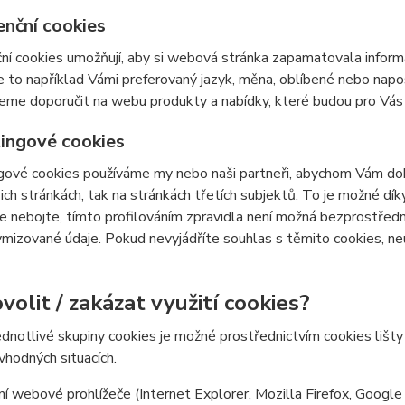
enční cookies
ní cookies umožňují, aby si webová stránka zapamatovala inform
e to například Vámi preferovaný jazyk, měna, oblíbené nebo nap
e doporučit na webu produkty a nabídky, které budou pro Vás c
ingové cookies
ové cookies používáme my nebo naši partneři, abychom Vám doká
šich stránkách, tak na stránkách třetích subjektů. To je možné dí
e nebojte, tímto profilováním zpravidla není možná bezprostředn
izované údaje. Pokud nevyjádříte souhlas s těmito cookies, neu
volit / zakázat využití cookies?
ednotlivé skupiny cookies je možné prostřednictvím cookies lišt
 vhodných situacích.
í webové prohlížeče (Internet Explorer, Mozilla Firefox, Google