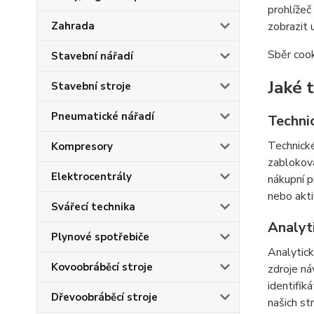
prohlížeč
Zahrada
zobrazit 
Sběr cook
Stavební nářadí
Jaké 
Stavební stroje
Pneumatické nářadí
Techni
Technické
Kompresory
zabloková
Elektrocentrály
nákupní p
nebo akti
Svářecí technika
Analyt
Plynové spotřebiče
Analytick
Kovoobráběcí stroje
zdroje ná
identifik
Dřevoobráběcí stroje
našich st