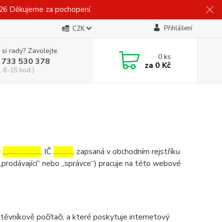
026 Děkujeme za pochopení.
Přihlášení
CZK
 si rady? Zavolejte.
0
ks
 733 530 378
za
0 Kč
, 8-15 hod.)
v
…………………
, IČ
………..
, zapsaná v obchodním rejstříku
„prodávající“ nebo „správce“) pracuje na této webové
ěvníkově počítači, a které poskytuje internetový