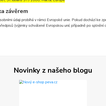
eet, St Julians STJ 1000, Malta, Europe
ka závěrem
sobními údaji probíhá v rámci Evropské unie. Pokud dochází ke 
předpisů (výjimky schválené Evropskou unií, případně po splnění
Novinky z našeho blogu