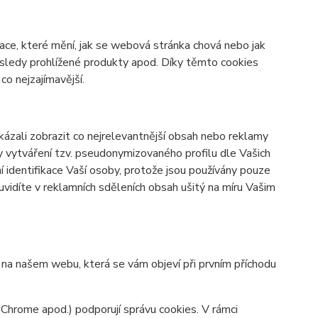
ace, které mění, jak se webová stránka chová nebo jak
osledy prohlížené produkty apod. Díky těmto cookies
o nejzajímavější.
zali zobrazit co nejrelevantnější obsah nebo reklamy
ky vytváření tzv. pseudonymizovaného profilu dle Vašich
í identifikace Vaší osoby, protože jsou používány pouze
vidíte v reklamních sděleních obsah ušitý na míru Vašim
y na našem webu, která se vám objeví při prvním příchodu
 Chrome apod.) podporují správu cookies. V rámci