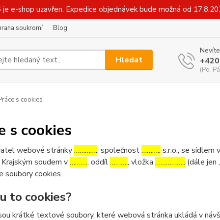
6 je e-shop uzavřen. Expedice objednávek bude možná od 17.8.2
hrana soukromí
Blog
Nevíte
Hledat
+420
(Po-Pá
ráce s cookies
e s cookies
atel webové stránky
………….
, společnost
………..
s.r.o., se sídlem 
 Krajským soudem v
……….
, oddíl
……….
, vložka
……………..
(dále jen 
e soubory cookies.
ou to cookies?
sou krátké textové soubory, které webová stránka ukládá v návšt