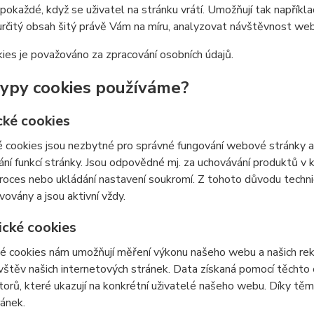
 pokaždé, když se uživatel na stránku vrátí. Umožňují tak napříkla
určitý obsah šitý právě Vám na míru, analyzovat návštěvnost we
ies je považováno za zpracování osobních údajů.
typy cookies používáme?
cké cookies
 cookies jsou nezbytné pro správné fungování webové stránky a 
ní funkcí stránky. Jsou odpovědné mj. za uchovávání produktů v ko
roces nebo ukládání nastavení soukromí. Z tohoto důvodu techn
vovány a jsou aktivní vždy.
ické cookies
é cookies nám umožňují měření výkonu našeho webu a našich rek
vštěv našich internetových stránek. Data získaná pomocí těcht
átorů, které ukazují na konkrétní uživatelé našeho webu. Díky 
ránek.