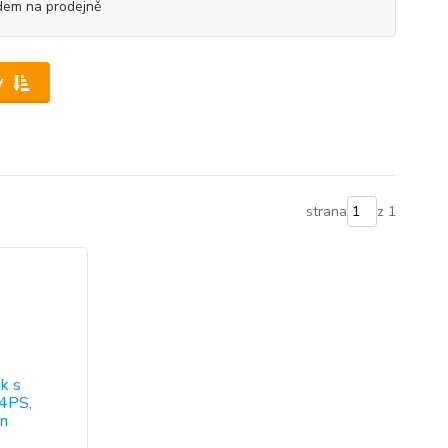
dem na prodejně
y
strana
z 1