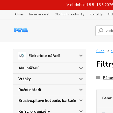
V období od 8.8.-15.8.202
O nás
Jak nakupovat
Obchodní podmínky
Kontakty
Oc
Úvod
S
Elektrické nářadí
Filtr
Aku nářadí
Pěnov
Vrtáky
Ruční nářadí
Cena:
Brusivo,pilové kotouče, kartáče
Kufry, organizéry