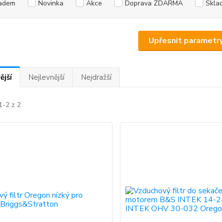
adem
Novinka
Akce
Doprava ZDARMA
Skla
Upřesnit parametr
ější
Nejlevnější
Nejdražší
1-2 z 2