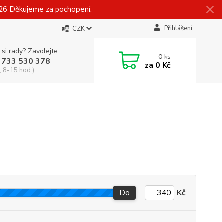
026 Děkujeme za pochopení.
Přihlášení
CZK
 si rady? Zavolejte.
0
ks
 733 530 378
za
0 Kč
, 8-15 hod.)
Do
Kč