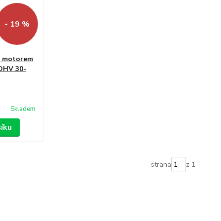
- 19 %
 s motorem
OHV 30-
Skladem
šíku
strana
z 1