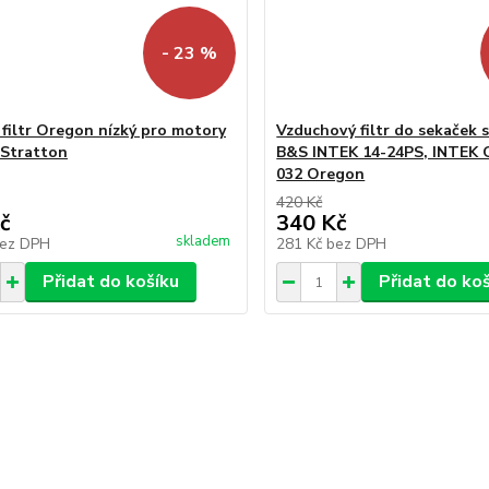
- 23 %
 filtr Oregon nízký pro motory
Vzduchový filtr do sekaček
Stratton
B&S INTEK 14-24PS, INTEK 
032 Oregon
420 Kč
č
340 Kč
skladem
ez DPH
281 Kč
bez DPH
Přidat do košíku
Přidat do ko