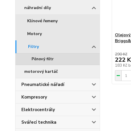
náhradní díly
Klínové řemeny
Motory
Olejový
Briggs&
Filtry
290 Kč
222 K
Pěnový filtr
183 Kč
b
motorový kartáč
Pneumatické nářadí
Kompresory
Elektrocentrály
Svářecí technika