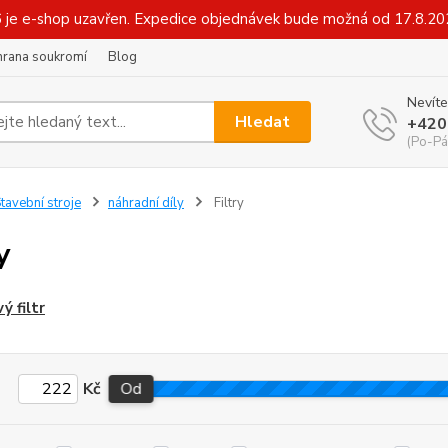
6 je e-shop uzavřen. Expedice objednávek bude možná od 17.8.2
hrana soukromí
Blog
Nevíte
Hledat
+420
(Po-Pá
tavební stroje
náhradní díly
Filtry
y
ý filtr
Kč
Od